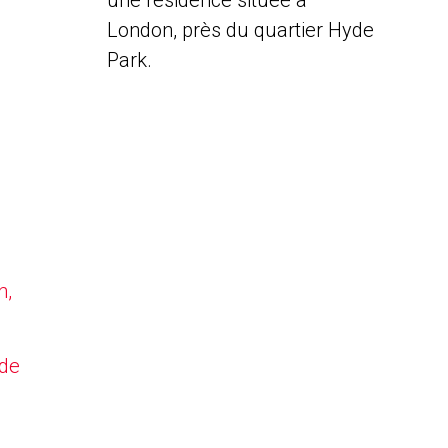
une résidence située à
London, près du quartier Hyde
Park.
n,
yde