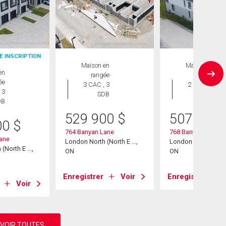
E INSCRIPTION
Maison en
Maison en
en
rangée
rangée
ée
3 CAC , 3
2 CAC , 3
 3
SDB
SDB
DB
529 900
$
507 876
00
$
764 Banyan Lane
768 Banyan Lane
ane
London North (North E ...,
London North (North 
North E ...,
ON
ON
Enregistrer
Voir
Enregistrer
Voir