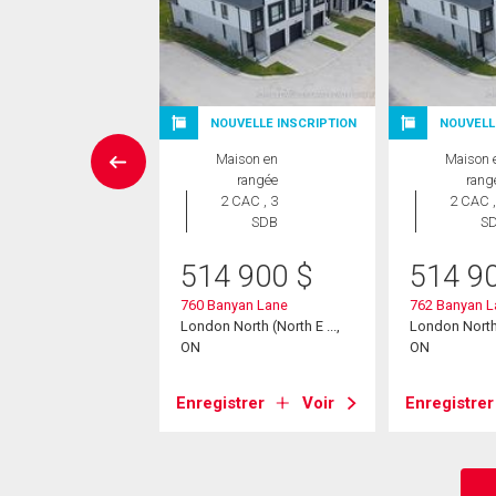
SITE LIBRE
NOUVELLE INSCRIPTION
NOUVELL
Maison
Maison en
Maison 
 CAC , 3
rangée
rang
SDB
2 CAC , 3
2 CAC ,
SDB
S
9 900
$
514 900
$
514 9
sbury Street N
North (North E ...,
760 Banyan Lane
762 Banyan L
London North (North E ...,
London North (
ON
ON
strer
Voir
Enregistrer
Voir
Enregistrer