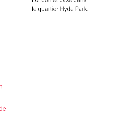
London et basé dans
le quartier Hyde Park.
n,
yde