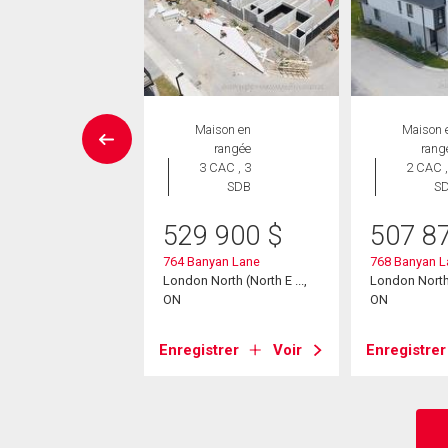
Maison
Maison en
Maison 
 CAC , 1
rangée
rang
SDB
3 CAC , 3
2 CAC ,
SDB
S
9 900
$
529 900
$
507 8
ldersbrook Road
North (North F ...,
764 Banyan Lane
768 Banyan L
London North (North E ...,
London North (
ON
ON
strer
Voir
Enregistrer
Voir
Enregistrer