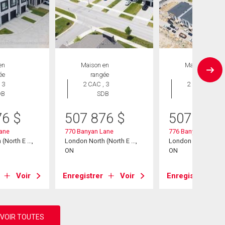
en
Maison en
Maison en
ée
rangée
rangée
 3
2 CAC , 3
2 CAC , 3
DB
SDB
SDB
76
$
507 876
$
507 876
ane
770 Banyan Lane
776 Banyan Lane
North E ...,
London North (North E ...,
London North (North 
ON
ON
Voir
Enregistrer
Voir
Enregistrer