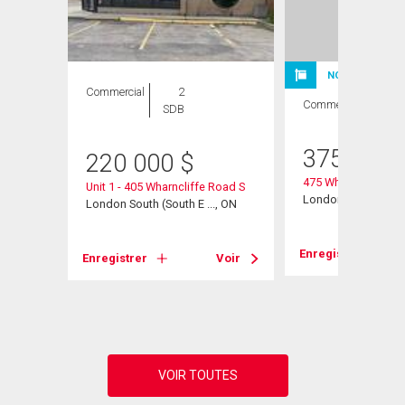
NOUVELLE INSC
Commercial
2
Commercial
SDB
375 000
220 000
$
475 Wharncliffe Ro
Unit 1 - 405 Wharncliffe Road S
London, ON
, ON
London South (South E ..., ON
Enregistrer
Voir
Enregistrer
Voir