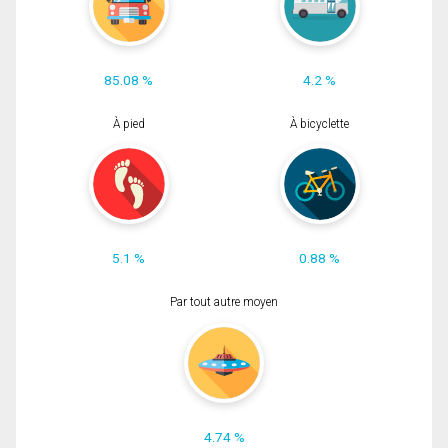
85.08 %
4.2 %
À pied
À bicyclette
5.1 %
0.88 %
Par tout autre moyen
4.74 %