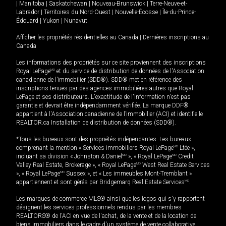
|
Manitoba
|
Saskatchewan
|
Nouveau-Brunswick
|
Terre-Neuve-et-
Labrador
|
Territoires du Nord-Ouest
|
Nouvelle-Écosse
|
Île-du-Prince-
Édouard
|
Yukon
|
Nunavut
Afficher les propriétés résidentielles au Canada
|
Dernières inscriptions au
Canada
Les informations des propriétés sur ce site proviennent des inscriptions
Royal LePage
MD
et du service de distribution de données de l'Association
canadienne de l’immobilier (SDD®). SDD® met en référence des
inscriptions tenues par des agences immobilières autres que Royal
LePage et ses distributeurs. L'exactitude de l'information n'est pas
garantie et devrait être indépendamment vérifiée. La marque DDF®
appartient à l'Association canadienne de l’immobilier (ACI) et identifie le
REALTOR.ca Installation de distribution de données (SDD®).
*Tous les bureaux sont des propriétés indépendantes. Les bureaux
comprenant la mention « Services immobiliers Royal LePage
MD
Ltée »,
incluant sa division « Johnston & Daniel
MD
», « Royal LePage
MD
Credit
Valley Real Estate, Brokerage », « Royal LePage
MD
West Real Estate Services
», « Royal LePage
MD
Sussex », et « Les immeubles Mont-Tremblant »
appartiennent et sont gérés par Bridgemarq Real Estate Services
MD
.
Les marques de commerce MLS® ainsi que les logos qui s'y rapportent
désignent les services professionnels rendus par les membres
REALTORS® de l'ACI en vue de l'achat, de la vente et de la location de
biens immobiliers dans le cadre d'un système de vente collaborative.