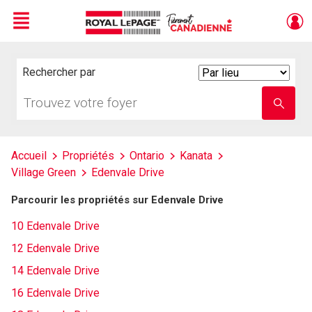
Menu
Live
En Direct
Rechercher par
Search
By
Trouvez
Entrez
votre
le
foyer
nom
de
l'école
Accueil
Propriétés
Ontario
Kanata
Village Green
Edenvale Drive
Parcourir les propriétés sur Edenvale Drive
10 Edenvale Drive
12 Edenvale Drive
14 Edenvale Drive
16 Edenvale Drive