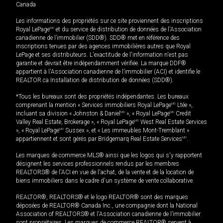
Canada
Les informations des propriétés sur ce site proviennent des inscriptions
Royal LePage
MD
et du service de distribution de données de l'Association
canadienne de l’immobilier (SDD®). SDD® met en référence des
inscriptions tenues par des agences immobilières autres que Royal
LePage et ses distributeurs. L'exactitude de l'information n'est pas
garantie et devrait être indépendamment vérifiée. La marque DDF®
appartient à l'Association canadienne de l’immobilier (ACI) et identifie le
REALTOR.ca Installation de distribution de données (SDD®).
*Tous les bureaux sont des propriétés indépendantes. Les bureaux
comprenant la mention « Services immobiliers Royal LePage
MD
Ltée »,
incluant sa division « Johnston & Daniel
MD
», « Royal LePage
MD
Credit
Valley Real Estate, Brokerage », « Royal LePage
MD
West Real Estate Services
», « Royal LePage
MD
Sussex », et « Les immeubles Mont-Tremblant »
appartiennent et sont gérés par Bridgemarq Real Estate Services
MD
.
Les marques de commerce MLS® ainsi que les logos qui s'y rapportent
désignent les services professionnels rendus par les membres
REALTORS® de l'ACI en vue de l'achat, de la vente et de la location de
biens immobiliers dans le cadre d'un système de vente collaborative.
REALTOR®, REALTORS® et le logo REALTOR® sont des marques
déposées de REALTOR® Canada Inc., une compagnie dont la National
Association of REALTORS® et l'Association canadienne de l’immobilier
sont propriétaires. Les marques de commerce REALTOR® servent à