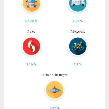
87.78 %
2.99 %
À pied
À bicyclette
1.16 %
1.7 %
Par tout autre moyen
6.37 %