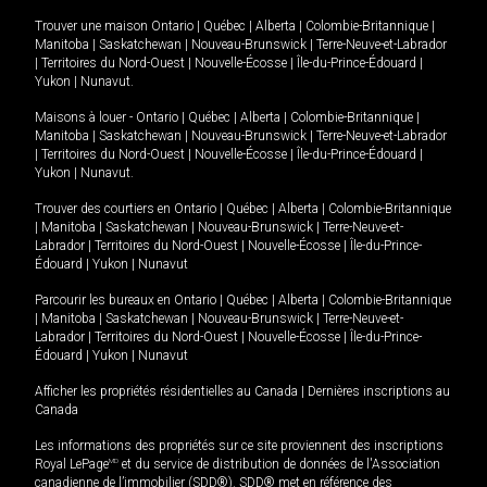
Trouver une maison
Ontario
|
Québec
|
Alberta
|
Colombie-Britannique
|
Manitoba
|
Saskatchewan
|
Nouveau-Brunswick
|
Terre-Neuve-et-Labrador
|
Territoires du Nord-Ouest
|
Nouvelle-Écosse
|
Île-du-Prince-Édouard
|
Yukon
|
Nunavut
.
Maisons à louer -
Ontario
|
Québec
|
Alberta
|
Colombie-Britannique
|
Manitoba
|
Saskatchewan
|
Nouveau-Brunswick
|
Terre-Neuve-et-Labrador
|
Territoires du Nord-Ouest
|
Nouvelle-Écosse
|
Île-du-Prince-Édouard
|
Yukon
|
Nunavut
.
Trouver des courtiers en
Ontario
|
Québec
|
Alberta
|
Colombie-Britannique
|
Manitoba
|
Saskatchewan
|
Nouveau-Brunswick
|
Terre-Neuve-et-
Labrador
|
Territoires du Nord-Ouest
|
Nouvelle-Écosse
|
Île-du-Prince-
Édouard
|
Yukon
|
Nunavut
Parcourir les bureaux en
Ontario
|
Québec
|
Alberta
|
Colombie-Britannique
|
Manitoba
|
Saskatchewan
|
Nouveau-Brunswick
|
Terre-Neuve-et-
Labrador
|
Territoires du Nord-Ouest
|
Nouvelle-Écosse
|
Île-du-Prince-
Édouard
|
Yukon
|
Nunavut
Afficher les propriétés résidentielles au Canada
|
Dernières inscriptions au
Canada
Les informations des propriétés sur ce site proviennent des inscriptions
Royal LePage
MD
et du service de distribution de données de l'Association
canadienne de l’immobilier (SDD®). SDD® met en référence des