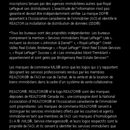
inscriptions tenues par des agences immobilières autres que Royal
LePage et ses distributeurs. L'exactitude de l'information n'est pas
garantie et devrait être indépendamment vérifiée. La marque DDF®
appartient à l'Association canadienne de l’immobilier (ACI) et identifie le
REALTOR.ca Installation de distribution de données (SDD®).
*Tous les bureaux sont des propriétés indépendantes. Les bureaux
comprenant la mention « Services immobiliers Royal LePage
MD
Ltée »,
incluant sa division « Johnston & Daniel
MD
», « Royal LePage
MD
Credit
Valley Real Estate, Brokerage », « Royal LePage
MD
West Real Estate Services
», « Royal LePage
MD
Sussex », et « Les immeubles Mont-Tremblant »
appartiennent et sont gérés par Bridgemarq Real Estate Services
MD
.
Les marques de commerce MLS® ainsi que les logos qui s'y rapportent
désignent les services professionnels rendus par les membres
REALTORS® de l'ACI en vue de l'achat, de la vente et de la location de
biens immobiliers dans le cadre d'un système de vente collaborative.
REALTOR®, REALTORS® et le logo REALTOR® sont des marques
déposées de REALTOR® Canada Inc., une compagnie dont la National
Association of REALTORS® et l'Association canadienne de l’immobilier
sont propriétaires. Les marques de commerce REALTOR® servent à
distinguer les services immobiliers offerts par les courtiers et agents
immobilier en tant que membres de l'ACI. Les marques d'homologation
S.I.A.® /MLS®, Service inter-agences®, et leurs logos respectifs sont la
propriété de l'ACI, et ils servent à identifier les services immobiliers que