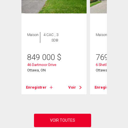
Maison
4 CAC , 3
Maison
4 CAC , 3
SDB
SDB
849 000
$
769 000
46 Dartmoor Drive
6 Shetland Way
Ottawa, ON
Ottawa, ON
Voir
Enregistrer
Voir
Enregistrer