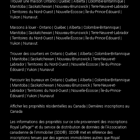
Trouver une maison
Ontario
|
Québec
|
Alberta
|
Colombie-Britannique
|
Manitoba
|
Saskatchewan
|
Nouveau-Brunswick
|
Terre-Neuve-et-Labrador
|
Territoires du Nord-Ouest
|
Nouvelle-Écosse
|
Île-du-Prince-Édouard
|
Yukon
|
Nunavut
.
Maisons à louer -
Ontario
|
Québec
|
Alberta
|
Colombie-Britannique
|
Manitoba
|
Saskatchewan
|
Nouveau-Brunswick
|
Terre-Neuve-et-Labrador
|
Territoires du Nord-Ouest
|
Nouvelle-Écosse
|
Île-du-Prince-Édouard
|
Yukon
|
Nunavut
.
Trouver des courtiers en
Ontario
|
Québec
|
Alberta
|
Colombie-Britannique
|
Manitoba
|
Saskatchewan
|
Nouveau-Brunswick
|
Terre-Neuve-et-
Labrador
|
Territoires du Nord-Ouest
|
Nouvelle-Écosse
|
Île-du-Prince-
Édouard
|
Yukon
|
Nunavut
Parcourir les bureaux en
Ontario
|
Québec
|
Alberta
|
Colombie-Britannique
|
Manitoba
|
Saskatchewan
|
Nouveau-Brunswick
|
Terre-Neuve-et-
Labrador
|
Territoires du Nord-Ouest
|
Nouvelle-Écosse
|
Île-du-Prince-
Édouard
|
Yukon
|
Nunavut
Afficher les propriétés résidentielles au Canada
|
Dernières inscriptions au
Canada
Les informations des propriétés sur ce site proviennent des inscriptions
Royal LePage
MD
et du service de distribution de données de l'Association
canadienne de l’immobilier (SDD®). SDD® met en référence des
inscriptions tenues par des agences immobilières autres que Royal