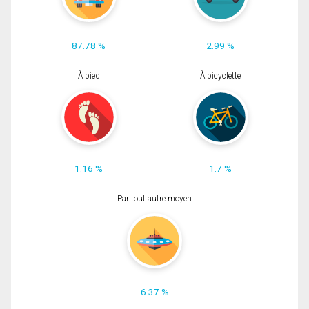
87.78 %
2.99 %
À pied
À bicyclette
1.16 %
1.7 %
Par tout autre moyen
6.37 %