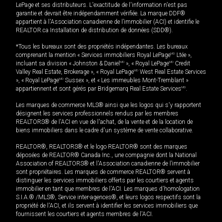
LePage et ses distributeurs. L'exactitude de l'information n'est pas
garantie et devrait être indépendamment vérifiée. La marque DDF®
appartient à l'Association canadienne de l’immobilier (ACI) et identifie le
REALTOR.ca Installation de distribution de données (SDD®).
*Tous les bureaux sont des propriétés indépendantes. Les bureaux
comprenant la mention « Services immobiliers Royal LePage
MD
Ltée »,
incluant sa division « Johnston & Daniel
MD
», « Royal LePage
MD
Credit
Valley Real Estate, Brokerage », « Royal LePage
MD
West Real Estate Services
», « Royal LePage
MD
Sussex », et « Les immeubles Mont-Tremblant »
appartiennent et sont gérés par Bridgemarq Real Estate Services
MD
.
Les marques de commerce MLS® ainsi que les logos qui s'y rapportent
désignent les services professionnels rendus par les membres
REALTORS® de l'ACI en vue de l'achat, de la vente et de la location de
biens immobiliers dans le cadre d'un système de vente collaborative.
REALTOR®, REALTORS® et le logo REALTOR® sont des marques
déposées de REALTOR® Canada Inc., une compagnie dont la National
Association of REALTORS® et l'Association canadienne de l’immobilier
sont propriétaires. Les marques de commerce REALTOR® servent à
distinguer les services immobiliers offerts par les courtiers et agents
immobilier en tant que membres de l'ACI. Les marques d'homologation
S.I.A.® /MLS®, Service inter-agences®, et leurs logos respectifs sont la
propriété de l'ACI, et ils servent à identifier les services immobiliers que
fournissent les courtiers et agents membres de l'ACI.