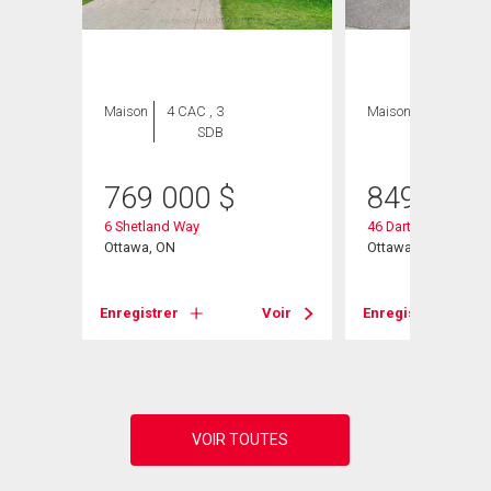
Maison
4 CAC , 3
Maison
4 CAC , 3
SDB
SDB
769 000
$
849 000
6 Shetland Way
46 Dartmoor Drive
Ottawa, ON
Ottawa, ON
Voir
Enregistrer
Voir
Enregistrer