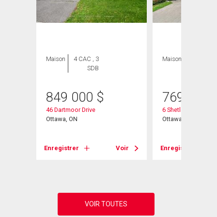
Maison
4 CAC , 3
Maison
4 CAC , 3
SDB
SDB
849 000
$
769 000
46 Dartmoor Drive
6 Shetland Way
Ottawa, ON
Ottawa, ON
Voir
Enregistrer
Voir
Enregistrer