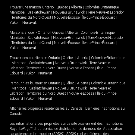
Trouver une maison
Ontario
|
Québec
|
Alberta
|
Colombie-Britannique
|
Manitoba
|
Saskatchewan
|
Nouveau-Brunswick
|
Terre-Neuve-et-Labrador
|
Territoires du Nord-Ouest
|
Nouvelle-Écosse
|
Île-du-Prince-Édouard
|
Yukon
|
Nunavut
.
Maisons à louer -
Ontario
|
Québec
|
Alberta
|
Colombie-Britannique
|
Manitoba
|
Saskatchewan
|
Nouveau-Brunswick
|
Terre-Neuve-et-Labrador
|
Territoires du Nord-Ouest
|
Nouvelle-Écosse
|
Île-du-Prince-Édouard
|
Yukon
|
Nunavut
.
Trouver des courtiers en
Ontario
|
Québec
|
Alberta
|
Colombie-Britannique
|
Manitoba
|
Saskatchewan
|
Nouveau-Brunswick
|
Terre-Neuve-et-
Labrador
|
Territoires du Nord-Ouest
|
Nouvelle-Écosse
|
Île-du-Prince-
Édouard
|
Yukon
|
Nunavut
Parcourir les bureaux en
Ontario
|
Québec
|
Alberta
|
Colombie-Britannique
|
Manitoba
|
Saskatchewan
|
Nouveau-Brunswick
|
Terre-Neuve-et-
Labrador
|
Territoires du Nord-Ouest
|
Nouvelle-Écosse
|
Île-du-Prince-
Édouard
|
Yukon
|
Nunavut
Afficher les propriétés résidentielles au Canada
|
Dernières inscriptions au
Canada
Les informations des propriétés sur ce site proviennent des inscriptions
Royal LePage
MD
et du service de distribution de données de l'Association
canadienne de l’immobilier (SDD®). SDD® met en référence des