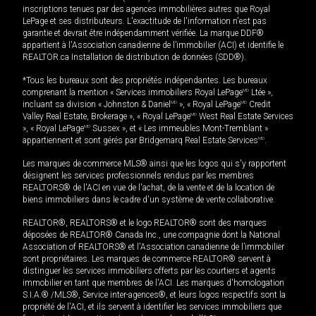
inscriptions tenues par des agences immobilières autres que Royal
LePage et ses distributeurs. L'exactitude de l'information n'est pas
garantie et devrait être indépendamment vérifiée. La marque DDF®
appartient à l'Association canadienne de l’immobilier (ACI) et identifie le
REALTOR.ca Installation de distribution de données (SDD®).
*Tous les bureaux sont des propriétés indépendantes. Les bureaux
comprenant la mention « Services immobiliers Royal LePage
MD
Ltée »,
incluant sa division « Johnston & Daniel
MD
», « Royal LePage
MD
Credit
Valley Real Estate, Brokerage », « Royal LePage
MD
West Real Estate Services
», « Royal LePage
MD
Sussex », et « Les immeubles Mont-Tremblant »
appartiennent et sont gérés par Bridgemarq Real Estate Services
MD
.
Les marques de commerce MLS® ainsi que les logos qui s'y rapportent
désignent les services professionnels rendus par les membres
REALTORS® de l'ACI en vue de l'achat, de la vente et de la location de
biens immobiliers dans le cadre d'un système de vente collaborative.
REALTOR®, REALTORS® et le logo REALTOR® sont des marques
déposées de REALTOR® Canada Inc., une compagnie dont la National
Association of REALTORS® et l'Association canadienne de l’immobilier
sont propriétaires. Les marques de commerce REALTOR® servent à
distinguer les services immobiliers offerts par les courtiers et agents
immobilier en tant que membres de l'ACI. Les marques d'homologation
S.I.A.® /MLS®, Service inter-agences®, et leurs logos respectifs sont la
propriété de l'ACI, et ils servent à identifier les services immobiliers que