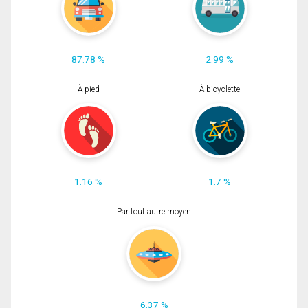
87.78 %
2.99 %
À pied
À bicyclette
1.16 %
1.7 %
Par tout autre moyen
6.37 %