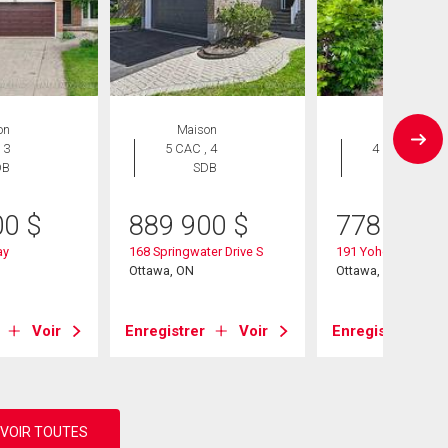
on
Maison
Maison
 3
5 CAC , 4
4 CAC , 4
DB
SDB
SDB
00
$
889 900
$
778 000
ay
168 Springwater Drive S
191 Yoho Drive
Ottawa, ON
Ottawa, ON
Voir
Enregistrer
Voir
Enregistrer