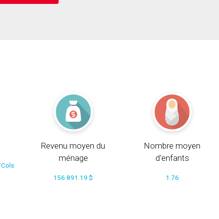
Revenu moyen du
Nombre moyen
ménage
d'enfants
/Cols
156 891.19 $
1.76