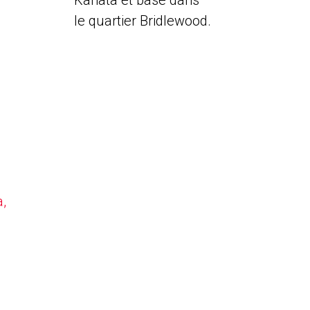
Kanata et basé dans
le quartier Bridlewood.
a,