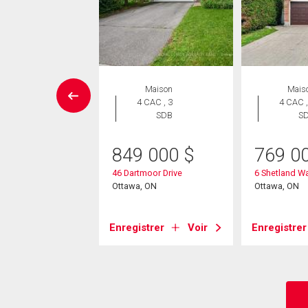
aison en
Maison
Mais
rangée
4 CAC , 3
4 CAC ,
 CAC , 3
SDB
S
SDB
849 000
$
769 0
9 900
$
46 Dartmoor Drive
6 Shetland W
 Clarkson Crescent
Ottawa, ON
Ottawa, ON
, ON
Enregistrer
Voir
Enregistrer
strer
Voir