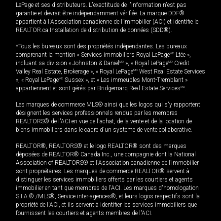
LePage et ses distributeurs. L'exactitude de l'information n'est pas
garantie et devrait être indépendamment vérifiée. La marque DDF®
appartient à l'Association canadienne de l’immobilier (ACI) et identifie le
REALTOR.ca Installation de distribution de données (SDD®).
*Tous les bureaux sont des propriétés indépendantes. Les bureaux
comprenant la mention « Services immobiliers Royal LePage
MD
Ltée »,
incluant sa division « Johnston & Daniel
MD
», « Royal LePage
MD
Credit
Valley Real Estate, Brokerage », « Royal LePage
MD
West Real Estate Services
», « Royal LePage
MD
Sussex », et « Les immeubles Mont-Tremblant »
appartiennent et sont gérés par Bridgemarq Real Estate Services
MD
.
Les marques de commerce MLS® ainsi que les logos qui s'y rapportent
désignent les services professionnels rendus par les membres
REALTORS® de l'ACI en vue de l'achat, de la vente et de la location de
biens immobiliers dans le cadre d'un système de vente collaborative.
REALTOR®, REALTORS® et le logo REALTOR® sont des marques
déposées de REALTOR® Canada Inc., une compagnie dont la National
Association of REALTORS® et l'Association canadienne de l’immobilier
sont propriétaires. Les marques de commerce REALTOR® servent à
distinguer les services immobiliers offerts par les courtiers et agents
immobilier en tant que membres de l'ACI. Les marques d'homologation
S.I.A.® /MLS®, Service inter-agences®, et leurs logos respectifs sont la
propriété de l'ACI, et ils servent à identifier les services immobiliers que
fournissent les courtiers et agents membres de l'ACI.