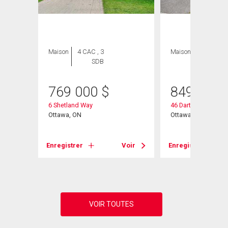
Maison
4 CAC , 3
Maison
4 CAC , 3
SDB
SDB
769 000
$
849 000
6 Shetland Way
46 Dartmoor Drive
Ottawa, ON
Ottawa, ON
Voir
Enregistrer
Voir
Enregistrer