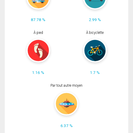
87.78 %
2.99 %
À pied
À bicyclette
1.16 %
1.7 %
Par tout autre moyen
6.37 %