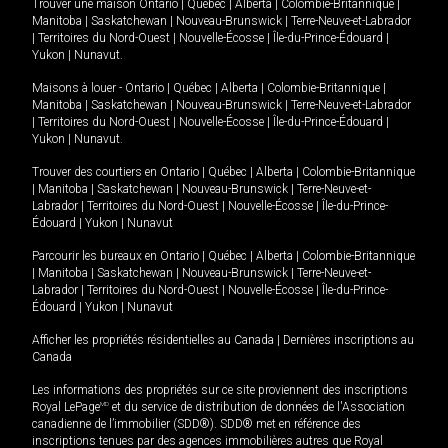
Trouver une maison
Ontario
|
Québec
|
Alberta
|
Colombie-Britannique
|
Manitoba
|
Saskatchewan
|
Nouveau-Brunswick
|
Terre-Neuve-et-Labrador
|
Territoires du Nord-Ouest
|
Nouvelle-Écosse
|
Île-du-Prince-Édouard
|
Yukon
|
Nunavut
.
Maisons à louer -
Ontario
|
Québec
|
Alberta
|
Colombie-Britannique
|
Manitoba
|
Saskatchewan
|
Nouveau-Brunswick
|
Terre-Neuve-et-Labrador
|
Territoires du Nord-Ouest
|
Nouvelle-Écosse
|
Île-du-Prince-Édouard
|
Yukon
|
Nunavut
.
Trouver des courtiers en
Ontario
|
Québec
|
Alberta
|
Colombie-Britannique
|
Manitoba
|
Saskatchewan
|
Nouveau-Brunswick
|
Terre-Neuve-et-
Labrador
|
Territoires du Nord-Ouest
|
Nouvelle-Écosse
|
Île-du-Prince-
Édouard
|
Yukon
|
Nunavut
Parcourir les bureaux en
Ontario
|
Québec
|
Alberta
|
Colombie-Britannique
|
Manitoba
|
Saskatchewan
|
Nouveau-Brunswick
|
Terre-Neuve-et-
Labrador
|
Territoires du Nord-Ouest
|
Nouvelle-Écosse
|
Île-du-Prince-
Édouard
|
Yukon
|
Nunavut
Afficher les propriétés résidentielles au Canada
|
Dernières inscriptions au
Canada
Les informations des propriétés sur ce site proviennent des inscriptions
Royal LePage
MD
et du service de distribution de données de l'Association
canadienne de l’immobilier (SDD®). SDD® met en référence des
inscriptions tenues par des agences immobilières autres que Royal