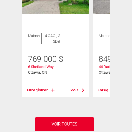
Maison
4 CAC , 3
Maison
4 CAC , 3
SDB
SDB
769 000
$
849 000
6 Shetland Way
46 Dartmoor Drive
Ottawa, ON
Ottawa, ON
Voir
Enregistrer
Voir
Enregistrer