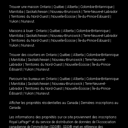
Trouver une maison
Ontario
|
Québec
|
Alberta
|
Colombie-Britannique
|
Manitoba
|
Saskatchewan
|
Nouveau-Brunswick
|
Terre-Neuve-et-Labrador
|
Territoires du Nord-Ouest
|
Nouvelle-Écosse
|
Île-du-Prince-Édouard
|
Yukon
|
Nunavut
.
Maisons à louer -
Ontario
|
Québec
|
Alberta
|
Colombie-Britannique
|
Manitoba
|
Saskatchewan
|
Nouveau-Brunswick
|
Terre-Neuve-et-Labrador
|
Territoires du Nord-Ouest
|
Nouvelle-Écosse
|
Île-du-Prince-Édouard
|
Yukon
|
Nunavut
.
Trouver des courtiers en
Ontario
|
Québec
|
Alberta
|
Colombie-Britannique
|
Manitoba
|
Saskatchewan
|
Nouveau-Brunswick
|
Terre-Neuve-et-
Labrador
|
Territoires du Nord-Ouest
|
Nouvelle-Écosse
|
Île-du-Prince-
Édouard
|
Yukon
|
Nunavut
Parcourir les bureaux en
Ontario
|
Québec
|
Alberta
|
Colombie-Britannique
|
Manitoba
|
Saskatchewan
|
Nouveau-Brunswick
|
Terre-Neuve-et-
Labrador
|
Territoires du Nord-Ouest
|
Nouvelle-Écosse
|
Île-du-Prince-
Édouard
|
Yukon
|
Nunavut
Afficher les propriétés résidentielles au Canada
|
Dernières inscriptions au
Canada
Les informations des propriétés sur ce site proviennent des inscriptions
Royal LePage
MD
et du service de distribution de données de l'Association
canadienne de l’immobilier (SDD®). SDD® met en référence des