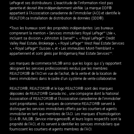
LePage et ses distributeurs. L'exactitude de l'information n'est pas
garantie et devrait être indépendamment vérifiée. La marque DDF®
appartient à l'Association canadienne de l’immobilier (ACI) et identifie le
REALTOR.ca Installation de distribution de données (SDD®).
*Tous les bureaux sont des propriétés indépendantes. Les bureaux
comprenant la mention « Services immobiliers Royal LePage
MD
Ltée »,
incluant sa division « Johnston & Daniel
MD
», « Royal LePage
MD
Credit
Valley Real Estate, Brokerage », « Royal LePage
MD
West Real Estate Services
», « Royal LePage
MD
Sussex », et « Les immeubles Mont-Tremblant »
appartiennent et sont gérés par Bridgemarq Real Estate Services
MD
.
Les marques de commerce MLS® ainsi que les logos qui s'y rapportent
désignent les services professionnels rendus par les membres
REALTORS® de l'ACI en vue de l'achat, de la vente et de la location de
biens immobiliers dans le cadre d'un système de vente collaborative.
REALTOR®, REALTORS® et le logo REALTOR® sont des marques
déposées de REALTOR® Canada Inc., une compagnie dont la National
Association of REALTORS® et l'Association canadienne de l’immobilier
sont propriétaires. Les marques de commerce REALTOR® servent à
distinguer les services immobiliers offerts par les courtiers et agents
immobilier en tant que membres de l'ACI. Les marques d'homologation
S.I.A.® /MLS®, Service inter-agences®, et leurs logos respectifs sont la
propriété de l'ACI, et ils servent à identifier les services immobiliers que
fournissent les courtiers et agents membres de l'ACI.