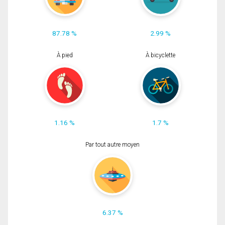
87.78 %
2.99 %
À pied
À bicyclette
1.16 %
1.7 %
Par tout autre moyen
6.37 %