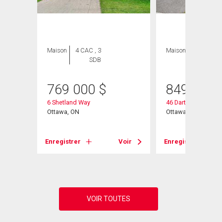
Maison
4 CAC , 3
Maison
4 CAC , 3
SDB
SDB
769 000
$
849 000
6 Shetland Way
46 Dartmoor Drive
Ottawa, ON
Ottawa, ON
Voir
Enregistrer
Voir
Enregistrer