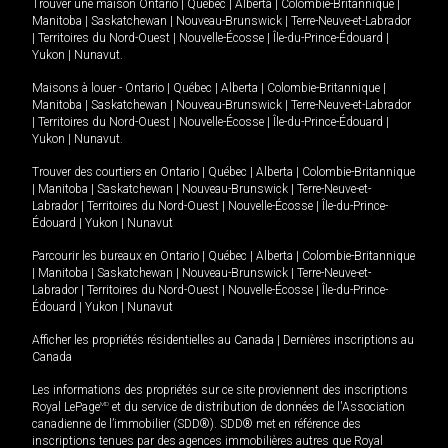
Trouver une maison
Ontario
|
Québec
|
Alberta
|
Colombie-Britannique
|
Manitoba
|
Saskatchewan
|
Nouveau-Brunswick
|
Terre-Neuve-et-Labrador
|
Territoires du Nord-Ouest
|
Nouvelle-Écosse
|
Île-du-Prince-Édouard
|
Yukon
|
Nunavut
.
Maisons à louer -
Ontario
|
Québec
|
Alberta
|
Colombie-Britannique
|
Manitoba
|
Saskatchewan
|
Nouveau-Brunswick
|
Terre-Neuve-et-Labrador
|
Territoires du Nord-Ouest
|
Nouvelle-Écosse
|
Île-du-Prince-Édouard
|
Yukon
|
Nunavut
.
Trouver des courtiers en
Ontario
|
Québec
|
Alberta
|
Colombie-Britannique
|
Manitoba
|
Saskatchewan
|
Nouveau-Brunswick
|
Terre-Neuve-et-
Labrador
|
Territoires du Nord-Ouest
|
Nouvelle-Écosse
|
Île-du-Prince-
Édouard
|
Yukon
|
Nunavut
Parcourir les bureaux en
Ontario
|
Québec
|
Alberta
|
Colombie-Britannique
|
Manitoba
|
Saskatchewan
|
Nouveau-Brunswick
|
Terre-Neuve-et-
Labrador
|
Territoires du Nord-Ouest
|
Nouvelle-Écosse
|
Île-du-Prince-
Édouard
|
Yukon
|
Nunavut
Afficher les propriétés résidentielles au Canada
|
Dernières inscriptions au
Canada
Les informations des propriétés sur ce site proviennent des inscriptions
Royal LePage
MD
et du service de distribution de données de l'Association
canadienne de l’immobilier (SDD®). SDD® met en référence des
inscriptions tenues par des agences immobilières autres que Royal