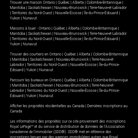
Trouver une maison
Ontario
|
Québec
|
Alberta
|
Colombie-Britannique
|
Manitoba
|
Saskatchewan
|
Nouveau-Brunswick
|
Terre-Neuve-et-Labrador
|
Territoires du Nord-Ouest
|
Nouvelle-Écosse
|
Île-du-Prince-Édouard
|
Yukon
|
Nunavut
.
Maisons à louer -
Ontario
|
Québec
|
Alberta
|
Colombie-Britannique
|
Manitoba
|
Saskatchewan
|
Nouveau-Brunswick
|
Terre-Neuve-et-Labrador
|
Territoires du Nord-Ouest
|
Nouvelle-Écosse
|
Île-du-Prince-Édouard
|
Yukon
|
Nunavut
.
Trouver des courtiers en
Ontario
|
Québec
|
Alberta
|
Colombie-Britannique
|
Manitoba
|
Saskatchewan
|
Nouveau-Brunswick
|
Terre-Neuve-et-
Labrador
|
Territoires du Nord-Ouest
|
Nouvelle-Écosse
|
Île-du-Prince-
Édouard
|
Yukon
|
Nunavut
Parcourir les bureaux en
Ontario
|
Québec
|
Alberta
|
Colombie-Britannique
|
Manitoba
|
Saskatchewan
|
Nouveau-Brunswick
|
Terre-Neuve-et-
Labrador
|
Territoires du Nord-Ouest
|
Nouvelle-Écosse
|
Île-du-Prince-
Édouard
|
Yukon
|
Nunavut
Afficher les propriétés résidentielles au Canada
|
Dernières inscriptions au
Canada
Les informations des propriétés sur ce site proviennent des inscriptions
Royal LePage
MD
et du service de distribution de données de l'Association
canadienne de l’immobilier (SDD®). SDD® met en référence des
inscriptions tenues par des agences immobilières autres que Royal