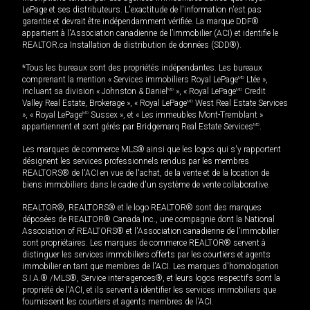
LePage et ses distributeurs. L'exactitude de l'information n'est pas
garantie et devrait être indépendamment vérifiée. La marque DDF®
appartient à l'Association canadienne de l’immobilier (ACI) et identifie le
REALTOR.ca Installation de distribution de données (SDD®).
*Tous les bureaux sont des propriétés indépendantes. Les bureaux
comprenant la mention « Services immobiliers Royal LePage
MD
Ltée »,
incluant sa division « Johnston & Daniel
MD
», « Royal LePage
MD
Credit
Valley Real Estate, Brokerage », « Royal LePage
MD
West Real Estate Services
», « Royal LePage
MD
Sussex », et « Les immeubles Mont-Tremblant »
appartiennent et sont gérés par Bridgemarq Real Estate Services
MD
.
Les marques de commerce MLS® ainsi que les logos qui s'y rapportent
désignent les services professionnels rendus par les membres
REALTORS® de l'ACI en vue de l'achat, de la vente et de la location de
biens immobiliers dans le cadre d'un système de vente collaborative.
REALTOR®, REALTORS® et le logo REALTOR® sont des marques
déposées de REALTOR® Canada Inc., une compagnie dont la National
Association of REALTORS® et l'Association canadienne de l’immobilier
sont propriétaires. Les marques de commerce REALTOR® servent à
distinguer les services immobiliers offerts par les courtiers et agents
immobilier en tant que membres de l'ACI. Les marques d'homologation
S.I.A.® /MLS®, Service inter-agences®, et leurs logos respectifs sont la
propriété de l'ACI, et ils servent à identifier les services immobiliers que
fournissent les courtiers et agents membres de l'ACI.