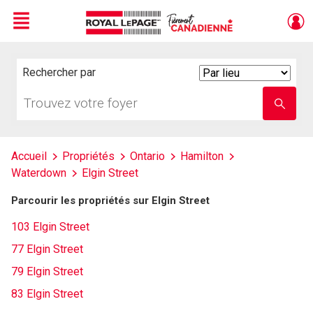
Menu
Live
En Direct
Rechercher par
Search
By
Trouvez
Entrez
votre
le
foyer
nom
de
l'école
Accueil
Propriétés
Ontario
Hamilton
Waterdown
Elgin Street
Parcourir les propriétés sur Elgin Street
103 Elgin Street
77 Elgin Street
79 Elgin Street
83 Elgin Street