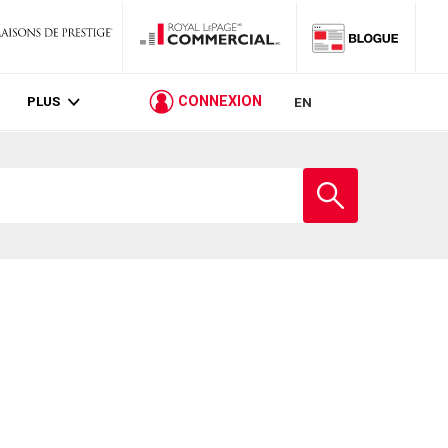
PLUS
CONNEXION
EN
Entrez
le
nom
de
l'école