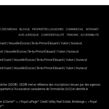
E DES MÉDIAS
BLOGUE
PROPRIÉTÉS LUXUEUSES
COMMERCIAL
INTRANET
AVIS JURIDIQUE
CONFIDENTIALITÉ
TÉMOINS
ACCESSIBILITÉ
-Ouest
|
Nouvelle-Écosse
|
Île-du-Prince-Édouard
|
Yukon
|
Nunavut
.
est
|
Nouvelle-Écosse
|
Île-du-Prince-Édouard
|
Yukon
|
Nunavut
.
Nord-Ouest
|
Nouvelle-Écosse
|
Île-du-Prince-Édouard
|
Yukon
|
Nunavut
Nord-Ouest
|
Nouvelle-Écosse
|
Île-du-Prince-Édouard
|
Yukon
|
Nunavut
mobilier (SDD®). SDD® met en référence des inscriptions tenues par des agences
rtient à l'Association canadienne de l’immobilier (ACI) et identifie le
on & Daniel
MD
», « Royal LePage
MD
Credit Valley Real Estate, Brokerage », « Royal
es
MD
.