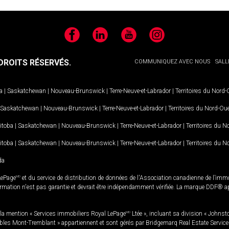
Facebook
LinkedIn
YouTube
Instagram
ROITS RÉSERVÉS.
COMMUNIQUEZ AVEC NOUS
SALL
a
|
Saskatchewan
|
Nouveau-Brunswick
|
Terre-Neuve-et-Labrador
|
Territoires du Nord
Saskatchewan
|
Nouveau-Brunswick
|
Terre-Neuve-et-Labrador
|
Territoires du Nord-Ou
itoba
|
Saskatchewan
|
Nouveau-Brunswick
|
Terre-Neuve-et-Labrador
|
Territoires du 
itoba
|
Saskatchewan
|
Nouveau-Brunswick
|
Terre-Neuve-et-Labrador
|
Territoires du 
da
LePage
MD
et du service de distribution de données de l'Association canadienne de l’im
rmation n'est pas garantie et devrait être indépendamment vérifiée. La marque DDF® appa
la mention « Services immobiliers Royal LePage
MD
Ltée », incluant sa division « Johnst
bles Mont-Tremblant » appartiennent et sont gérés par Bridgemarq Real Estate Servic