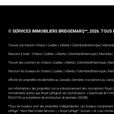
© SERVICES IMMOBILIERS BRIDGEMARQ
, 2026.
TOUS D
MD
Trouver une maison
Ontario
|
Québec
|
Alberta
|
Colombie-Britannique
|
Manitob
Maisons à louer -
Ontario
|
Québec
|
Alberta
|
Colombie-Britannique
|
Manitoba
|
Trouver des courtiers en
Ontario
|
Québec
|
Alberta
|
Colombie-Britannique
|
Man
Parcourir les bureaux en
Ontario
|
Québec
|
Alberta
|
Colombie-Britannique
|
Man
Afficher les propriétés résidentielles au Canada
|
Dernières inscriptions au Cana
Les informations des propriétés sur ce site proviennent des inscriptions Royal 
immobilières autres que Royal LePage et ses distributeurs. L'exactitude de l'info
REALTOR.ca Installation de distribution de données (SDD®).
*Tous les bureaux sont des propriétés indépendantes. Les bureaux comprenant 
LePage
MD
West Real Estate Services », « Royal LePage
MD
Sussex », et « Les immeu