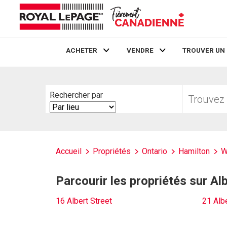
ACHETER
VENDRE
TROUVER UN
Live
En Direct
Trouvez
Rechercher par
votre
Search
foyer
By
Accueil
Propriétés
Ontario
Hamilton
W
Parcourir les propriétés sur Al
16 Albert Street
21 Albe