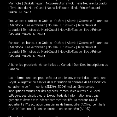
Manitoba
|
Saskatchewan
|
Nouveau-Brunswick
|
Terre-Neuve-et-Labrador
|
Territoires du Nord-Ouest
|
Nouvelle-Écosse
|
Île-du-Prince-Édouard
|
Yukon
|
Nunavut
.
Trouver des courtiers en
Ontario
|
Québec
|
Alberta
|
Colombie-Britannique
|
Manitoba
|
Saskatchewan
|
Nouveau-Brunswick
|
Terre-Neuve-et-
Labrador
|
Territoires du Nord-Ouest
|
Nouvelle-Écosse
|
Île-du-Prince-
Édouard
|
Yukon
|
Nunavut
Parcourir les bureaux en
Ontario
|
Québec
|
Alberta
|
Colombie-Britannique
|
Manitoba
|
Saskatchewan
|
Nouveau-Brunswick
|
Terre-Neuve-et-
Labrador
|
Territoires du Nord-Ouest
|
Nouvelle-Écosse
|
Île-du-Prince-
Édouard
|
Yukon
|
Nunavut
Afficher les propriétés résidentielles au Canada
|
Dernières inscriptions au
Canada
Les informations des propriétés sur ce site proviennent des inscriptions
Royal LePage
MD
et du service de distribution de données de l'Association
canadienne de l’immobilier (SDD®). SDD® met en référence des
inscriptions tenues par des agences immobilières autres que Royal
LePage et ses distributeurs. L'exactitude de l'information n'est pas
garantie et devrait être indépendamment vérifiée. La marque DDF®
appartient à l'Association canadienne de l’immobilier (ACI) et identifie le
REALTOR.ca Installation de distribution de données (SDD®).