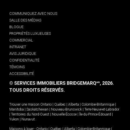
COMMUNIQUEZ AVEC NOUS
SALLE DES MÉDIAS
BLOGUE
PROPRIÉTÉS LUXUEUSES
COMMERCIAL
INTRANET
AVIS JURIDIQUE
CONFIDENTIALITÉ
TÉMOINS
ACCESSIBILITÉ
© SERVICES IMMOBILIERS BRIDGEMARQ
, 2026.
MD
TOUS DROITS RÉSERVÉS.
Trouver une maison
Ontario
|
Québec
|
Alberta
|
Colombie-Britannique
|
Manitoba
|
Saskatchewan
|
Nouveau-Brunswick
|
Terre-Neuve-et-Labrador
|
Territoires du Nord-Ouest
|
Nouvelle-Écosse
|
Île-du-Prince-Édouard
|
Yukon
|
Nunavut
.
Maisons à louer -
Ontario
|
Québec
|
Alberta
|
Colombie-Britannique
|