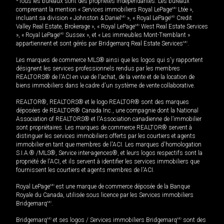
*Tous les bureaux sont des propriétés indépendantes. Les bureaux
comprenant la mention « Services immobiliers Royal LePage
MD
Ltée »,
incluant sa division « Johnston & Daniel
MD
», « Royal LePage
MD
Credit
Valley Real Estate, Brokerage », « Royal LePage
MD
West Real Estate Services
», « Royal LePage
MD
Sussex », et « Les immeubles Mont-Tremblant »
appartiennent et sont gérés par Bridgemarq Real Estate Services
MD
.
Les marques de commerce MLS® ainsi que les logos qui s'y rapportent
désignent les services professionnels rendus par les membres
REALTORS® de l'ACI en vue de l'achat, de la vente et de la location de
biens immobiliers dans le cadre d'un système de vente collaborative.
REALTOR®, REALTORS® et le logo REALTOR® sont des marques
déposées de REALTOR® Canada Inc., une compagnie dont la National
Association of REALTORS® et l'Association canadienne de l’immobilier
sont propriétaires. Les marques de commerce REALTOR® servent à
distinguer les services immobiliers offerts par les courtiers et agents
immobilier en tant que membres de l'ACI. Les marques d'homologation
S.I.A.® /MLS®, Service inter-agences®, et leurs logos respectifs sont la
propriété de l'ACI, et ils servent à identifier les services immobiliers que
fournissent les courtiers et agents membres de l'ACI.
Royal LePage
MD
est une marque de commerce déposée de la Banque
Royale du Canada, utilisée sous licence par les Services immobiliers
Bridgemarq
MD
.
Bridgemarq
MD
et ses logos / Services immobiliers Bridgemarq
MD
sont des