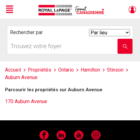
Menu
Live
En Direct
Rechercher par
Search
By
Trouvez
Entrez
votre
le
foyer
nom
de
l'école
Accueil
Propriétés
Ontario
Hamilton
Stinson
Auburn Avenue
Parcourir les propriétés sur Auburn Avenue
170 Auburn Avenue
Facebook
LinkedIn
YouTube
Instagram