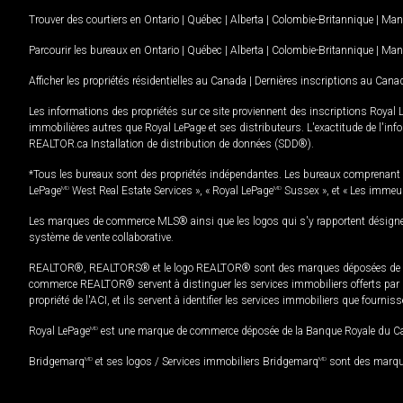
Trouver des courtiers en
Ontario
|
Québec
|
Alberta
|
Colombie-Britannique
|
Man
Parcourir les bureaux en
Ontario
|
Québec
|
Alberta
|
Colombie-Britannique
|
Man
Afficher les propriétés résidentielles au Canada
|
Dernières inscriptions au Cana
Les informations des propriétés sur ce site proviennent des inscriptions Royal 
immobilières autres que Royal LePage et ses distributeurs. L'exactitude de l'info
REALTOR.ca Installation de distribution de données (SDD®).
*Tous les bureaux sont des propriétés indépendantes. Les bureaux comprenant 
LePage
MD
West Real Estate Services », « Royal LePage
MD
Sussex », et « Les immeu
Les marques de commerce MLS® ainsi que les logos qui s'y rapportent désignent
système de vente collaborative.
REALTOR®, REALTORS® et le logo REALTOR® sont des marques déposées de REAL
commerce REALTOR® servent à distinguer les services immobiliers offerts par le
propriété de l'ACI, et ils servent à identifier les services immobiliers que fourni
Royal LePage
MD
est une marque de commerce déposée de la Banque Royale du Cana
Bridgemarq
MD
et ses logos / Services immobiliers Bridgemarq
MD
sont des marque