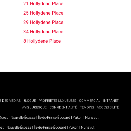
21 Hollydene Place
25 Hollydene Place
29 Hollydene Place
34 Hollydene Place
8 Hollydene Place
E DES MÉDIAS
BLOGUE
PROPRIÉTÉS LUXUEUSES
COMMERCIAL
INTRANET
AVIS JURIDIQUE
CONFIDENTIALITÉ
TÉMOINS
ACCESSIBILITÉ
-Ouest
|
Nouvelle-Écosse
|
Île-du-Prince-Édouard
|
Yukon
|
Nunavut
.
est
|
Nouvelle-Écosse
|
Île-du-Prince-Édouard
|
Yukon
|
Nunavut
.