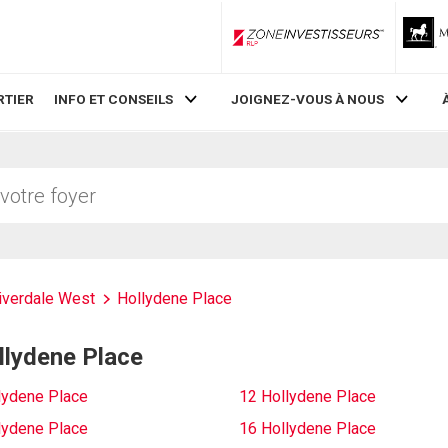
ZoneInvestisseurs RLP
RTIER
INFO ET CONSEILS
JOIGNEZ-VOUS À NOUS
iverdale West
Hollydene Place
ollydene Place
lydene Place
12 Hollydene Place
lydene Place
16 Hollydene Place