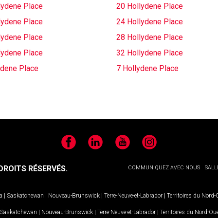
lydene Place
20 Hollydene Place
lydene Place
24 Hollydene Place
lydene Place
28 Hollydene Place
lydene Place
32 Hollydene Place
ydene Place
7 Hollydene Place
Facebook
LinkedIn
YouTube
Instagram
ROITS RÉSERVÉS.
COMMUNIQUEZ AVEC NOUS
SALL
a
|
Saskatchewan
|
Nouveau-Brunswick
|
Terre-Neuve-et-Labrador
|
Territoires du Nord
Saskatchewan
|
Nouveau-Brunswick
|
Terre-Neuve-et-Labrador
|
Territoires du Nord-Ou