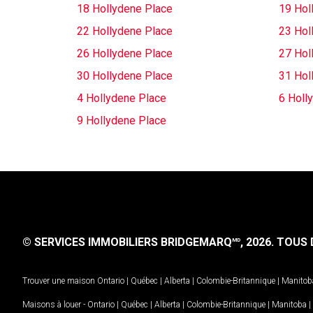
18 Hollydene Place
19 Hol
22 Hollydene Place
23 Hol
26 Hollydene Place
27 Hol
30 Hollydene Place
31 Hol
4 Hollydene Place
6 Holl
9 Hollydene Place
© SERVICES IMMOBILIERS BRIDGEMARQ
, 2026.
TOUS D
MD
Trouver une maison
Ontario
|
Québec
|
Alberta
|
Colombie-Britannique
|
Manitob
Maisons à louer -
Ontario
|
Québec
|
Alberta
|
Colombie-Britannique
|
Manitoba
|