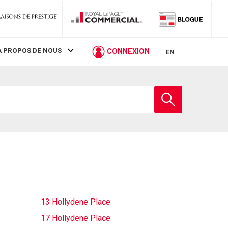
À PROPOS DE NOUS
CONNEXION
EN
Entrez
le
nom
de
l'école
13 Hollydene Place
17 Hollydene Place