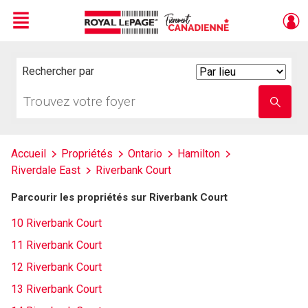
Menu
Live
En Direct
Rechercher par
Search
By
Trouvez
Entrez
votre
le
foyer
nom
de
l'école
Accueil
Propriétés
Ontario
Hamilton
Riverdale East
Riverbank Court
Parcourir les propriétés sur Riverbank Court
10 Riverbank Court
11 Riverbank Court
12 Riverbank Court
13 Riverbank Court