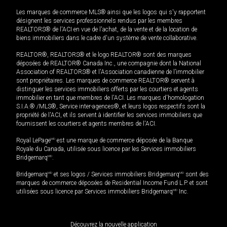
Les marques de commerce MLS® ainsi que les logos qui s'y rapportent
désignent les services professionnels rendus par les membres
REALTORS® de l'ACI en vue de l'achat, de la vente et de la location de
biens immobiliers dans le cadre d'un système de vente collaborative.
REALTOR®, REALTORS® et le logo REALTOR® sont des marques
déposées de REALTOR® Canada Inc., une compagnie dont la National
Association of REALTORS® et l'Association canadienne de l’immobilier
sont propriétaires. Les marques de commerce REALTOR® servent à
distinguer les services immobiliers offerts par les courtiers et agents
immobilier en tant que membres de l'ACI. Les marques d'homologation
S.I.A.® /MLS®, Service inter-agences®, et leurs logos respectifs sont la
propriété de l'ACI, et ils servent à identifier les services immobiliers que
fournissent les courtiers et agents membres de l'ACI.
Royal LePage
MD
est une marque de commerce déposée de la Banque
Royale du Canada, utilisée sous licence par les Services immobiliers
Bridgemarq
MD
.
Bridgemarq
MD
et ses logos / Services immobiliers Bridgemarq
MD
sont des
marques de commerce déposées de Residential Income Fund L.P. et sont
utilisées sous licence par Services immobiliers Bridgemarq
MD
Inc.
Découvrez la nouvelle application