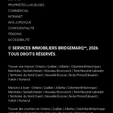
PROPRIÉTÉS LUXUEUSES
COMMERCIAL
INTRANET
AVIS JURIDIQUE
CONFIDENTIALITÉ
TÉMOINS
ACCESSIBILITÉ
© SERVICES IMMOBILIERS BRIDGEMARQ
, 2026.
MD
TOUS DROITS RÉSERVÉS.
Trouver une maison
Ontario
|
Québec
|
Alberta
|
Colombie-Britannique
|
Manitoba
|
Saskatchewan
|
Nouveau-Brunswick
|
Terre-Neuve-et-Labrador
|
Territoires du Nord-Ouest
|
Nouvelle-Écosse
|
Île-du-Prince-Édouard
|
Yukon
|
Nunavut
.
Maisons à louer -
Ontario
|
Québec
|
Alberta
|
Colombie-Britannique
|
Manitoba
|
Saskatchewan
|
Nouveau-Brunswick
|
Terre-Neuve-et-Labrador
|
Territoires du Nord-Ouest
|
Nouvelle-Écosse
|
Île-du-Prince-Édouard
|
Yukon
|
Nunavut
.
Trouver des courtiers en
Ontario
|
Québec
|
Alberta
|
Colombie-Britannique