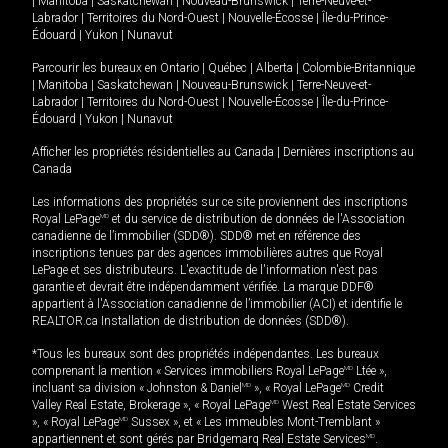
|
Manitoba
|
Saskatchewan
|
Nouveau-Brunswick
|
Terre-Neuve-et-
Labrador
|
Territoires du Nord-Ouest
|
Nouvelle-Écosse
|
Île-du-Prince-
Édouard
|
Yukon
|
Nunavut
Parcourir les bureaux en
Ontario
|
Québec
|
Alberta
|
Colombie-Britannique
|
Manitoba
|
Saskatchewan
|
Nouveau-Brunswick
|
Terre-Neuve-et-
Labrador
|
Territoires du Nord-Ouest
|
Nouvelle-Écosse
|
Île-du-Prince-
Édouard
|
Yukon
|
Nunavut
Afficher les propriétés résidentielles au Canada
|
Dernières inscriptions au
Canada
Les informations des propriétés sur ce site proviennent des inscriptions
Royal LePage
MD
et du service de distribution de données de l'Association
canadienne de l’immobilier (SDD®). SDD® met en référence des
inscriptions tenues par des agences immobilières autres que Royal
LePage et ses distributeurs. L'exactitude de l'information n'est pas
garantie et devrait être indépendamment vérifiée. La marque DDF®
appartient à l'Association canadienne de l’immobilier (ACI) et identifie le
REALTOR.ca Installation de distribution de données (SDD®).
*Tous les bureaux sont des propriétés indépendantes. Les bureaux
comprenant la mention « Services immobiliers Royal LePage
MD
Ltée »,
incluant sa division « Johnston & Daniel
MD
», « Royal LePage
MD
Credit
Valley Real Estate, Brokerage », « Royal LePage
MD
West Real Estate Services
», « Royal LePage
MD
Sussex », et « Les immeubles Mont-Tremblant »
appartiennent et sont gérés par Bridgemarq Real Estate Services
MD
.