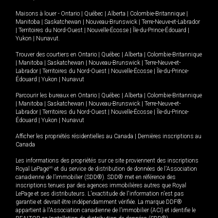
Maisons à louer -
Ontario
|
Québec
|
Alberta
|
Colombie-Britannique
|
Manitoba
|
Saskatchewan
|
Nouveau-Brunswick
|
Terre-Neuve-et-Labrador
|
Territoires du Nord-Ouest
|
Nouvelle-Écosse
|
Île-du-Prince-Édouard
|
Yukon
|
Nunavut
.
Trouver des courtiers en
Ontario
|
Québec
|
Alberta
|
Colombie-Britannique
|
Manitoba
|
Saskatchewan
|
Nouveau-Brunswick
|
Terre-Neuve-et-
Labrador
|
Territoires du Nord-Ouest
|
Nouvelle-Écosse
|
Île-du-Prince-
Édouard
|
Yukon
|
Nunavut
Parcourir les bureaux en
Ontario
|
Québec
|
Alberta
|
Colombie-Britannique
|
Manitoba
|
Saskatchewan
|
Nouveau-Brunswick
|
Terre-Neuve-et-
Labrador
|
Territoires du Nord-Ouest
|
Nouvelle-Écosse
|
Île-du-Prince-
Édouard
|
Yukon
|
Nunavut
Afficher les propriétés résidentielles au Canada
|
Dernières inscriptions au
Canada
Les informations des propriétés sur ce site proviennent des inscriptions
Royal LePage
MD
et du service de distribution de données de l'Association
canadienne de l’immobilier (SDD®). SDD® met en référence des
inscriptions tenues par des agences immobilières autres que Royal
LePage et ses distributeurs. L'exactitude de l'information n'est pas
garantie et devrait être indépendamment vérifiée. La marque DDF®
appartient à l'Association canadienne de l’immobilier (ACI) et identifie le