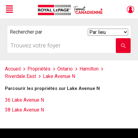
Menu
Live
En Direct
Rechercher par
Search
By
Trouvez
Entrez
votre
le
foyer
nom
de
l'école
Accueil
Propriétés
Ontario
Hamilton
Riverdale East
Lake Avenue N
Parcourir les propriétés sur Lake Avenue N
36 Lake Avenue N
38 Lake Avenue N