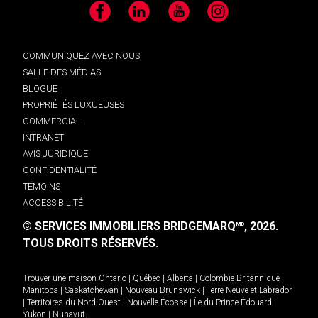
Facebook
LinkedIn
YouTube
Instagram
COMMUNIQUEZ AVEC NOUS
SALLE DES MÉDIAS
BLOGUE
PROPRIÉTÉS LUXUEUSES
COMMERCIAL
INTRANET
AVIS JURIDIQUE
CONFIDENTIALITÉ
TÉMOINS
ACCESSIBILITÉ
© SERVICES IMMOBILIERS BRIDGEMARQ
, 2026.
MD
TOUS DROITS RÉSERVÉS.
Trouver une maison
Ontario
|
Québec
|
Alberta
|
Colombie-Britannique
|
Manitoba
|
Saskatchewan
|
Nouveau-Brunswick
|
Terre-Neuve-et-Labrador
|
Territoires du Nord-Ouest
|
Nouvelle-Écosse
|
Île-du-Prince-Édouard
|
Yukon
|
Nunavut
.