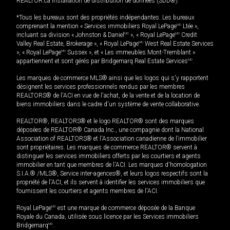
REALTOR.ca Installation de distribution de données (SDD®).
*Tous les bureaux sont des propriétés indépendantes. Les bureaux
comprenant la mention « Services immobiliers Royal LePage
MD
Ltée »,
incluant sa division « Johnston & Daniel
MD
», « Royal LePage
MD
Credit
Valley Real Estate, Brokerage », « Royal LePage
MD
West Real Estate Services
», « Royal LePage
MD
Sussex », et « Les immeubles Mont-Tremblant »
appartiennent et sont gérés par Bridgemarq Real Estate Services
MD
.
Les marques de commerce MLS® ainsi que les logos qui s'y rapportent
désignent les services professionnels rendus par les membres
REALTORS® de l'ACI en vue de l'achat, de la vente et de la location de
biens immobiliers dans le cadre d'un système de vente collaborative.
REALTOR®, REALTORS® et le logo REALTOR® sont des marques
déposées de REALTOR® Canada Inc., une compagnie dont la National
Association of REALTORS® et l'Association canadienne de l’immobilier
sont propriétaires. Les marques de commerce REALTOR® servent à
distinguer les services immobiliers offerts par les courtiers et agents
immobilier en tant que membres de l'ACI. Les marques d'homologation
S.I.A.® /MLS®, Service inter-agences®, et leurs logos respectifs sont la
propriété de l'ACI, et ils servent à identifier les services immobiliers que
fournissent les courtiers et agents membres de l'ACI.
Royal LePage
MD
est une marque de commerce déposée de la Banque
Royale du Canada, utilisée sous licence par les Services immobiliers
Bridgemarq
MD
.