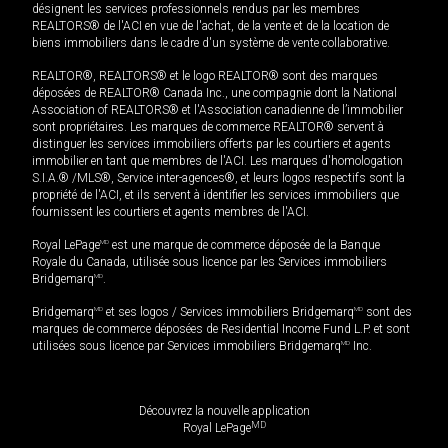
désignent les services professionnels rendus par les membres
REALTORS® de l'ACI en vue de l'achat, de la vente et de la location de
biens immobiliers dans le cadre d'un système de vente collaborative.
REALTOR®, REALTORS® et le logo REALTOR® sont des marques
déposées de REALTOR® Canada Inc., une compagnie dont la National
Association of REALTORS® et l'Association canadienne de l’immobilier
sont propriétaires. Les marques de commerce REALTOR® servent à
distinguer les services immobiliers offerts par les courtiers et agents
immobilier en tant que membres de l'ACI. Les marques d'homologation
S.I.A.® /MLS®, Service inter-agences®, et leurs logos respectifs sont la
propriété de l'ACI, et ils servent à identifier les services immobiliers que
fournissent les courtiers et agents membres de l'ACI.
Royal LePage
MD
est une marque de commerce déposée de la Banque
Royale du Canada, utilisée sous licence par les Services immobiliers
Bridgemarq
MD
.
Bridgemarq
MD
et ses logos / Services immobiliers Bridgemarq
MD
sont des
marques de commerce déposées de Residential Income Fund L.P. et sont
utilisées sous licence par Services immobiliers Bridgemarq
MD
Inc.
Découvrez la nouvelle application
MD
Royal LePage