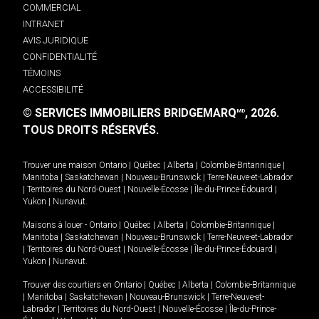
COMMERCIAL
INTRANET
AVIS JURIDIQUE
CONFIDENTIALITÉ
TÉMOINS
ACCESSIBILITÉ
© SERVICES IMMOBILIERS BRIDGEMARQ
, 2026.
MD
TOUS DROITS RÉSERVÉS.
Trouver une maison
Ontario
|
Québec
|
Alberta
|
Colombie-Britannique
|
Manitoba
|
Saskatchewan
|
Nouveau-Brunswick
|
Terre-Neuve-et-Labrador
|
Territoires du Nord-Ouest
|
Nouvelle-Écosse
|
Île-du-Prince-Édouard
|
Yukon
|
Nunavut
.
Maisons à louer -
Ontario
|
Québec
|
Alberta
|
Colombie-Britannique
|
Manitoba
|
Saskatchewan
|
Nouveau-Brunswick
|
Terre-Neuve-et-Labrador
|
Territoires du Nord-Ouest
|
Nouvelle-Écosse
|
Île-du-Prince-Édouard
|
Yukon
|
Nunavut
.
Trouver des courtiers en
Ontario
|
Québec
|
Alberta
|
Colombie-Britannique
|
Manitoba
|
Saskatchewan
|
Nouveau-Brunswick
|
Terre-Neuve-et-
Labrador
|
Territoires du Nord-Ouest
|
Nouvelle-Écosse
|
Île-du-Prince-