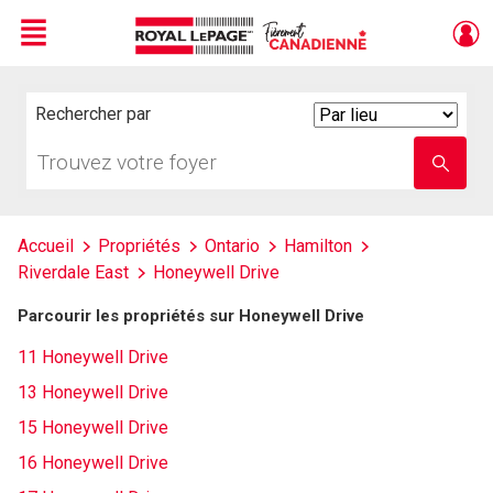
Menu
Live
En Direct
Rechercher par
Search
By
Trouvez
Entrez
votre
le
foyer
nom
de
l'école
Accueil
Propriétés
Ontario
Hamilton
Riverdale East
Honeywell Drive
Parcourir les propriétés sur Honeywell Drive
11 Honeywell Drive
13 Honeywell Drive
15 Honeywell Drive
16 Honeywell Drive