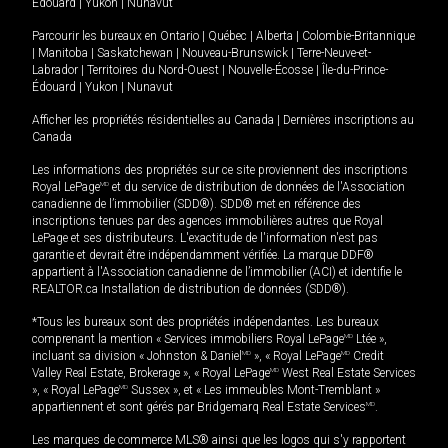
Édouard
|
Yukon
|
Nunavut
Parcourir les bureaux en
Ontario
|
Québec
|
Alberta
|
Colombie-Britannique
|
Manitoba
|
Saskatchewan
|
Nouveau-Brunswick
|
Terre-Neuve-et-
Labrador
|
Territoires du Nord-Ouest
|
Nouvelle-Écosse
|
Île-du-Prince-
Édouard
|
Yukon
|
Nunavut
Afficher les propriétés résidentielles au Canada
|
Dernières inscriptions au
Canada
Les informations des propriétés sur ce site proviennent des inscriptions
Royal LePage
MD
et du service de distribution de données de l'Association
canadienne de l’immobilier (SDD®). SDD® met en référence des
inscriptions tenues par des agences immobilières autres que Royal
LePage et ses distributeurs. L'exactitude de l'information n'est pas
garantie et devrait être indépendamment vérifiée. La marque DDF®
appartient à l'Association canadienne de l’immobilier (ACI) et identifie le
REALTOR.ca Installation de distribution de données (SDD®).
*Tous les bureaux sont des propriétés indépendantes. Les bureaux
comprenant la mention « Services immobiliers Royal LePage
MD
Ltée »,
incluant sa division « Johnston & Daniel
MD
», « Royal LePage
MD
Credit
Valley Real Estate, Brokerage », « Royal LePage
MD
West Real Estate Services
», « Royal LePage
MD
Sussex », et « Les immeubles Mont-Tremblant »
appartiennent et sont gérés par Bridgemarq Real Estate Services
MD
.
Les marques de commerce MLS® ainsi que les logos qui s'y rapportent