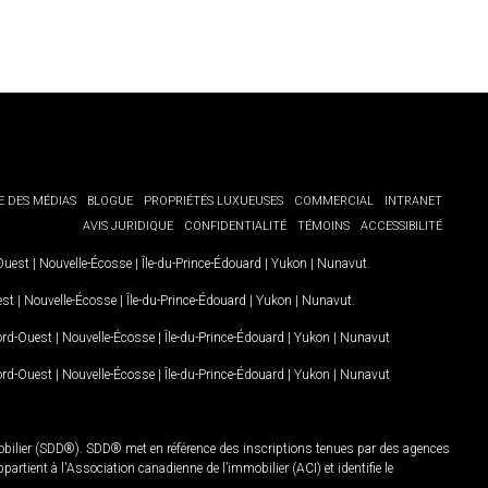
E DES MÉDIAS
BLOGUE
PROPRIÉTÉS LUXUEUSES
COMMERCIAL
INTRANET
AVIS JURIDIQUE
CONFIDENTIALITÉ
TÉMOINS
ACCESSIBILITÉ
-Ouest
|
Nouvelle-Écosse
|
Île-du-Prince-Édouard
|
Yukon
|
Nunavut
.
est
|
Nouvelle-Écosse
|
Île-du-Prince-Édouard
|
Yukon
|
Nunavut
.
Nord-Ouest
|
Nouvelle-Écosse
|
Île-du-Prince-Édouard
|
Yukon
|
Nunavut
Nord-Ouest
|
Nouvelle-Écosse
|
Île-du-Prince-Édouard
|
Yukon
|
Nunavut
mobilier (SDD®). SDD® met en référence des inscriptions tenues par des agences
rtient à l'Association canadienne de l’immobilier (ACI) et identifie le