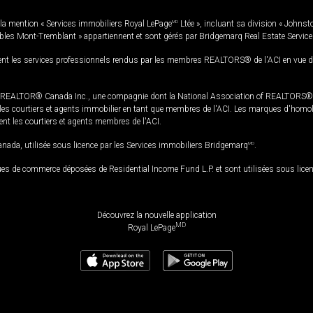
la mention « Services immobiliers Royal LePage
MD
Ltée », incluant sa division « Johnst
bles Mont-Tremblant » appartiennent et sont gérés par Bridgemarq Real Estate Servic
 les services professionnels rendus par les membres REALTORS® de l'ACI en vue de l'a
TOR® Canada Inc., une compagnie dont la National Association of REALTORS® et l'
s courtiers et agents immobilier en tant que membres de l'ACI. Les marques d'homolog
ssent les courtiers et agents membres de l'ACI.
da, utilisée sous licence par les Services immobiliers Bridgemarq
MD
.
s de commerce déposées de Residential Income Fund L.P. et sont utilisées sous lice
Découvrez la nouvelle application
MD
Royal LePage