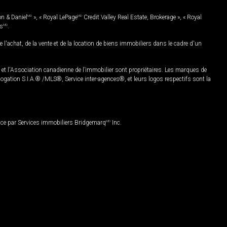
on & Daniel
MD
», « Royal LePage
MD
Credit Valley Real Estate, Brokerage », « Royal
es
MD
.
chat, de la vente et de la location de biens immobiliers dans le cadre d'un
Association canadienne de l’immobilier sont propriétaires. Les marques de
ation S.I.A.® /MLS®, Service inter-agences®, et leurs logos respectifs sont la
nce par Services immobiliers Bridgemarq
MD
Inc.