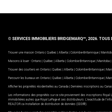
© SERVICES IMMOBILIERS BRIDGEMARQ
, 2026.
TOUS D
MD
Trouver une maison
Ontario
|
Québec
|
Alberta
|
Colombie-Britannique
|
Manitob
Maisons à louer -
Ontario
|
Québec
|
Alberta
|
Colombie-Britannique
|
Manitoba
|
Trouver des courtiers en
Ontario
|
Québec
|
Alberta
|
Colombie-Britannique
|
Man
Parcourir les bureaux en
Ontario
|
Québec
|
Alberta
|
Colombie-Britannique
|
Man
Afficher les propriétés résidentielles au Canada
|
Dernières inscriptions au Cana
Les informations des propriétés sur ce site proviennent des inscriptions Royal 
immobilières autres que Royal LePage et ses distributeurs. L'exactitude de l'info
REALTOR.ca Installation de distribution de données (SDD®).