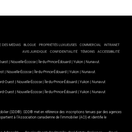
E DES MÉDIAS
BLOGUE
PROPRIÉTÉS LUXUEUSES
COMMERCIAL
INTRANET
AVIS JURIDIQUE
CONFIDENTIALITÉ
TÉMOINS
ACCESSIBILITÉ
-Ouest
|
Nouvelle-Écosse
|
Île-du-Prince-Édouard
|
Yukon
|
Nunavut
.
est
|
Nouvelle-Écosse
|
Île-du-Prince-Édouard
|
Yukon
|
Nunavut
.
Nord-Ouest
|
Nouvelle-Écosse
|
Île-du-Prince-Édouard
|
Yukon
|
Nunavut
Nord-Ouest
|
Nouvelle-Écosse
|
Île-du-Prince-Édouard
|
Yukon
|
Nunavut
mobilier (SDD®). SDD® met en référence des inscriptions tenues par des agences
rtient à l'Association canadienne de l’immobilier (ACI) et identifie le
MD
MD