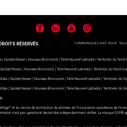
Facebook
LinkedIn
YouTube
Instagram
ROITS RÉSERVÉS.
COMMUNIQUEZ AVEC NOUS
SALL
a
|
Saskatchewan
|
Nouveau-Brunswick
|
Terre-Neuve-et-Labrador
|
Territoires du Nord
Saskatchewan
|
Nouveau-Brunswick
|
Terre-Neuve-et-Labrador
|
Territoires du Nord-Ou
itoba
|
Saskatchewan
|
Nouveau-Brunswick
|
Terre-Neuve-et-Labrador
|
Territoires du 
itoba
|
Saskatchewan
|
Nouveau-Brunswick
|
Terre-Neuve-et-Labrador
|
Territoires du 
da
LePage
MD
et du service de distribution de données de l'Association canadienne de l’im
rmation n'est pas garantie et devrait être indépendamment vérifiée. La marque DDF® appa
MD