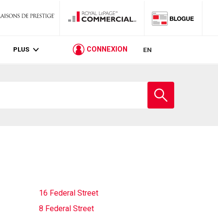
PLUS
CONNEXION
EN
Entrez
le
nom
de
l'école
16 Federal Street
8 Federal Street