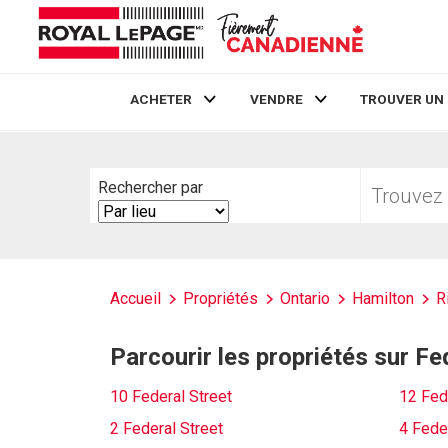
ACHETER
VENDRE
TROUVER UN
Live
En Direct
Trouvez
Rechercher par
votre
Search
foyer
By
Accueil
Propriétés
Ontario
Hamilton
R
Parcourir les propriétés sur Fe
10 Federal Street
12 Fed
2 Federal Street
4 Feder