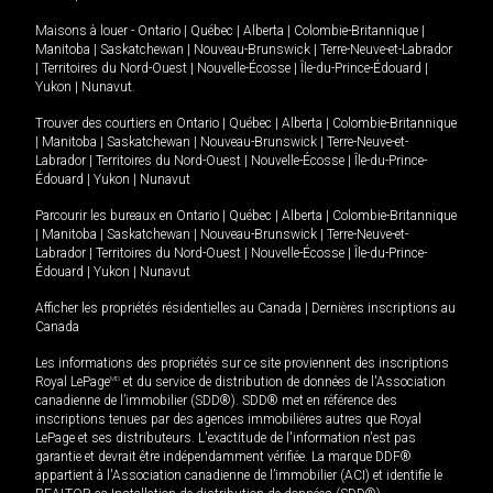
Maisons à louer -
Ontario
|
Québec
|
Alberta
|
Colombie-Britannique
|
Manitoba
|
Saskatchewan
|
Nouveau-Brunswick
|
Terre-Neuve-et-Labrador
|
Territoires du Nord-Ouest
|
Nouvelle-Écosse
|
Île-du-Prince-Édouard
|
Yukon
|
Nunavut
.
Trouver des courtiers en
Ontario
|
Québec
|
Alberta
|
Colombie-Britannique
|
Manitoba
|
Saskatchewan
|
Nouveau-Brunswick
|
Terre-Neuve-et-
Labrador
|
Territoires du Nord-Ouest
|
Nouvelle-Écosse
|
Île-du-Prince-
Édouard
|
Yukon
|
Nunavut
Parcourir les bureaux en
Ontario
|
Québec
|
Alberta
|
Colombie-Britannique
|
Manitoba
|
Saskatchewan
|
Nouveau-Brunswick
|
Terre-Neuve-et-
Labrador
|
Territoires du Nord-Ouest
|
Nouvelle-Écosse
|
Île-du-Prince-
Édouard
|
Yukon
|
Nunavut
Afficher les propriétés résidentielles au Canada
|
Dernières inscriptions au
Canada
Les informations des propriétés sur ce site proviennent des inscriptions
Royal LePage
MD
et du service de distribution de données de l'Association
canadienne de l’immobilier (SDD®). SDD® met en référence des
inscriptions tenues par des agences immobilières autres que Royal
LePage et ses distributeurs. L'exactitude de l'information n'est pas
garantie et devrait être indépendamment vérifiée. La marque DDF®
appartient à l'Association canadienne de l’immobilier (ACI) et identifie le