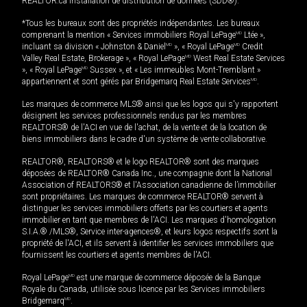
REALTOR.ca Installation de distribution de données (SDD®).
*Tous les bureaux sont des propriétés indépendantes. Les bureaux
comprenant la mention « Services immobiliers Royal LePage
MD
Ltée »,
incluant sa division « Johnston & Daniel
MD
», « Royal LePage
MD
Credit
Valley Real Estate, Brokerage », « Royal LePage
MD
West Real Estate Services
», « Royal LePage
MD
Sussex », et « Les immeubles Mont-Tremblant »
appartiennent et sont gérés par Bridgemarq Real Estate Services
MD
.
Les marques de commerce MLS® ainsi que les logos qui s'y rapportent
désignent les services professionnels rendus par les membres
REALTORS® de l'ACI en vue de l'achat, de la vente et de la location de
biens immobiliers dans le cadre d'un système de vente collaborative.
REALTOR®, REALTORS® et le logo REALTOR® sont des marques
déposées de REALTOR® Canada Inc., une compagnie dont la National
Association of REALTORS® et l'Association canadienne de l’immobilier
sont propriétaires. Les marques de commerce REALTOR® servent à
distinguer les services immobiliers offerts par les courtiers et agents
immobilier en tant que membres de l'ACI. Les marques d'homologation
S.I.A.® /MLS®, Service inter-agences®, et leurs logos respectifs sont la
propriété de l'ACI, et ils servent à identifier les services immobiliers que
fournissent les courtiers et agents membres de l'ACI.
Royal LePage
MD
est une marque de commerce déposée de la Banque
Royale du Canada, utilisée sous licence par les Services immobiliers
Bridgemarq
MD
.