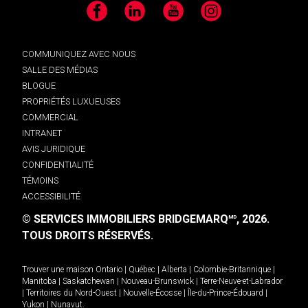
Facebook
LinkedIn
YouTube
Instagram
COMMUNIQUEZ AVEC NOUS
SALLE DES MÉDIAS
BLOGUE
PROPRIÉTÉS LUXUEUSES
COMMERCIAL
INTRANET
AVIS JURIDIQUE
CONFIDENTIALITÉ
TÉMOINS
ACCESSIBILITÉ
© SERVICES IMMOBILIERS BRIDGEMARQ
, 2026.
MD
TOUS DROITS RÉSERVÉS.
Trouver une maison
Ontario
|
Québec
|
Alberta
|
Colombie-Britannique
|
Manitoba
|
Saskatchewan
|
Nouveau-Brunswick
|
Terre-Neuve-et-Labrador
|
Territoires du Nord-Ouest
|
Nouvelle-Écosse
|
Île-du-Prince-Édouard
|
Yukon
|
Nunavut
.