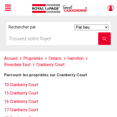
Menu
Live
En Direct
Rechercher par
Search
By
Trouvez
Entrez
votre
le
foyer
nom
de
l'école
Accueil
Propriétés
Ontario
Hamilton
Riverdale East
Cranberry Court
Parcourir les propriétés sur Cranberry Court
10 Cranberry Court
15 Cranberry Court
16 Cranberry Court
17 Cranberry Court