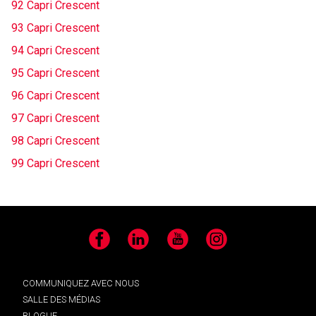
92 Capri Crescent
93 Capri Crescent
94 Capri Crescent
95 Capri Crescent
96 Capri Crescent
97 Capri Crescent
98 Capri Crescent
99 Capri Crescent
Facebook
LinkedIn
YouTube
Instagram
COMMUNIQUEZ AVEC NOUS
SALLE DES MÉDIAS
BLOGUE