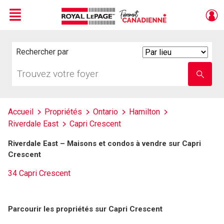
Menu
Live
En Direct
Rechercher par
Search
By
Trouvez
Entrez
votre
le
foyer
nom
de
l'école
Accueil
Propriétés
Ontario
Hamilton
Riverdale East
Capri Crescent
Riverdale East – Maisons et condos à vendre sur Capri
Crescent
34 Capri Crescent
Parcourir les propriétés sur Capri Crescent