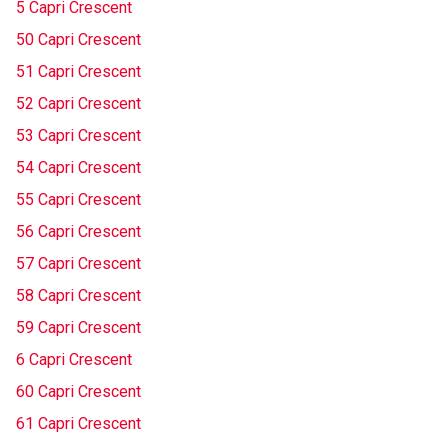
5 Capri Crescent
50 Capri Crescent
51 Capri Crescent
52 Capri Crescent
53 Capri Crescent
54 Capri Crescent
55 Capri Crescent
56 Capri Crescent
57 Capri Crescent
58 Capri Crescent
59 Capri Crescent
6 Capri Crescent
60 Capri Crescent
61 Capri Crescent