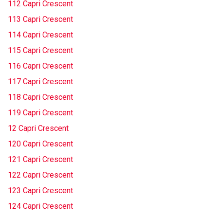
112 Capri Crescent
113 Capri Crescent
114 Capri Crescent
115 Capri Crescent
116 Capri Crescent
117 Capri Crescent
118 Capri Crescent
119 Capri Crescent
12 Capri Crescent
120 Capri Crescent
121 Capri Crescent
122 Capri Crescent
123 Capri Crescent
124 Capri Crescent