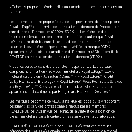
Afficher les propriétés résidentielles au Canada
|
Dernières inscriptions au
Canada
Les informations des propriétés sur ce site proviennent des inscriptions
Royal LePage
MD
et du service de distribution de données de l'Association
canadienne de l’immobilier (SDD®). SDD® met en référence des
inscriptions tenues par des agences immobilières autres que Royal
LePage et ses distributeurs. L'exactitude de l'information n'est pas
garantie et devrait être indépendamment vérifiée. La marque DDF®
appartient à l'Association canadienne de l’immobilier (ACI) et identifie le
REALTOR.ca Installation de distribution de données (SDD®).
*Tous les bureaux sont des propriétés indépendantes. Les bureaux
comprenant la mention « Services immobiliers Royal LePage
MD
Ltée »,
incluant sa division « Johnston & Daniel
MD
», « Royal LePage
MD
Credit
Valley Real Estate, Brokerage », « Royal LePage
MD
West Real Estate Services
», « Royal LePage
MD
Sussex », et « Les immeubles Mont-Tremblant »
appartiennent et sont gérés par Bridgemarq Real Estate Services
MD
.
Les marques de commerce MLS® ainsi que les logos qui s'y rapportent
désignent les services professionnels rendus par les membres
REALTORS® de l'ACI en vue de l'achat, de la vente et de la location de
biens immobiliers dans le cadre d'un système de vente collaborative.
REALTOR®, REALTORS® et le logo REALTOR® sont des marques
déposées de REALTOR® Canada Inc., une compagnie dont la National