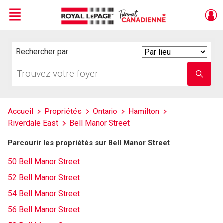
Menu
Live
En Direct
Rechercher par
Search
By
Trouvez
Entrez
votre
le
foyer
nom
de
l'école
Accueil
Propriétés
Ontario
Hamilton
Riverdale East
Bell Manor Street
Parcourir les propriétés sur Bell Manor Street
50 Bell Manor Street
52 Bell Manor Street
54 Bell Manor Street
56 Bell Manor Street