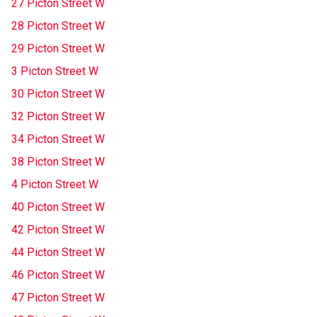
27 Picton Street W
28 Picton Street W
29 Picton Street W
3 Picton Street W
30 Picton Street W
32 Picton Street W
34 Picton Street W
38 Picton Street W
4 Picton Street W
40 Picton Street W
42 Picton Street W
44 Picton Street W
46 Picton Street W
47 Picton Street W