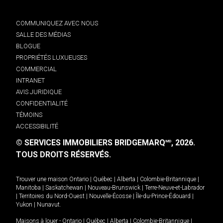
COMMUNIQUEZ AVEC NOUS
SALLE DES MÉDIAS
BLOGUE
PROPRIÉTÉS LUXUEUSES
COMMERCIAL
INTRANET
AVIS JURIDIQUE
CONFIDENTIALITÉ
TÉMOINS
ACCESSIBILITÉ
© SERVICES IMMOBILIERS BRIDGEMARQ
, 2026.
MD
TOUS DROITS RÉSERVÉS.
Trouver une maison
Ontario
|
Québec
|
Alberta
|
Colombie-Britannique
|
Manitoba
|
Saskatchewan
|
Nouveau-Brunswick
|
Terre-Neuve-et-Labrador
|
Territoires du Nord-Ouest
|
Nouvelle-Écosse
|
Île-du-Prince-Édouard
|
Yukon
|
Nunavut
.
Maisons à louer -
Ontario
|
Québec
|
Alberta
|
Colombie-Britannique
|