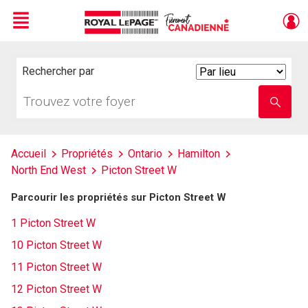
Menu
Live
En Direct
Rechercher par
Search
By
Trouvez
Entrez
votre
le
foyer
nom
de
l'école
Accueil
Propriétés
Ontario
Hamilton
North End West
Picton Street W
Parcourir les propriétés sur Picton Street W
1 Picton Street W
10 Picton Street W
11 Picton Street W
12 Picton Street W