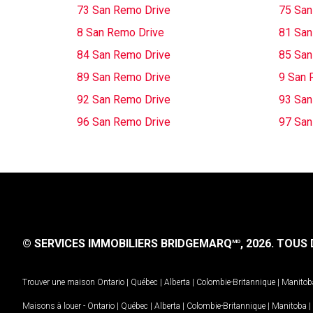
73 San Remo Drive
75 San
8 San Remo Drive
81 San
84 San Remo Drive
85 San
89 San Remo Drive
9 San 
92 San Remo Drive
93 San
96 San Remo Drive
97 San
© SERVICES IMMOBILIERS BRIDGEMARQ
, 2026.
TOUS D
MD
Trouver une maison
Ontario
|
Québec
|
Alberta
|
Colombie-Britannique
|
Manitob
Maisons à louer -
Ontario
|
Québec
|
Alberta
|
Colombie-Britannique
|
Manitoba
|