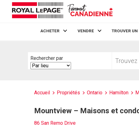
ACHETER
VENDRE
TROUVER UN
Live
En Direct
Trouvez
Rechercher par
votre
Search
foyer
By
Accueil
Propriétés
Ontario
Hamilton
M
Mountview – Maisons et condo
86 San Remo Drive