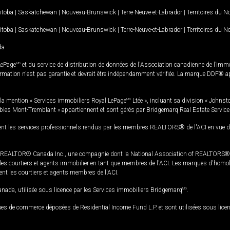
itoba
|
Saskatchewan
|
Nouveau-Brunswick
|
Terre-Neuve-et-Labrador
|
Territoires du 
itoba
|
Saskatchewan
|
Nouveau-Brunswick
|
Terre-Neuve-et-Labrador
|
Territoires du 
da
LePage
MD
et du service de distribution de données de l'Association canadienne de l’im
rmation n'est pas garantie et devrait être indépendamment vérifiée. La marque DDF® appa
la mention « Services immobiliers Royal LePage
MD
Ltée », incluant sa division « Johnst
bles Mont-Tremblant » appartiennent et sont gérés par Bridgemarq Real Estate Servic
 les services professionnels rendus par les membres REALTORS® de l'ACI en vue de l'a
TOR® Canada Inc., une compagnie dont la National Association of REALTORS® et l'
s courtiers et agents immobilier en tant que membres de l'ACI. Les marques d'homolog
ssent les courtiers et agents membres de l'ACI.
da, utilisée sous licence par les Services immobiliers Bridgemarq
MD
.
s de commerce déposées de Residential Income Fund L.P. et sont utilisées sous lice