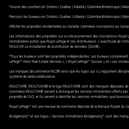
Trouver des courtiers en
Ontario
|
Québec
|
Alberta
|
Colombie-Britannique
|
Man
Parcourir les bureaux en
Ontario
|
Québec
|
Alberta
|
Colombie-Britannique
|
Man
Afficher les propriétés résidentielles au Canada
|
Dernières inscriptions au Cana
Les informations des propriétés sur ce site proviennent des inscriptions Royal 
immobilières autres que Royal LePage et ses distributeurs. L'exactitude de l'info
REALTOR.ca Installation de distribution de données (SDD®).
*Tous les bureaux sont des propriétés indépendantes. Les bureaux comprenant 
LePage
MD
West Real Estate Services », « Royal LePage
MD
Sussex », et « Les immeu
Les marques de commerce MLS® ainsi que les logos qui s'y rapportent désignent
système de vente collaborative.
REALTOR®, REALTORS® et le logo REALTOR® sont des marques déposées de REAL
commerce REALTOR® servent à distinguer les services immobiliers offerts par le
propriété de l'ACI, et ils servent à identifier les services immobiliers que fourni
Royal LePage
MD
est une marque de commerce déposée de la Banque Royale du Cana
Bridgemarq
MD
et ses logos / Services immobiliers Bridgemarq
MD
sont des marque