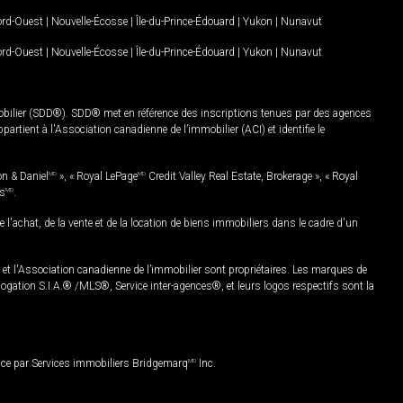
Nord-Ouest
|
Nouvelle-Écosse
|
Île-du-Prince-Édouard
|
Yukon
|
Nunavut
Nord-Ouest
|
Nouvelle-Écosse
|
Île-du-Prince-Édouard
|
Yukon
|
Nunavut
mobilier (SDD®). SDD® met en référence des inscriptions tenues par des agences
rtient à l'Association canadienne de l’immobilier (ACI) et identifie le
on & Daniel
MD
», « Royal LePage
MD
Credit Valley Real Estate, Brokerage », « Royal
es
MD
.
chat, de la vente et de la location de biens immobiliers dans le cadre d'un
Association canadienne de l’immobilier sont propriétaires. Les marques de
ation S.I.A.® /MLS®, Service inter-agences®, et leurs logos respectifs sont la
nce par Services immobiliers Bridgemarq
MD
Inc.