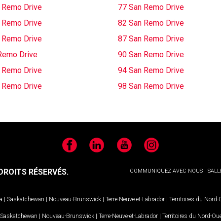
 Remo Drive
77 San Remo Drive
 Remo Drive
82 San Remo Drive
 Remo Drive
87 San Remo Drive
Remo Drive
90 San Remo Drive
 Remo Drive
94 San Remo Drive
 Remo Drive
98 San Remo Drive
Facebook
LinkedIn
YouTube
Instagram
ROITS RÉSERVÉS.
COMMUNIQUEZ AVEC NOUS
SALL
a
|
Saskatchewan
|
Nouveau-Brunswick
|
Terre-Neuve-et-Labrador
|
Territoires du Nord
Saskatchewan
|
Nouveau-Brunswick
|
Terre-Neuve-et-Labrador
|
Territoires du Nord-Ou