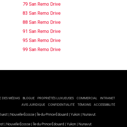
79 San Remo Drive
83 San Remo Drive
88 San Remo Drive
91 San Remo Drive
95 San Remo Drive
99 San Remo Drive
E DES MÉDIAS
BLOGUE
PROPRIÉTÉS LUXUEUSES
COMMERCIAL
INTRANET
AVIS JURIDIQUE
CONFIDENTIALITÉ
TÉMOINS
ACCESSIBILITÉ
-Ouest
|
Nouvelle-Écosse
|
Île-du-Prince-Édouard
|
Yukon
|
Nunavut
.
est
|
Nouvelle-Écosse
|
Île-du-Prince-Édouard
|
Yukon
|
Nunavut
.