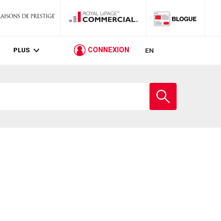
PLUS
CONNEXION
EN
Entrez
le
nom
de
l'école