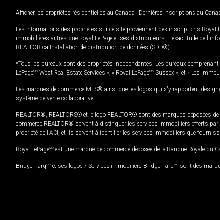
Afficher les propriétés résidentielles au Canada
|
Dernières inscriptions au Cana
Les informations des propriétés sur ce site proviennent des inscriptions Royal 
immobilières autres que Royal LePage et ses distributeurs. L'exactitude de l'info
REALTOR.ca Installation de distribution de données (SDD®).
*Tous les bureaux sont des propriétés indépendantes. Les bureaux comprenant 
LePage
MD
West Real Estate Services », « Royal LePage
MD
Sussex », et « Les immeu
Les marques de commerce MLS® ainsi que les logos qui s'y rapportent désignent
système de vente collaborative.
REALTOR®, REALTORS® et le logo REALTOR® sont des marques déposées de REAL
commerce REALTOR® servent à distinguer les services immobiliers offerts par le
propriété de l'ACI, et ils servent à identifier les services immobiliers que fourni
Royal LePage
MD
est une marque de commerce déposée de la Banque Royale du Cana
Bridgemarq
MD
et ses logos / Services immobiliers Bridgemarq
MD
sont des marque