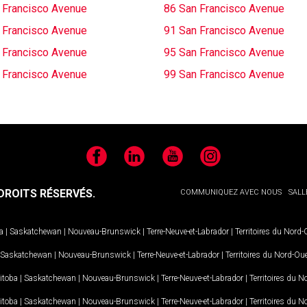
 Francisco Avenue
86 San Francisco Avenue
 Francisco Avenue
91 San Francisco Avenue
 Francisco Avenue
95 San Francisco Avenue
 Francisco Avenue
99 San Francisco Avenue
Facebook
LinkedIn
YouTube
Instagram
ROITS RÉSERVÉS.
COMMUNIQUEZ AVEC NOUS
SALL
a
|
Saskatchewan
|
Nouveau-Brunswick
|
Terre-Neuve-et-Labrador
|
Territoires du Nord
Saskatchewan
|
Nouveau-Brunswick
|
Terre-Neuve-et-Labrador
|
Territoires du Nord-Ou
itoba
|
Saskatchewan
|
Nouveau-Brunswick
|
Terre-Neuve-et-Labrador
|
Territoires du 
itoba
|
Saskatchewan
|
Nouveau-Brunswick
|
Terre-Neuve-et-Labrador
|
Territoires du 