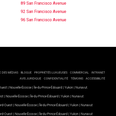
89 San Francisco Avenue
92 San Francisco Avenue
96 San Francisco Avenue
E DES MÉDIAS
BLOGUE
PROPRIÉTÉS LUXUEUSES
COMMERCIAL
INTRANET
AVIS JURIDIQUE
CONFIDENTIALITÉ
TÉMOINS
ACCESSIBILITÉ
-Ouest
|
Nouvelle-Écosse
|
Île-du-Prince-Édouard
|
Yukon
|
Nunavut
.
est
|
Nouvelle-Écosse
|
Île-du-Prince-Édouard
|
Yukon
|
Nunavut
.
Nord-Ouest
|
Nouvelle-Écosse
|
Île-du-Prince-Édouard
|
Yukon
|
Nunavut
Nord-Ouest
|
Nouvelle-Écosse
|
Île-du-Prince-Édouard
|
Yukon
|
Nunavut