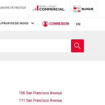
À PROPOS DE NOUS
CONNEXION
EN
Entrez
le
nom
de
l'école
106 San Francisco Avenue
111 San Francisco Avenue