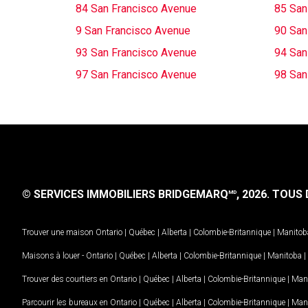
84 San Francisco Avenue
85 San
9 San Francisco Avenue
90 San
93 San Francisco Avenue
94 San
97 San Francisco Avenue
98 San
© SERVICES IMMOBILIERS BRIDGEMARQ
, 2026.
TOUS D
MD
Trouver une maison
Ontario
|
Québec
|
Alberta
|
Colombie-Britannique
|
Manitob
Maisons à louer -
Ontario
|
Québec
|
Alberta
|
Colombie-Britannique
|
Manitoba
|
Trouver des courtiers en
Ontario
|
Québec
|
Alberta
|
Colombie-Britannique
|
Man
Parcourir les bureaux en
Ontario
|
Québec
|
Alberta
|
Colombie-Britannique
|
Man