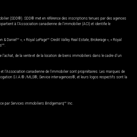
mobilier (SDD®). SDD® met en référence des inscriptions tenues par des agences
rtient à l'Association canadienne de l’immobilier (ACI) et identifie le
on & Daniel
MD
», « Royal LePage
MD
Credit Valley Real Estate, Brokerage », « Royal
es
MD
.
chat, de la vente et de la location de biens immobiliers dans le cadre d'un
Association canadienne de l’immobilier sont propriétaires. Les marques de
ation S.I.A.® /MLS®, Service inter-agences®, et leurs logos respectifs sont la
nce par Services immobiliers Bridgemarq
MD
Inc.