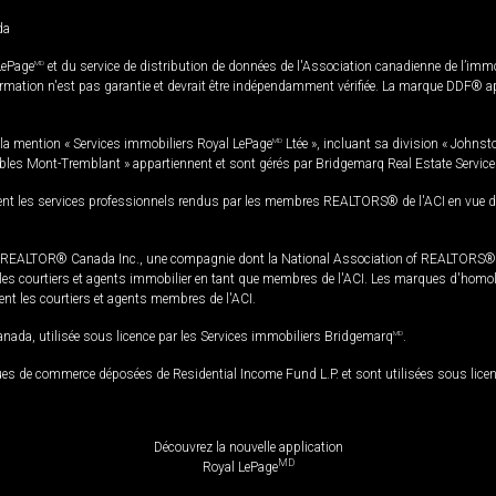
da
LePage
MD
et du service de distribution de données de l'Association canadienne de l’im
rmation n'est pas garantie et devrait être indépendamment vérifiée. La marque DDF® appa
la mention « Services immobiliers Royal LePage
MD
Ltée », incluant sa division « Johnst
bles Mont-Tremblant » appartiennent et sont gérés par Bridgemarq Real Estate Servic
 les services professionnels rendus par les membres REALTORS® de l'ACI en vue de l'a
TOR® Canada Inc., une compagnie dont la National Association of REALTORS® et l'
s courtiers et agents immobilier en tant que membres de l'ACI. Les marques d'homolog
ssent les courtiers et agents membres de l'ACI.
da, utilisée sous licence par les Services immobiliers Bridgemarq
MD
.
s de commerce déposées de Residential Income Fund L.P. et sont utilisées sous lice
Découvrez la nouvelle application
MD
Royal LePage