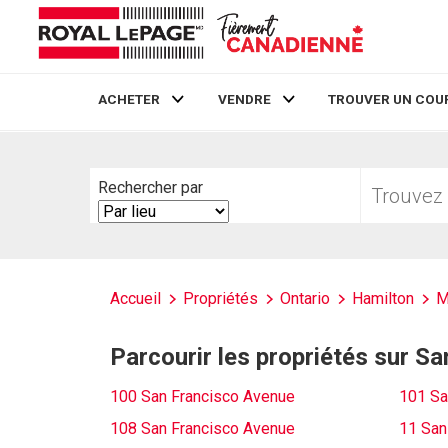
ACHETER
VENDRE
TROUVER UN COU
Live
En Direct
Trouvez
Rechercher par
votre
Search
foyer
By
Accueil
Propriétés
Ontario
Hamilton
M
Parcourir les propriétés sur S
100 San Francisco Avenue
101 Sa
108 San Francisco Avenue
11 San