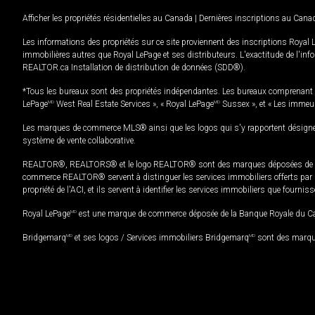
Afficher les propriétés résidentielles au Canada
|
Dernières inscriptions au Cana
Les informations des propriétés sur ce site proviennent des inscriptions Royal 
immobilières autres que Royal LePage et ses distributeurs. L'exactitude de l'info
REALTOR.ca Installation de distribution de données (SDD®).
*Tous les bureaux sont des propriétés indépendantes. Les bureaux comprenant 
LePage
MD
West Real Estate Services », « Royal LePage
MD
Sussex », et « Les immeu
Les marques de commerce MLS® ainsi que les logos qui s'y rapportent désignent
système de vente collaborative.
REALTOR®, REALTORS® et le logo REALTOR® sont des marques déposées de REAL
commerce REALTOR® servent à distinguer les services immobiliers offerts par le
propriété de l'ACI, et ils servent à identifier les services immobiliers que fourni
Royal LePage
MD
est une marque de commerce déposée de la Banque Royale du Cana
Bridgemarq
MD
et ses logos / Services immobiliers Bridgemarq
MD
sont des marque