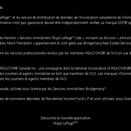
da
LePage
MD
et du service de distribution de données de l'Association canadienne de l’im
rmation n'est pas garantie et devrait être indépendamment vérifiée. La marque DDF® appa
la mention « Services immobiliers Royal LePage
MD
Ltée », incluant sa division « Johnst
bles Mont-Tremblant » appartiennent et sont gérés par Bridgemarq Real Estate Servic
 les services professionnels rendus par les membres REALTORS® de l'ACI en vue de l'a
TOR® Canada Inc., une compagnie dont la National Association of REALTORS® et l'
s courtiers et agents immobilier en tant que membres de l'ACI. Les marques d'homolog
ssent les courtiers et agents membres de l'ACI.
da, utilisée sous licence par les Services immobiliers Bridgemarq
MD
.
s de commerce déposées de Residential Income Fund L.P. et sont utilisées sous lice
Découvrez la nouvelle application
MD
Royal LePage