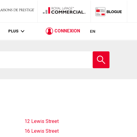
PLUS
CONNEXION
EN
Entrez
le
nom
de
l'école
12 Lewis Street
16 Lewis Street