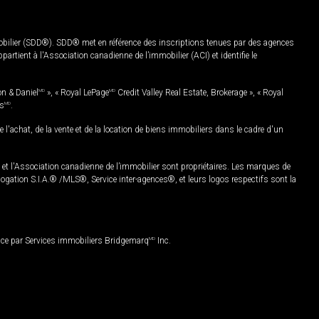
mobilier (SDD®). SDD® met en référence des inscriptions tenues par des agences
rtient à l'Association canadienne de l’immobilier (ACI) et identifie le
on & Daniel
MD
», « Royal LePage
MD
Credit Valley Real Estate, Brokerage », « Royal
es
MD
.
chat, de la vente et de la location de biens immobiliers dans le cadre d'un
Association canadienne de l’immobilier sont propriétaires. Les marques de
ation S.I.A.® /MLS®, Service inter-agences®, et leurs logos respectifs sont la
nce par Services immobiliers Bridgemarq
MD
Inc.