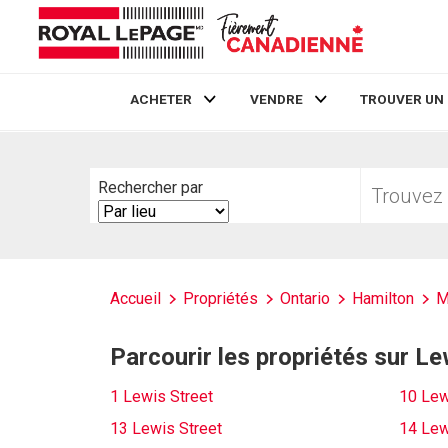
ACHETER
VENDRE
TROUVER UN
Live
En Direct
Trouvez
Rechercher par
votre
Search
foyer
By
Accueil
Propriétés
Ontario
Hamilton
M
Parcourir les propriétés sur Le
1 Lewis Street
10 Lew
13 Lewis Street
14 Lew