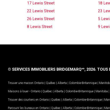
17 Lewis Street
18 Lew
22 Lewis Street
23 Lew
26 Lewis Street
5 Lewi
8 Lewis Street
9 Lewi
© SERVICES IMMOBILIERS BRIDGEMARQ
, 2026.
TOUS D
MD
Trouver une maison
Ontario
|
Québec
|
Alberta
|
Colombie-Britannique
|
Manitob
Maisons à louer -
Ontario
|
Québec
|
Alberta
|
Colombie-Britannique
|
Manitoba
|
Trouver des courtiers en
Ontario
|
Québec
|
Alberta
|
Colombie-Britannique
|
Man
Parcourir les bureaux en
Ontario
|
Québec
|
Alberta
|
Colombie-Britannique
|
Man