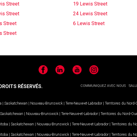
is Street
19 Lewis Street
is Street
24 Lewis Street
s Street
6 Lewis Street
s Street
Facebook
LinkedIn
YouTube
Instagram
ROITS RÉSERVÉS.
COMMUNIQUEZ AVEC NOUS
SALL
a
|
Saskatchewan
|
Nouveau-Brunswick
|
Terre-Neuve-et-Labrador
|
Territoires du Nord
Saskatchewan
|
Nouveau-Brunswick
|
Terre-Neuve-et-Labrador
|
Territoires du Nord-Ou
itoba
|
Saskatchewan
|
Nouveau-Brunswick
|
Terre-Neuve-et-Labrador
|
Territoires du 
itoba
|
Saskatchewan
|
Nouveau-Brunswick
|
Terre-Neuve-et-Labrador
|
Territoires du 