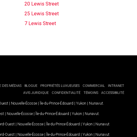
20 Lewis Street
25 Lewis Street
7 Lewis Street
E DES MÉDIAS
BLOGUE
PROPRIÉTÉS LUXUEUSES
COMMERCIAL
INTRANET
AVIS JURIDIQUE
CONFIDENTIALITÉ
TÉMOINS
ACCESSIBILITÉ
-Ouest
|
Nouvelle-Écosse
|
Île-du-Prince-Édouard
|
Yukon
|
Nunavut
.
est
|
Nouvelle-Écosse
|
Île-du-Prince-Édouard
|
Yukon
|
Nunavut
.
Nord-Ouest
|
Nouvelle-Écosse
|
Île-du-Prince-Édouard
|
Yukon
|
Nunavut
Nord-Ouest
|
Nouvelle-Écosse
|
Île-du-Prince-Édouard
|
Yukon
|
Nunavut