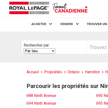
ACHETER
VENDRE
TROUVER UN
Live
En Direct
Trouvez
Rechercher par
votre
Search
foyer
By
Accueil
Propriétés
Ontario
Hamilton
H
Parcourir les propriétés sur N
688 Ninth Avenue
690 Ni
694 Ninth Avenue
695 Ni