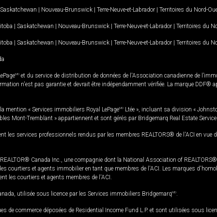
Saskatchewan
|
Nouveau-Brunswick
|
Terre-Neuve-et-Labrador
|
Territoires du Nord-Ou
itoba
|
Saskatchewan
|
Nouveau-Brunswick
|
Terre-Neuve-et-Labrador
|
Territoires du 
itoba
|
Saskatchewan
|
Nouveau-Brunswick
|
Terre-Neuve-et-Labrador
|
Territoires du 
da
LePage
MD
et du service de distribution de données de l'Association canadienne de l’im
rmation n'est pas garantie et devrait être indépendamment vérifiée. La marque DDF® appa
la mention « Services immobiliers Royal LePage
MD
Ltée », incluant sa division « Johnst
bles Mont-Tremblant » appartiennent et sont gérés par Bridgemarq Real Estate Servic
 les services professionnels rendus par les membres REALTORS® de l'ACI en vue de l'a
TOR® Canada Inc., une compagnie dont la National Association of REALTORS® et l'
s courtiers et agents immobilier en tant que membres de l'ACI. Les marques d'homolog
ssent les courtiers et agents membres de l'ACI.
da, utilisée sous licence par les Services immobiliers Bridgemarq
MD
.
s de commerce déposées de Residential Income Fund L.P. et sont utilisées sous lice