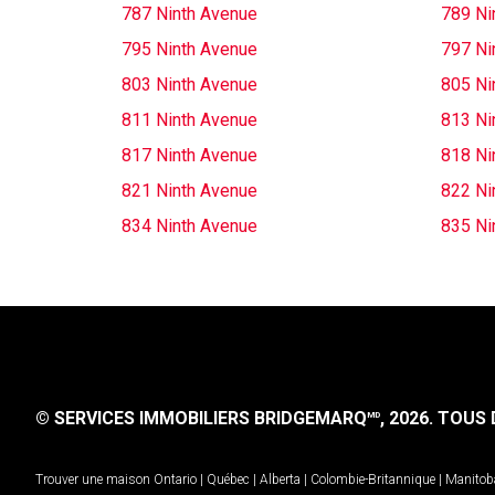
787 Ninth Avenue
789 Ni
795 Ninth Avenue
797 Ni
803 Ninth Avenue
805 Ni
811 Ninth Avenue
813 Ni
817 Ninth Avenue
818 Ni
821 Ninth Avenue
822 Ni
834 Ninth Avenue
835 Ni
© SERVICES IMMOBILIERS BRIDGEMARQ
, 2026.
TOUS D
MD
Trouver une maison
Ontario
|
Québec
|
Alberta
|
Colombie-Britannique
|
Manitob