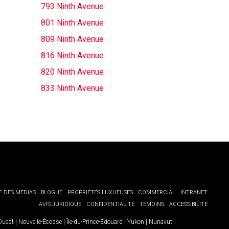
793 Ninth Avenue
801 Ninth Avenue
809 Ninth Avenue
816 Ninth Avenue
820 Ninth Avenue
833 Ninth Avenue
E DES MÉDIAS
BLOGUE
PROPRIÉTÉS LUXUEUSES
COMMERCIAL
INTRANET
AVIS JURIDIQUE
CONFIDENTIALITÉ
TÉMOINS
ACCESSIBILITÉ
-Ouest
|
Nouvelle-Écosse
|
Île-du-Prince-Édouard
|
Yukon
|
Nunavut
.