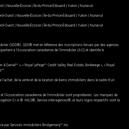
est
|
Nouvelle-Écosse
|
Île-du-Prince-Édouard
|
Yukon
|
Nunavut
.
Nord-Ouest
|
Nouvelle-Écosse
|
Île-du-Prince-Édouard
|
Yukon
|
Nunavut
Nord-Ouest
|
Nouvelle-Écosse
|
Île-du-Prince-Édouard
|
Yukon
|
Nunavut
mobilier (SDD®). SDD® met en référence des inscriptions tenues par des agences
rtient à l'Association canadienne de l’immobilier (ACI) et identifie le
on & Daniel
MD
», « Royal LePage
MD
Credit Valley Real Estate, Brokerage », « Royal
es
MD
.
chat, de la vente et de la location de biens immobiliers dans le cadre d'un
Association canadienne de l’immobilier sont propriétaires. Les marques de
ation S.I.A.® /MLS®, Service inter-agences®, et leurs logos respectifs sont la
nce par Services immobiliers Bridgemarq
MD
Inc.