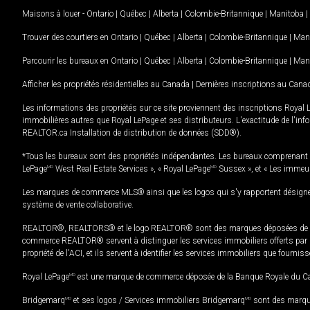
Maisons à louer -
Ontario
|
Québec
|
Alberta
|
Colombie-Britannique
|
Manitoba
|
Trouver des courtiers en
Ontario
|
Québec
|
Alberta
|
Colombie-Britannique
|
Man
Parcourir les bureaux en
Ontario
|
Québec
|
Alberta
|
Colombie-Britannique
|
Man
Afficher les propriétés résidentielles au Canada
|
Dernières inscriptions au Cana
Les informations des propriétés sur ce site proviennent des inscriptions Royal 
immobilières autres que Royal LePage et ses distributeurs. L'exactitude de l'info
REALTOR.ca Installation de distribution de données (SDD®).
*Tous les bureaux sont des propriétés indépendantes. Les bureaux comprenant 
LePage
MD
West Real Estate Services », « Royal LePage
MD
Sussex », et « Les immeu
Les marques de commerce MLS® ainsi que les logos qui s'y rapportent désignent
système de vente collaborative.
REALTOR®, REALTORS® et le logo REALTOR® sont des marques déposées de REAL
commerce REALTOR® servent à distinguer les services immobiliers offerts par le
propriété de l'ACI, et ils servent à identifier les services immobiliers que fourni
Royal LePage
MD
est une marque de commerce déposée de la Banque Royale du Cana
Bridgemarq
MD
et ses logos / Services immobiliers Bridgemarq
MD
sont des marque