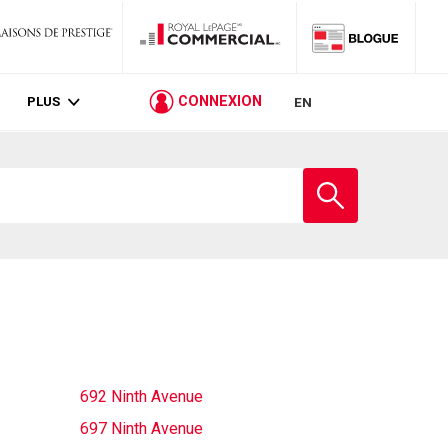
PLUS
CONNEXION
EN
Entrez
le
nom
de
l'école
692 Ninth Avenue
697 Ninth Avenue