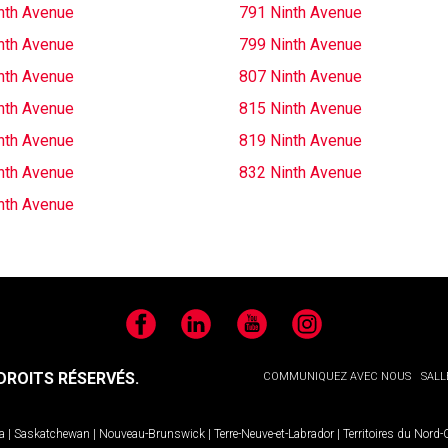
nth Avenue
791 Ninth Avenue
nth Avenue
799 Ninth Avenue
nth Avenue
807 Ninth Avenue
nth Avenue
815 Ninth Avenue
nth Avenue
819 Ninth Avenue
nth Avenue
832 Ninth Avenue
nth Avenue
Facebook
LinkedIn
YouTube
Instagram
ROITS RÉSERVÉS.
COMMUNIQUEZ AVEC NOUS
SALL
a
|
Saskatchewan
|
Nouveau-Brunswick
|
Terre-Neuve-et-Labrador
|
Territoires du Nord