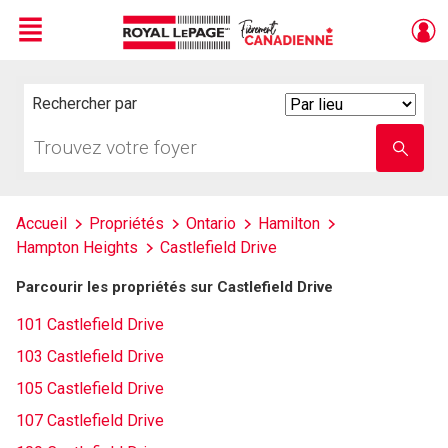
Menu
Live
En Direct
Rechercher par
Search
By
Trouvez
Entrez
votre
le
foyer
nom
de
l'école
Accueil
Propriétés
Ontario
Hamilton
Hampton Heights
Castlefield Drive
Parcourir les propriétés sur Castlefield Drive
101 Castlefield Drive
103 Castlefield Drive
105 Castlefield Drive
107 Castlefield Drive