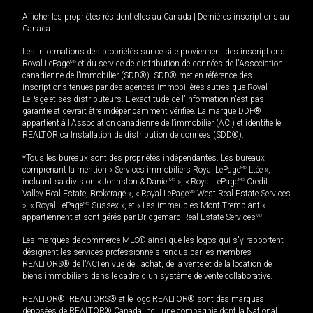
Afficher les propriétés résidentielles au Canada
|
Dernières inscriptions au
Canada
Les informations des propriétés sur ce site proviennent des inscriptions
Royal LePage
MD
et du service de distribution de données de l'Association
canadienne de l’immobilier (SDD®). SDD® met en référence des
inscriptions tenues par des agences immobilières autres que Royal
LePage et ses distributeurs. L'exactitude de l'information n'est pas
garantie et devrait être indépendamment vérifiée. La marque DDF®
appartient à l'Association canadienne de l’immobilier (ACI) et identifie le
REALTOR.ca Installation de distribution de données (SDD®).
*Tous les bureaux sont des propriétés indépendantes. Les bureaux
comprenant la mention « Services immobiliers Royal LePage
MD
Ltée »,
incluant sa division « Johnston & Daniel
MD
», « Royal LePage
MD
Credit
Valley Real Estate, Brokerage », « Royal LePage
MD
West Real Estate Services
», « Royal LePage
MD
Sussex », et « Les immeubles Mont-Tremblant »
appartiennent et sont gérés par Bridgemarq Real Estate Services
MD
.
Les marques de commerce MLS® ainsi que les logos qui s'y rapportent
désignent les services professionnels rendus par les membres
REALTORS® de l'ACI en vue de l'achat, de la vente et de la location de
biens immobiliers dans le cadre d'un système de vente collaborative.
REALTOR®, REALTORS® et le logo REALTOR® sont des marques
déposées de REALTOR® Canada Inc., une compagnie dont la National