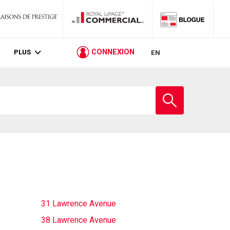
PLUS
CONNEXION
EN
Entrez
le
nom
de
l'école
31 Lawrence Avenue
38 Lawrence Avenue