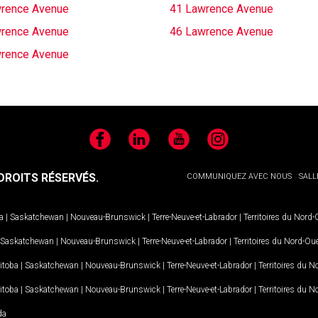
rence Avenue
41 Lawrence Avenue
rence Avenue
46 Lawrence Avenue
rence Avenue
Facebook
LinkedIn
YouTube
Instagram
ROITS RÉSERVÉS.
COMMUNIQUEZ AVEC NOUS
SALL
a
|
Saskatchewan
|
Nouveau-Brunswick
|
Terre-Neuve-et-Labrador
|
Territoires du Nord
Saskatchewan
|
Nouveau-Brunswick
|
Terre-Neuve-et-Labrador
|
Territoires du Nord-Ou
itoba
|
Saskatchewan
|
Nouveau-Brunswick
|
Terre-Neuve-et-Labrador
|
Territoires du 
itoba
|
Saskatchewan
|
Nouveau-Brunswick
|
Terre-Neuve-et-Labrador
|
Territoires du 
da