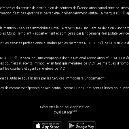
LePage
MD
et du service de distribution de données de l'Association canadienne de l’im
rmation n'est pas garantie et devrait être indépendamment vérifiée. La marque DDF® appa
la mention « Services immobiliers Royal LePage
MD
Ltée », incluant sa division « Johnst
bles Mont-Tremblant » appartiennent et sont gérés par Bridgemarq Real Estate Servic
 les services professionnels rendus par les membres REALTORS® de l'ACI en vue de l'a
TOR® Canada Inc., une compagnie dont la National Association of REALTORS® et l'
s courtiers et agents immobilier en tant que membres de l'ACI. Les marques d'homolog
ssent les courtiers et agents membres de l'ACI.
da, utilisée sous licence par les Services immobiliers Bridgemarq
MD
.
s de commerce déposées de Residential Income Fund L.P. et sont utilisées sous lice
Découvrez la nouvelle application
MD
Royal LePage