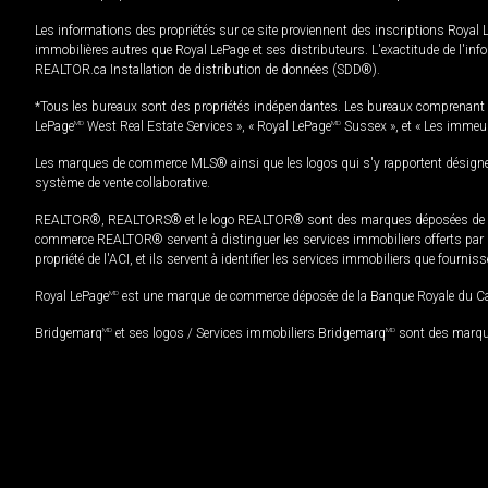
Les informations des propriétés sur ce site proviennent des inscriptions Royal 
immobilières autres que Royal LePage et ses distributeurs. L'exactitude de l'info
REALTOR.ca Installation de distribution de données (SDD®).
*Tous les bureaux sont des propriétés indépendantes. Les bureaux comprenant 
LePage
MD
West Real Estate Services », « Royal LePage
MD
Sussex », et « Les immeu
Les marques de commerce MLS® ainsi que les logos qui s'y rapportent désignent
système de vente collaborative.
REALTOR®, REALTORS® et le logo REALTOR® sont des marques déposées de REAL
commerce REALTOR® servent à distinguer les services immobiliers offerts par le
propriété de l'ACI, et ils servent à identifier les services immobiliers que fourni
Royal LePage
MD
est une marque de commerce déposée de la Banque Royale du Cana
Bridgemarq
MD
et ses logos / Services immobiliers Bridgemarq
MD
sont des marque