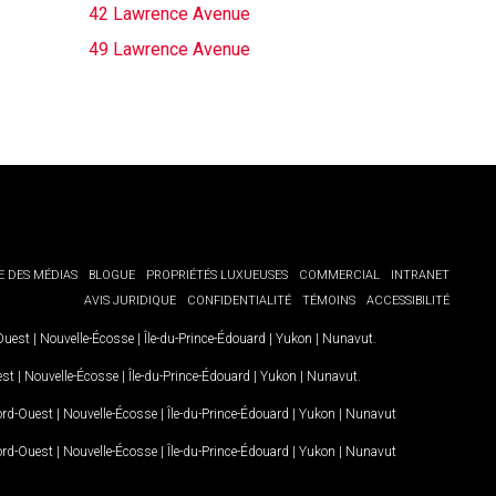
42 Lawrence Avenue
49 Lawrence Avenue
E DES MÉDIAS
BLOGUE
PROPRIÉTÉS LUXUEUSES
COMMERCIAL
INTRANET
AVIS JURIDIQUE
CONFIDENTIALITÉ
TÉMOINS
ACCESSIBILITÉ
-Ouest
|
Nouvelle-Écosse
|
Île-du-Prince-Édouard
|
Yukon
|
Nunavut
.
est
|
Nouvelle-Écosse
|
Île-du-Prince-Édouard
|
Yukon
|
Nunavut
.
Nord-Ouest
|
Nouvelle-Écosse
|
Île-du-Prince-Édouard
|
Yukon
|
Nunavut
Nord-Ouest
|
Nouvelle-Écosse
|
Île-du-Prince-Édouard
|
Yukon
|
Nunavut