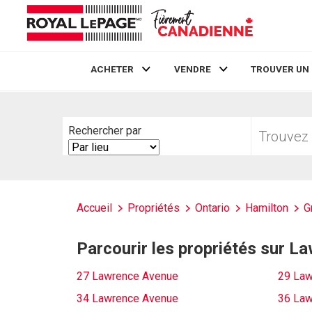
ACHETER
VENDRE
TROUVER UN
Live
En Direct
Trouvez
Rechercher par
votre
Search
foyer
By
Accueil
Propriétés
Ontario
Hamilton
G
Parcourir les propriétés sur 
27 Lawrence Avenue
29 Law
34 Lawrence Avenue
36 Law