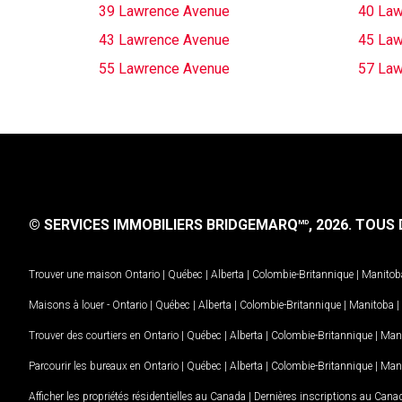
39 Lawrence Avenue
40 Law
43 Lawrence Avenue
45 Law
55 Lawrence Avenue
57 Law
© SERVICES IMMOBILIERS BRIDGEMARQ
, 2026.
TOUS D
MD
Trouver une maison
Ontario
|
Québec
|
Alberta
|
Colombie-Britannique
|
Manitob
Maisons à louer -
Ontario
|
Québec
|
Alberta
|
Colombie-Britannique
|
Manitoba
|
Trouver des courtiers en
Ontario
|
Québec
|
Alberta
|
Colombie-Britannique
|
Man
Parcourir les bureaux en
Ontario
|
Québec
|
Alberta
|
Colombie-Britannique
|
Man
Afficher les propriétés résidentielles au Canada
|
Dernières inscriptions au Cana