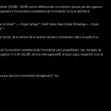
mobilier (SDD®). SDD® met en référence des inscriptions tenues par des agences
rtient à l'Association canadienne de l’immobilier (ACI) et identifie le
on & Daniel
MD
», « Royal LePage
MD
Credit Valley Real Estate, Brokerage », « Royal
es
MD
.
chat, de la vente et de la location de biens immobiliers dans le cadre d'un
Association canadienne de l’immobilier sont propriétaires. Les marques de
ation S.I.A.® /MLS®, Service inter-agences®, et leurs logos respectifs sont la
nce par Services immobiliers Bridgemarq
MD
Inc.