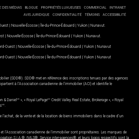
E DES MÉDIAS
BLOGUE
PROPRIÉTÉS LUXUEUSES
COMMERCIAL
INTRANET
AVIS JURIDIQUE
CONFIDENTIALITÉ
TÉMOINS
ACCESSIBILITÉ
-Ouest
|
Nouvelle-Écosse
|
Île-du-Prince-Édouard
|
Yukon
|
Nunavut
.
est
|
Nouvelle-Écosse
|
Île-du-Prince-Édouard
|
Yukon
|
Nunavut
.
Nord-Ouest
|
Nouvelle-Écosse
|
Île-du-Prince-Édouard
|
Yukon
|
Nunavut
Nord-Ouest
|
Nouvelle-Écosse
|
Île-du-Prince-Édouard
|
Yukon
|
Nunavut
mobilier (SDD®). SDD® met en référence des inscriptions tenues par des agences
rtient à l'Association canadienne de l’immobilier (ACI) et identifie le
on & Daniel
MD
», « Royal LePage
MD
Credit Valley Real Estate, Brokerage », « Royal
es
MD
.
chat, de la vente et de la location de biens immobiliers dans le cadre d'un
Association canadienne de l’immobilier sont propriétaires. Les marques de
ation S.I.A.® /MLS®, Service inter-agences®, et leurs logos respectifs sont la