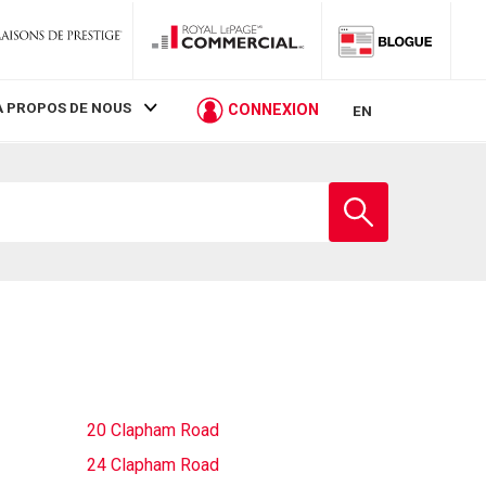
À PROPOS DE NOUS
CONNEXION
EN
Entrez
le
nom
de
l'école
20 Clapham Road
24 Clapham Road