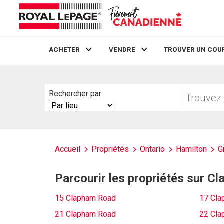
ACHETER
VENDRE
TROUVER UN COU
Live
En Direct
Trouvez
Rechercher par
votre
Search
foyer
By
Accueil
Propriétés
Ontario
Hamilton
G
Parcourir les propriétés sur 
15 Clapham Road
17 Cla
21 Clapham Road
22 Cla