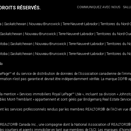
ROITS RÉSERVÉS.
COMMUNIQUEZ AVEC NOUS
SALL
a
|
Saskatchewan
|
Nouveau-Brunswick
|
Terre-Neuve-et-Labrador
|
Territoires du Nord
Saskatchewan
|
Nouveau-Brunswick
|
Terre-Neuve-et-Labrador
|
Territoires du Nord-Ou
itoba
|
Saskatchewan
|
Nouveau-Brunswick
|
Terre-Neuve-et-Labrador
|
Territoires du 
itoba
|
Saskatchewan
|
Nouveau-Brunswick
|
Terre-Neuve-et-Labrador
|
Territoires du 
da
LePage
MD
et du service de distribution de données de l'Association canadienne de l’im
rmation n'est pas garantie et devrait être indépendamment vérifiée. La marque DDF® appa
la mention « Services immobiliers Royal LePage
MD
Ltée », incluant sa division « Johnst
bles Mont-Tremblant » appartiennent et sont gérés par Bridgemarq Real Estate Servic
 les services professionnels rendus par les membres REALTORS® de l'ACI en vue de l'a
TOR® Canada Inc., une compagnie dont la National Association of REALTORS® et l'
s courtiers et agents immobilier en tant que membres de l'ACI. Les marques d'homolog