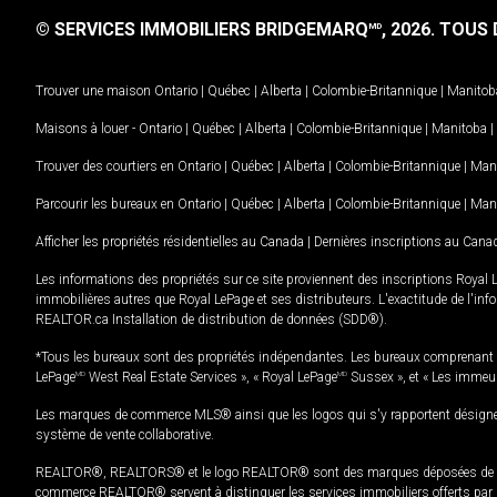
© SERVICES IMMOBILIERS BRIDGEMARQ
, 2026.
TOUS D
MD
Trouver une maison
Ontario
|
Québec
|
Alberta
|
Colombie-Britannique
|
Manitob
Maisons à louer -
Ontario
|
Québec
|
Alberta
|
Colombie-Britannique
|
Manitoba
|
Trouver des courtiers en
Ontario
|
Québec
|
Alberta
|
Colombie-Britannique
|
Man
Parcourir les bureaux en
Ontario
|
Québec
|
Alberta
|
Colombie-Britannique
|
Man
Afficher les propriétés résidentielles au Canada
|
Dernières inscriptions au Cana
Les informations des propriétés sur ce site proviennent des inscriptions Royal 
immobilières autres que Royal LePage et ses distributeurs. L'exactitude de l'info
REALTOR.ca Installation de distribution de données (SDD®).
*Tous les bureaux sont des propriétés indépendantes. Les bureaux comprenant 
LePage
MD
West Real Estate Services », « Royal LePage
MD
Sussex », et « Les immeu
Les marques de commerce MLS® ainsi que les logos qui s'y rapportent désignent
système de vente collaborative.
REALTOR®, REALTORS® et le logo REALTOR® sont des marques déposées de REAL
commerce REALTOR® servent à distinguer les services immobiliers offerts par le