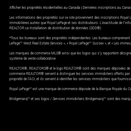
Afficher les propriétés résidentielles au Canada
|
Dernières inscriptions au Cana
Les informations des propriétés sur ce site proviennent des inscriptions Royal 
immobilières autres que Royal LePage et ses distributeurs. L'exactitude de l'info
REALTOR.ca Installation de distribution de données (SDD®).
*Tous les bureaux sont des propriétés indépendantes. Les bureaux comprenant 
LePage
MD
West Real Estate Services », « Royal LePage
MD
Sussex », et « Les immeu
Les marques de commerce MLS® ainsi que les logos qui s'y rapportent désignent
système de vente collaborative.
REALTOR®, REALTORS® et le logo REALTOR® sont des marques déposées de REAL
commerce REALTOR® servent à distinguer les services immobiliers offerts par le
propriété de l'ACI, et ils servent à identifier les services immobiliers que fourni
Royal LePage
MD
est une marque de commerce déposée de la Banque Royale du Cana
Bridgemarq
MD
et ses logos / Services immobiliers Bridgemarq
MD
sont des marque