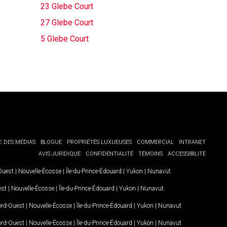
23 Glebe Court
27 Glebe Court
5 Glebe Court
E DES MÉDIAS
BLOGUE
PROPRIÉTÉS LUXUEUSES
COMMERCIAL
INTRANET
AVIS JURIDIQUE
CONFIDENTIALITÉ
TÉMOINS
ACCESSIBILITÉ
-Ouest
|
Nouvelle-Écosse
|
Île-du-Prince-Édouard
|
Yukon
|
Nunavut
.
est
|
Nouvelle-Écosse
|
Île-du-Prince-Édouard
|
Yukon
|
Nunavut
.
Nord-Ouest
|
Nouvelle-Écosse
|
Île-du-Prince-Édouard
|
Yukon
|
Nunavut
Nord-Ouest
|
Nouvelle-Écosse
|
Île-du-Prince-Édouard
|
Yukon
|
Nunavut