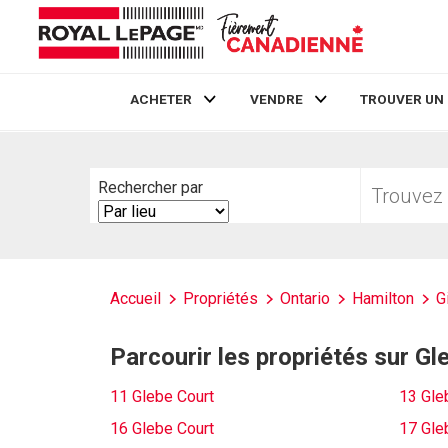
ACHETER
VENDRE
TROUVER UN
Live
En Direct
Trouvez
Rechercher par
votre
Search
foyer
By
Accueil
Propriétés
Ontario
Hamilton
G
Parcourir les propriétés sur Gl
11 Glebe Court
13 Gle
16 Glebe Court
17 Gle