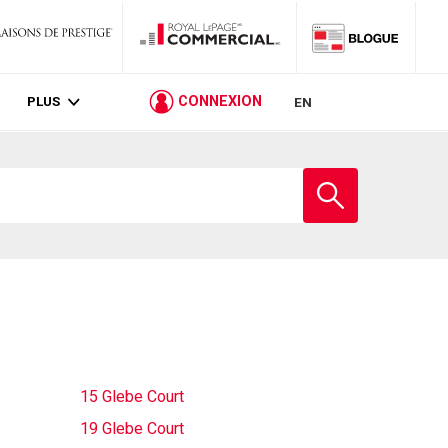
PLUS
CONNEXION
EN
Entrez
le
nom
de
l'école
15 Glebe Court
19 Glebe Court