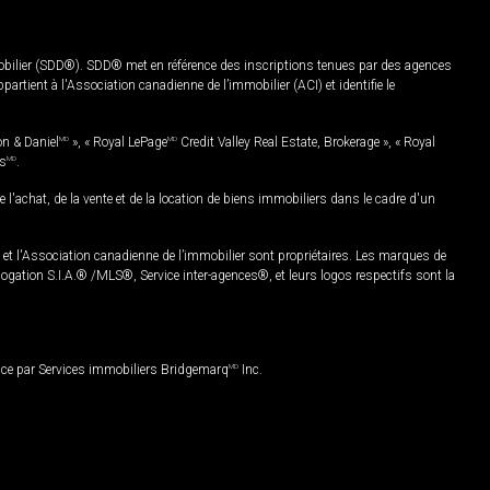
mobilier (SDD®). SDD® met en référence des inscriptions tenues par des agences
rtient à l'Association canadienne de l’immobilier (ACI) et identifie le
on & Daniel
MD
», « Royal LePage
MD
Credit Valley Real Estate, Brokerage », « Royal
es
MD
.
chat, de la vente et de la location de biens immobiliers dans le cadre d'un
Association canadienne de l’immobilier sont propriétaires. Les marques de
ation S.I.A.® /MLS®, Service inter-agences®, et leurs logos respectifs sont la
nce par Services immobiliers Bridgemarq
MD
Inc.