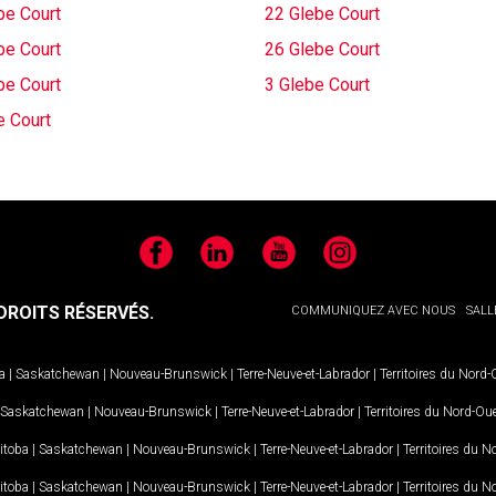
be Court
22 Glebe Court
be Court
26 Glebe Court
be Court
3 Glebe Court
e Court
Facebook
LinkedIn
YouTube
Instagram
ROITS RÉSERVÉS.
COMMUNIQUEZ AVEC NOUS
SALL
a
|
Saskatchewan
|
Nouveau-Brunswick
|
Terre-Neuve-et-Labrador
|
Territoires du Nord
Saskatchewan
|
Nouveau-Brunswick
|
Terre-Neuve-et-Labrador
|
Territoires du Nord-Ou
itoba
|
Saskatchewan
|
Nouveau-Brunswick
|
Terre-Neuve-et-Labrador
|
Territoires du 
itoba
|
Saskatchewan
|
Nouveau-Brunswick
|
Terre-Neuve-et-Labrador
|
Territoires du 