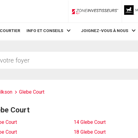
ZoneInvestisseurs RLP
 COURTIER
INFO ET CONSEILS
JOIGNEZ-VOUS À NOUS
ilkson
Glebe Court
ebe Court
be Court
14 Glebe Court
be Court
18 Glebe Court