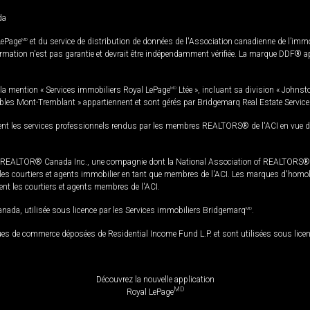
da
LePage
MD
et du service de distribution de données de l'Association canadienne de l’im
rmation n'est pas garantie et devrait être indépendamment vérifiée. La marque DDF® appa
la mention « Services immobiliers Royal LePage
MD
Ltée », incluant sa division « Johnst
bles Mont-Tremblant » appartiennent et sont gérés par Bridgemarq Real Estate Servic
 les services professionnels rendus par les membres REALTORS® de l'ACI en vue de l'a
TOR® Canada Inc., une compagnie dont la National Association of REALTORS® et l'
s courtiers et agents immobilier en tant que membres de l'ACI. Les marques d'homolog
ssent les courtiers et agents membres de l'ACI.
da, utilisée sous licence par les Services immobiliers Bridgemarq
MD
.
s de commerce déposées de Residential Income Fund L.P. et sont utilisées sous lice
Découvrez la nouvelle application
MD
Royal LePage