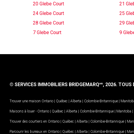
20 Glebe Court
21 Gle
24 Glebe Court
25 Gle
28 Glebe Court
29 Gle
7 Glebe Court
9 Gleb
© SERVICES IMMOBILIERS BRIDGEMARQ
, 2026.
TOUS D
MD
Trouver une maison
Ontario
|
Québec
|
Alberta
|
Colombie-Britannique
|
Manitob
Maisons à louer -
Ontario
|
Québec
|
Alberta
|
Colombie-Britannique
|
Manitoba
|
Trouver des courtiers en
Ontario
|
Québec
|
Alberta
|
Colombie-Britannique
|
Man
Parcourir les bureaux en
Ontario
|
Québec
|
Alberta
|
Colombie-Britannique
|
Man