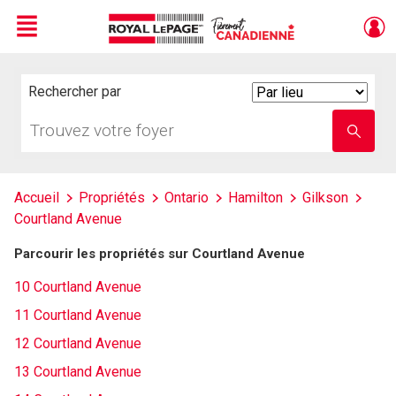
Menu
Live
En Direct
Rechercher par
Search
By
Trouvez
Entrez
votre
le
foyer
nom
de
l'école
Accueil
Propriétés
Ontario
Hamilton
Gilkson
Courtland Avenue
Parcourir les propriétés sur Courtland Avenue
10 Courtland Avenue
11 Courtland Avenue
12 Courtland Avenue
13 Courtland Avenue