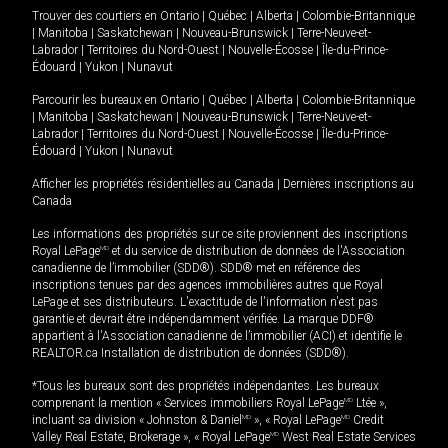
Trouver des courtiers en
Ontario
|
Québec
|
Alberta
|
Colombie-Britannique
|
Manitoba
|
Saskatchewan
|
Nouveau-Brunswick
|
Terre-Neuve-et-
Labrador
|
Territoires du Nord-Ouest
|
Nouvelle-Écosse
|
Île-du-Prince-
Édouard
|
Yukon
|
Nunavut
Parcourir les bureaux en
Ontario
|
Québec
|
Alberta
|
Colombie-Britannique
|
Manitoba
|
Saskatchewan
|
Nouveau-Brunswick
|
Terre-Neuve-et-
Labrador
|
Territoires du Nord-Ouest
|
Nouvelle-Écosse
|
Île-du-Prince-
Édouard
|
Yukon
|
Nunavut
Afficher les propriétés résidentielles au Canada
|
Dernières inscriptions au
Canada
Les informations des propriétés sur ce site proviennent des inscriptions
Royal LePage
MD
et du service de distribution de données de l'Association
canadienne de l’immobilier (SDD®). SDD® met en référence des
inscriptions tenues par des agences immobilières autres que Royal
LePage et ses distributeurs. L'exactitude de l'information n'est pas
garantie et devrait être indépendamment vérifiée. La marque DDF®
appartient à l'Association canadienne de l’immobilier (ACI) et identifie le
REALTOR.ca Installation de distribution de données (SDD®).
*Tous les bureaux sont des propriétés indépendantes. Les bureaux
comprenant la mention « Services immobiliers Royal LePage
MD
Ltée »,
incluant sa division « Johnston & Daniel
MD
», « Royal LePage
MD
Credit
Valley Real Estate, Brokerage », « Royal LePage
MD
West Real Estate Services