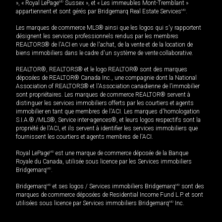
», « Royal LePage
MD
Sussex », et « Les immeubles Mont-Tremblant »
appartiennent et sont gérés par Bridgemarq Real Estate Services
MD
.
Les marques de commerce MLS® ainsi que les logos qui s'y rapportent
désignent les services professionnels rendus par les membres
REALTORS® de l'ACI en vue de l'achat, de la vente et de la location de
biens immobiliers dans le cadre d'un système de vente collaborative.
REALTOR®, REALTORS® et le logo REALTOR® sont des marques
déposées de REALTOR® Canada Inc., une compagnie dont la National
Association of REALTORS® et l'Association canadienne de l’immobilier
sont propriétaires. Les marques de commerce REALTOR® servent à
distinguer les services immobiliers offerts par les courtiers et agents
immobilier en tant que membres de l'ACI. Les marques d'homologation
S.I.A.® /MLS®, Service inter-agences®, et leurs logos respectifs sont la
propriété de l'ACI, et ils servent à identifier les services immobiliers que
fournissent les courtiers et agents membres de l'ACI.
Royal LePage
MD
est une marque de commerce déposée de la Banque
Royale du Canada, utilisée sous licence par les Services immobiliers
Bridgemarq
MD
.
Bridgemarq
MD
et ses logos / Services immobiliers Bridgemarq
MD
sont des
marques de commerce déposées de Residential Income Fund L.P. et sont
utilisées sous licence par Services immobiliers Bridgemarq
MD
Inc.