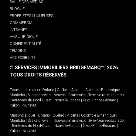
SALLE DES MÉDIAS
BLOGUE
PROPRIÉTÉS LUXUEUSES
COMMERCIAL
INTRANET
AVIS JURIDIQUE
CONFIDENTIALITÉ
TÉMOINS
ACCESSIBILITÉ
© SERVICES IMMOBILIERS BRIDGEMARQ
, 2026.
MD
TOUS DROITS RÉSERVÉS.
Trouver une maison
Ontario
|
Québec
|
Alberta
|
Colombie-Britannique
|
Manitoba
|
Saskatchewan
|
Nouveau-Brunswick
|
Terre-Neuve-et-Labrador
|
Territoires du Nord-Ouest
|
Nouvelle-Écosse
|
Île-du-Prince-Édouard
|
Yukon
|
Nunavut
.
Maisons à louer -
Ontario
|
Québec
|
Alberta
|
Colombie-Britannique
|
Manitoba
|
Saskatchewan
|
Nouveau-Brunswick
|
Terre-Neuve-et-Labrador
|
Territoires du Nord-Ouest
|
Nouvelle-Écosse
|
Île-du-Prince-Édouard
|
Yukon
|
Nunavut
.