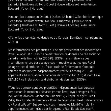
|
Manitoba
|
Saskatchewan
|
Nouveau-Brunswick
|
Terre-Neuve-et-
Labrador
|
Territoires du Nord-Ouest
|
Nouvelle-Écosse
|
Île-du-Prince-
Édouard
|
Yukon
|
Nunavut
Parcourir les bureaux en
Ontario
|
Québec
|
Alberta
|
Colombie-Britannique
|
Manitoba
|
Saskatchewan
|
Nouveau-Brunswick
|
Terre-Neuve-et-
Labrador
|
Territoires du Nord-Ouest
|
Nouvelle-Écosse
|
Île-du-Prince-
Édouard
|
Yukon
|
Nunavut
Afficher les propriétés résidentielles au Canada
|
Dernières inscriptions au
Canada
Les informations des propriétés sur ce site proviennent des inscriptions
Royal LePage
MD
et du service de distribution de données de l'Association
canadienne de l’immobilier (SDD®). SDD® met en référence des
inscriptions tenues par des agences immobilières autres que Royal
LePage et ses distributeurs. L'exactitude de l'information n'est pas
garantie et devrait être indépendamment vérifiée. La marque DDF®
appartient à l'Association canadienne de l’immobilier (ACI) et identifie le
REALTOR.ca Installation de distribution de données (SDD®).
*Tous les bureaux sont des propriétés indépendantes. Les bureaux
comprenant la mention « Services immobiliers Royal LePage
MD
Ltée »,
incluant sa division « Johnston & Daniel
MD
», « Royal LePage
MD
Credit
Valley Real Estate, Brokerage », « Royal LePage
MD
West Real Estate Services
», « Royal LePage
MD
Sussex », et « Les immeubles Mont-Tremblant »
appartiennent et sont gérés par Bridgemarq Real Estate Services
MD
.