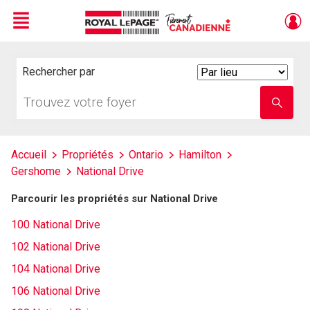
Menu
Live
En Direct
Rechercher par
Search
By
Trouvez
Entrez
votre
le
foyer
nom
de
l'école
Accueil
Propriétés
Ontario
Hamilton
Gershome
National Drive
Parcourir les propriétés sur National Drive
100 National Drive
102 National Drive
104 National Drive
106 National Drive