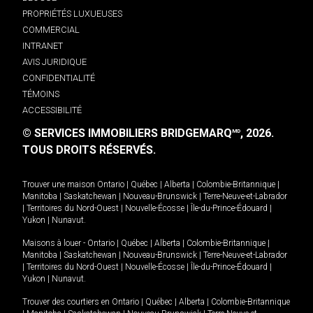
PROPRIÉTÉS LUXUEUSES
COMMERCIAL
INTRANET
AVIS JURIDIQUE
CONFIDENTIALITÉ
TÉMOINS
ACCESSIBILITÉ
© SERVICES IMMOBILIERS BRIDGEMARQ
, 2026.
MD
TOUS DROITS RÉSERVÉS.
Trouver une maison
Ontario
|
Québec
|
Alberta
|
Colombie-Britannique
|
Manitoba
|
Saskatchewan
|
Nouveau-Brunswick
|
Terre-Neuve-et-Labrador
|
Territoires du Nord-Ouest
|
Nouvelle-Écosse
|
Île-du-Prince-Édouard
|
Yukon
|
Nunavut
.
Maisons à louer -
Ontario
|
Québec
|
Alberta
|
Colombie-Britannique
|
Manitoba
|
Saskatchewan
|
Nouveau-Brunswick
|
Terre-Neuve-et-Labrador
|
Territoires du Nord-Ouest
|
Nouvelle-Écosse
|
Île-du-Prince-Édouard
|
Yukon
|
Nunavut
.
Trouver des courtiers en
Ontario
|
Québec
|
Alberta
|
Colombie-Britannique