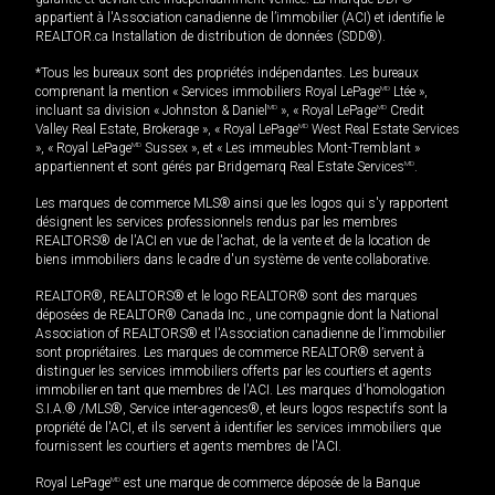
appartient à l'Association canadienne de l’immobilier (ACI) et identifie le
REALTOR.ca Installation de distribution de données (SDD®).
*Tous les bureaux sont des propriétés indépendantes. Les bureaux
comprenant la mention « Services immobiliers Royal LePage
MD
Ltée »,
incluant sa division « Johnston & Daniel
MD
», « Royal LePage
MD
Credit
Valley Real Estate, Brokerage », « Royal LePage
MD
West Real Estate Services
», « Royal LePage
MD
Sussex », et « Les immeubles Mont-Tremblant »
appartiennent et sont gérés par Bridgemarq Real Estate Services
MD
.
Les marques de commerce MLS® ainsi que les logos qui s'y rapportent
désignent les services professionnels rendus par les membres
REALTORS® de l'ACI en vue de l'achat, de la vente et de la location de
biens immobiliers dans le cadre d'un système de vente collaborative.
REALTOR®, REALTORS® et le logo REALTOR® sont des marques
déposées de REALTOR® Canada Inc., une compagnie dont la National
Association of REALTORS® et l'Association canadienne de l’immobilier
sont propriétaires. Les marques de commerce REALTOR® servent à
distinguer les services immobiliers offerts par les courtiers et agents
immobilier en tant que membres de l'ACI. Les marques d'homologation
S.I.A.® /MLS®, Service inter-agences®, et leurs logos respectifs sont la
propriété de l'ACI, et ils servent à identifier les services immobiliers que
fournissent les courtiers et agents membres de l'ACI.
Royal LePage
MD
est une marque de commerce déposée de la Banque