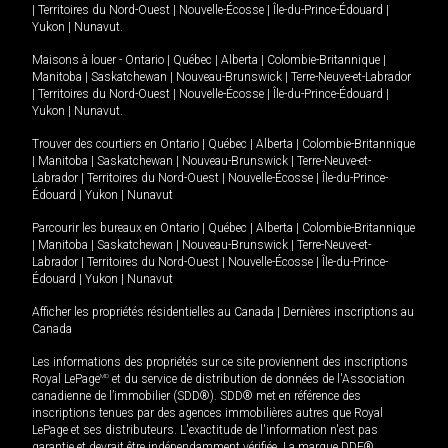
|
Territoires du Nord-Ouest
|
Nouvelle-Écosse
|
Île-du-Prince-Édouard
|
Yukon
|
Nunavut
.
Maisons à louer -
Ontario
|
Québec
|
Alberta
|
Colombie-Britannique
|
Manitoba
|
Saskatchewan
|
Nouveau-Brunswick
|
Terre-Neuve-et-Labrador
|
Territoires du Nord-Ouest
|
Nouvelle-Écosse
|
Île-du-Prince-Édouard
|
Yukon
|
Nunavut
.
Trouver des courtiers en
Ontario
|
Québec
|
Alberta
|
Colombie-Britannique
|
Manitoba
|
Saskatchewan
|
Nouveau-Brunswick
|
Terre-Neuve-et-
Labrador
|
Territoires du Nord-Ouest
|
Nouvelle-Écosse
|
Île-du-Prince-
Édouard
|
Yukon
|
Nunavut
Parcourir les bureaux en
Ontario
|
Québec
|
Alberta
|
Colombie-Britannique
|
Manitoba
|
Saskatchewan
|
Nouveau-Brunswick
|
Terre-Neuve-et-
Labrador
|
Territoires du Nord-Ouest
|
Nouvelle-Écosse
|
Île-du-Prince-
Édouard
|
Yukon
|
Nunavut
Afficher les propriétés résidentielles au Canada
|
Dernières inscriptions au
Canada
Les informations des propriétés sur ce site proviennent des inscriptions
Royal LePage
MD
et du service de distribution de données de l'Association
canadienne de l’immobilier (SDD®). SDD® met en référence des
inscriptions tenues par des agences immobilières autres que Royal
LePage et ses distributeurs. L'exactitude de l'information n'est pas
garantie et devrait être indépendamment vérifiée. La marque DDF®