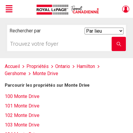
Menu
Live
En Direct
Rechercher par
Search
By
Trouvez
Entrez
votre
le
foyer
nom
de
l'école
Accueil
Propriétés
Ontario
Hamilton
Gershome
Monte Drive
Parcourir les propriétés sur Monte Drive
100 Monte Drive
101 Monte Drive
102 Monte Drive
103 Monte Drive