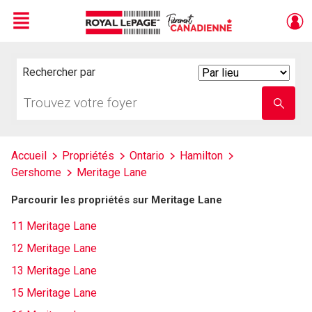
Menu
Live
En Direct
Rechercher par
Search
By
Trouvez
Entrez
votre
le
foyer
nom
de
l'école
Accueil
Propriétés
Ontario
Hamilton
Gershome
Meritage Lane
Parcourir les propriétés sur Meritage Lane
11 Meritage Lane
12 Meritage Lane
13 Meritage Lane
15 Meritage Lane