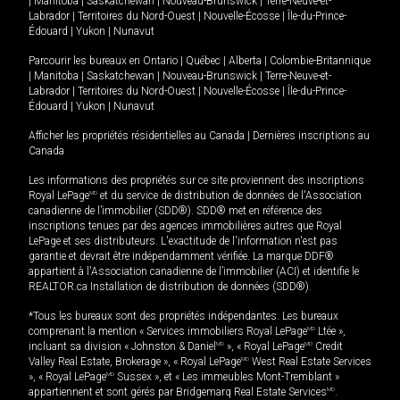
|
Manitoba
|
Saskatchewan
|
Nouveau-Brunswick
|
Terre-Neuve-et-
Labrador
|
Territoires du Nord-Ouest
|
Nouvelle-Écosse
|
Île-du-Prince-
Édouard
|
Yukon
|
Nunavut
Parcourir les bureaux en
Ontario
|
Québec
|
Alberta
|
Colombie-Britannique
|
Manitoba
|
Saskatchewan
|
Nouveau-Brunswick
|
Terre-Neuve-et-
Labrador
|
Territoires du Nord-Ouest
|
Nouvelle-Écosse
|
Île-du-Prince-
Édouard
|
Yukon
|
Nunavut
Afficher les propriétés résidentielles au Canada
|
Dernières inscriptions au
Canada
Les informations des propriétés sur ce site proviennent des inscriptions
Royal LePage
MD
et du service de distribution de données de l'Association
canadienne de l’immobilier (SDD®). SDD® met en référence des
inscriptions tenues par des agences immobilières autres que Royal
LePage et ses distributeurs. L'exactitude de l'information n'est pas
garantie et devrait être indépendamment vérifiée. La marque DDF®
appartient à l'Association canadienne de l’immobilier (ACI) et identifie le
REALTOR.ca Installation de distribution de données (SDD®).
*Tous les bureaux sont des propriétés indépendantes. Les bureaux
comprenant la mention « Services immobiliers Royal LePage
MD
Ltée »,
incluant sa division « Johnston & Daniel
MD
», « Royal LePage
MD
Credit
Valley Real Estate, Brokerage », « Royal LePage
MD
West Real Estate Services
», « Royal LePage
MD
Sussex », et « Les immeubles Mont-Tremblant »
appartiennent et sont gérés par Bridgemarq Real Estate Services
MD
.