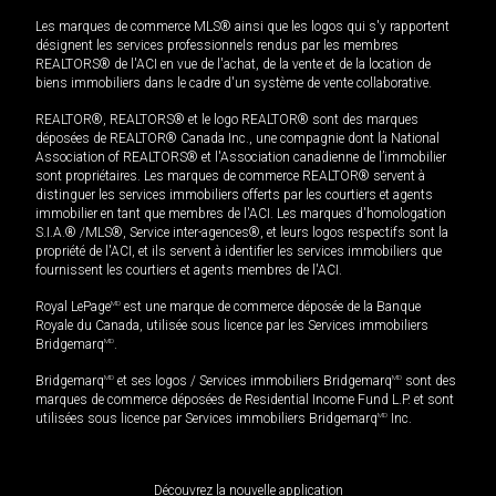
Les marques de commerce MLS® ainsi que les logos qui s'y rapportent
désignent les services professionnels rendus par les membres
REALTORS® de l'ACI en vue de l'achat, de la vente et de la location de
biens immobiliers dans le cadre d'un système de vente collaborative.
REALTOR®, REALTORS® et le logo REALTOR® sont des marques
déposées de REALTOR® Canada Inc., une compagnie dont la National
Association of REALTORS® et l'Association canadienne de l’immobilier
sont propriétaires. Les marques de commerce REALTOR® servent à
distinguer les services immobiliers offerts par les courtiers et agents
immobilier en tant que membres de l'ACI. Les marques d'homologation
S.I.A.® /MLS®, Service inter-agences®, et leurs logos respectifs sont la
propriété de l'ACI, et ils servent à identifier les services immobiliers que
fournissent les courtiers et agents membres de l'ACI.
Royal LePage
MD
est une marque de commerce déposée de la Banque
Royale du Canada, utilisée sous licence par les Services immobiliers
Bridgemarq
MD
.
Bridgemarq
MD
et ses logos / Services immobiliers Bridgemarq
MD
sont des
marques de commerce déposées de Residential Income Fund L.P. et sont
utilisées sous licence par Services immobiliers Bridgemarq
MD
Inc.
Découvrez la nouvelle application