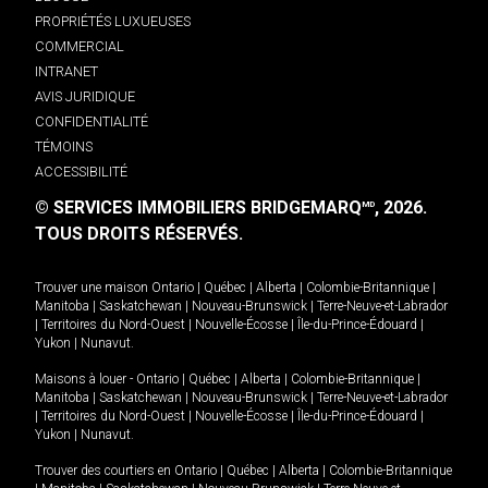
PROPRIÉTÉS LUXUEUSES
COMMERCIAL
INTRANET
AVIS JURIDIQUE
CONFIDENTIALITÉ
TÉMOINS
ACCESSIBILITÉ
© SERVICES IMMOBILIERS BRIDGEMARQ
, 2026.
MD
TOUS DROITS RÉSERVÉS.
Trouver une maison
Ontario
|
Québec
|
Alberta
|
Colombie-Britannique
|
Manitoba
|
Saskatchewan
|
Nouveau-Brunswick
|
Terre-Neuve-et-Labrador
|
Territoires du Nord-Ouest
|
Nouvelle-Écosse
|
Île-du-Prince-Édouard
|
Yukon
|
Nunavut
.
Maisons à louer -
Ontario
|
Québec
|
Alberta
|
Colombie-Britannique
|
Manitoba
|
Saskatchewan
|
Nouveau-Brunswick
|
Terre-Neuve-et-Labrador
|
Territoires du Nord-Ouest
|
Nouvelle-Écosse
|
Île-du-Prince-Édouard
|
Yukon
|
Nunavut
.
Trouver des courtiers en
Ontario
|
Québec
|
Alberta
|
Colombie-Britannique