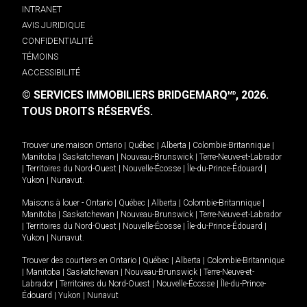
INTRANET
AVIS JURIDIQUE
CONFIDENTIALITÉ
TÉMOINS
ACCESSIBILITÉ
© SERVICES IMMOBILIERS BRIDGEMARQ
, 2026.
MD
TOUS DROITS RÉSERVÉS.
Trouver une maison
Ontario
|
Québec
|
Alberta
|
Colombie-Britannique
|
Manitoba
|
Saskatchewan
|
Nouveau-Brunswick
|
Terre-Neuve-et-Labrador
|
Territoires du Nord-Ouest
|
Nouvelle-Écosse
|
Île-du-Prince-Édouard
|
Yukon
|
Nunavut
.
Maisons à louer -
Ontario
|
Québec
|
Alberta
|
Colombie-Britannique
|
Manitoba
|
Saskatchewan
|
Nouveau-Brunswick
|
Terre-Neuve-et-Labrador
|
Territoires du Nord-Ouest
|
Nouvelle-Écosse
|
Île-du-Prince-Édouard
|
Yukon
|
Nunavut
.
Trouver des courtiers en
Ontario
|
Québec
|
Alberta
|
Colombie-Britannique
|
Manitoba
|
Saskatchewan
|
Nouveau-Brunswick
|
Terre-Neuve-et-
Labrador
|
Territoires du Nord-Ouest
|
Nouvelle-Écosse
|
Île-du-Prince-
Édouard
|
Yukon
|
Nunavut