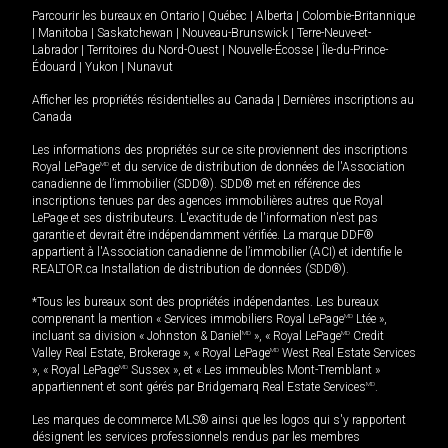
Parcourir les bureaux en
Ontario
|
Québec
|
Alberta
|
Colombie-Britannique
|
Manitoba
|
Saskatchewan
|
Nouveau-Brunswick
|
Terre-Neuve-et-
Labrador
|
Territoires du Nord-Ouest
|
Nouvelle-Écosse
|
Île-du-Prince-
Édouard
|
Yukon
|
Nunavut
Afficher les propriétés résidentielles au Canada
|
Dernières inscriptions au
Canada
Les informations des propriétés sur ce site proviennent des inscriptions
Royal LePage
MD
et du service de distribution de données de l'Association
canadienne de l’immobilier (SDD®). SDD® met en référence des
inscriptions tenues par des agences immobilières autres que Royal
LePage et ses distributeurs. L'exactitude de l'information n'est pas
garantie et devrait être indépendamment vérifiée. La marque DDF®
appartient à l'Association canadienne de l’immobilier (ACI) et identifie le
REALTOR.ca Installation de distribution de données (SDD®).
*Tous les bureaux sont des propriétés indépendantes. Les bureaux
comprenant la mention « Services immobiliers Royal LePage
MD
Ltée »,
incluant sa division « Johnston & Daniel
MD
», « Royal LePage
MD
Credit
Valley Real Estate, Brokerage », « Royal LePage
MD
West Real Estate Services
», « Royal LePage
MD
Sussex », et « Les immeubles Mont-Tremblant »
appartiennent et sont gérés par Bridgemarq Real Estate Services
MD
.
Les marques de commerce MLS® ainsi que les logos qui s'y rapportent
désignent les services professionnels rendus par les membres