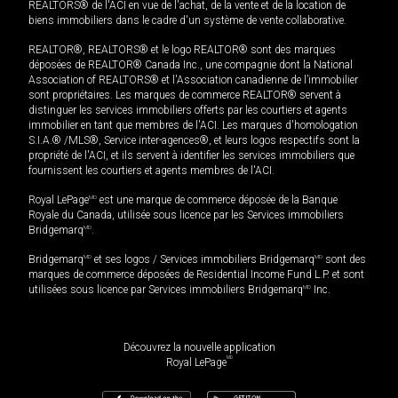
REALTORS® de l'ACI en vue de l'achat, de la vente et de la location de
biens immobiliers dans le cadre d'un système de vente collaborative.
REALTOR®, REALTORS® et le logo REALTOR® sont des marques
déposées de REALTOR® Canada Inc., une compagnie dont la National
Association of REALTORS® et l'Association canadienne de l’immobilier
sont propriétaires. Les marques de commerce REALTOR® servent à
distinguer les services immobiliers offerts par les courtiers et agents
immobilier en tant que membres de l'ACI. Les marques d'homologation
S.I.A.® /MLS®, Service inter-agences®, et leurs logos respectifs sont la
propriété de l'ACI, et ils servent à identifier les services immobiliers que
fournissent les courtiers et agents membres de l'ACI.
Royal LePage
MD
est une marque de commerce déposée de la Banque
Royale du Canada, utilisée sous licence par les Services immobiliers
Bridgemarq
MD
.
Bridgemarq
MD
et ses logos / Services immobiliers Bridgemarq
MD
sont des
marques de commerce déposées de Residential Income Fund L.P. et sont
utilisées sous licence par Services immobiliers Bridgemarq
MD
Inc.
Découvrez la nouvelle application
MD
Royal LePage