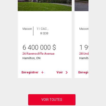
Maison
11 CAC ,
Maison
3 CAC , 4
8 SDB
SDB
6 400 000
$
1 998 90
26 Ravenscliffe Avenue
28 Undercliffe Ave
202
Hamilton, ON
Hamilton, ON
Enregistrer
Voir
Enregistrer
Voir