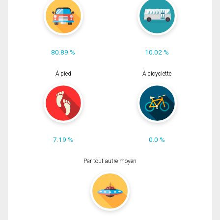
80.89 %
10.02 %
À pied
À bicyclette
7.19 %
0.0 %
Par tout autre moyen