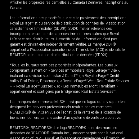
Afficher les propriétés résidentielles au Canada
|
Dernières inscriptions au
Canada
Les informations des propriétés sur ce site proviennent des inscriptions
Royal LePage
MD
et du service de distribution de données de l'Association
canadienne de l’immobilier (SDD®). SDD® met en référence des
inscriptions tenues par des agences immobilières autres que Royal
LePage et ses distributeurs. L'exactitude de l'information n'est pas
garantie et devrait être indépendamment vérifiée. La marque DDF®
appartient à l'Association canadienne de l’immobilier (ACI) et identifie le
REALTOR.ca Installation de distribution de données (SDD®).
*Tous les bureaux sont des propriétés indépendantes. Les bureaux
comprenant la mention « Services immobiliers Royal LePage
MD
Ltée »,
incluant sa division « Johnston & Daniel
MD
», « Royal LePage
MD
Credit
Valley Real Estate, Brokerage », « Royal LePage
MD
West Real Estate Services
», « Royal LePage
MD
Sussex », et « Les immeubles Mont-Tremblant »
appartiennent et sont gérés par Bridgemarq Real Estate Services
MD
.
Les marques de commerce MLS® ainsi que les logos qui s'y rapportent
désignent les services professionnels rendus par les membres
REALTORS® de l'ACI en vue de l'achat, de la vente et de la location de
biens immobiliers dans le cadre d'un système de vente collaborative.
REALTOR®, REALTORS® et le logo REALTOR® sont des marques
déposées de REALTOR® Canada Inc., une compagnie dont la National
Association of REALTORS® et l'Association canadienne de l’immobilier