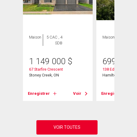
Maison
5 CAC , 4
Maison
3 CAC , 4
SDB
SDB
1 149 000
$
699 900
67 Starfire Crescent
138 Edenrock Drive
Stoney Creek, ON
Hamilton (Stoney Cre
Voir
Enregistrer
Voir
Enregistrer