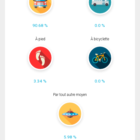
90.68 %
0.0 %
À pied
À bicyclette
3.34 %
0.0 %
Par tout autre moyen
5.98 %