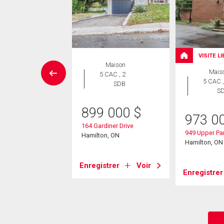
VISITE L
Maison
Maison
Mais
 CAC , 4
5 CAC , 2
5 CAC ,
SDB
SDB
S
49 900
$
899 000
$
973 0
ard Street
164 Gardiner Drive
949 Upper Pa
on, ON
Hamilton, ON
Hamilton, ON
strer
Voir
Enregistrer
Voir
Enregistrer