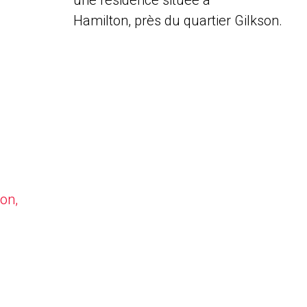
une résidence située à
Hamilton, près du quartier Gilkson.
on,