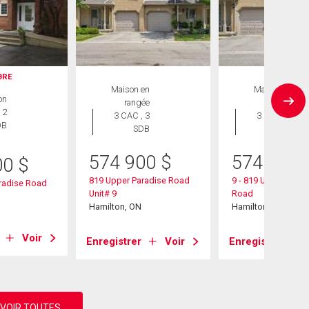
IBRE
Maison en
Maison en
on
rangée
rangée
 2
3 CAC , 3
3 CAC , 3
DB
SDB
SDB
574 900
$
574 900
00
$
819 Upper Paradise Road
9 - 819 Upper Parad
radise Road
Unit# 9
Road
Hamilton, ON
Hamilton, ON
Voir
Enregistrer
Voir
Enregistrer