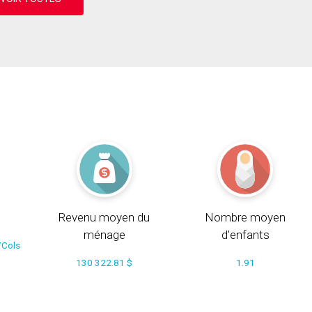
Revenu moyen du
Nombre moyen
ménage
d'enfants
/Cols
130 322.81 $
1.91