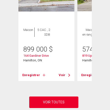
Maison
5 CAC , 2
Maison
3 CAC ,
SDB
en rangée
3 SDB
899 000
$
574 900
164 Gardiner Drive
819 Upper Paradise
Hamilton, ON
Hamilton, ON
Voir
Enregistrer
Voir
Enregistrer