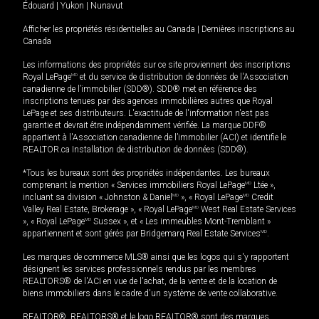
Édouard
|
Yukon
|
Nunavut
Afficher les propriétés résidentielles au Canada
|
Dernières inscriptions au
Canada
Les informations des propriétés sur ce site proviennent des inscriptions
Royal LePage
MD
et du service de distribution de données de l'Association
canadienne de l’immobilier (SDD®). SDD® met en référence des
inscriptions tenues par des agences immobilières autres que Royal
LePage et ses distributeurs. L'exactitude de l'information n'est pas
garantie et devrait être indépendamment vérifiée. La marque DDF®
appartient à l'Association canadienne de l’immobilier (ACI) et identifie le
REALTOR.ca Installation de distribution de données (SDD®).
*Tous les bureaux sont des propriétés indépendantes. Les bureaux
comprenant la mention « Services immobiliers Royal LePage
MD
Ltée »,
incluant sa division « Johnston & Daniel
MD
», « Royal LePage
MD
Credit
Valley Real Estate, Brokerage », « Royal LePage
MD
West Real Estate Services
», « Royal LePage
MD
Sussex », et « Les immeubles Mont-Tremblant »
appartiennent et sont gérés par Bridgemarq Real Estate Services
MD
.
Les marques de commerce MLS® ainsi que les logos qui s'y rapportent
désignent les services professionnels rendus par les membres
REALTORS® de l'ACI en vue de l'achat, de la vente et de la location de
biens immobiliers dans le cadre d'un système de vente collaborative.
REALTOR®, REALTORS® et le logo REALTOR® sont des marques