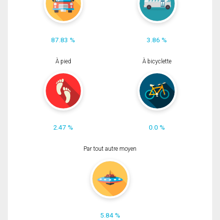
87.83 %
3.86 %
À pied
À bicyclette
2.47 %
0.0 %
Par tout autre moyen
5.84 %