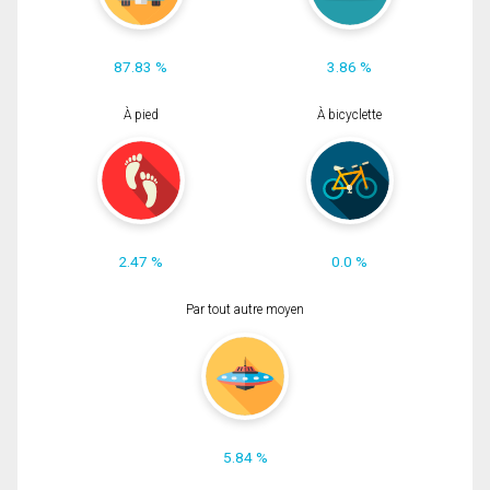
87.83 %
3.86 %
À pied
À bicyclette
2.47 %
0.0 %
Par tout autre moyen
5.84 %