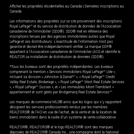
Afficher les propriétés résidentielles au Canada
|
Dernières inscriptions au
Canada
Les informations des propriétés sur ce site proviennent des inscriptions
Royal LePage
MD
et du service de distribution de données de l'Association
canadienne de l’immobilier (SDD®). SDD® met en référence des
inscriptions tenues par des agences immobilières autres que Royal
LePage et ses distributeurs. L'exactitude de l'information n'est pas
garantie et devrait être indépendamment vérifiée. La marque DDF®
appartient à l'Association canadienne de l’immobilier (ACI) et identifie le
REALTOR.ca Installation de distribution de données (SDD®).
*Tous les bureaux sont des propriétés indépendantes. Les bureaux
comprenant la mention « Services immobiliers Royal LePage
MD
Ltée »,
incluant sa division « Johnston & Daniel
MD
», « Royal LePage
MD
Credit
Valley Real Estate, Brokerage », « Royal LePage
MD
West Real Estate Services
», « Royal LePage
MD
Sussex », et « Les immeubles Mont-Tremblant »
appartiennent et sont gérés par Bridgemarq Real Estate Services
MD
.
Les marques de commerce MLS® ainsi que les logos qui s'y rapportent
désignent les services professionnels rendus par les membres
REALTORS® de l'ACI en vue de l'achat, de la vente et de la location de
biens immobiliers dans le cadre d'un système de vente collaborative.
REALTOR®, REALTORS® et le logo REALTOR® sont des marques
déposées de REALTOR® Canada Inc., une compagnie dont la National