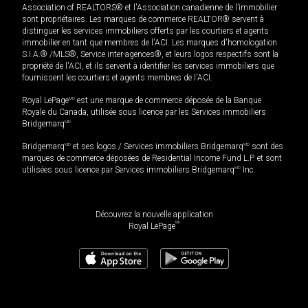
Association of REALTORS® et l'Association canadienne de l’immobilier
sont propriétaires. Les marques de commerce REALTOR® servent à
distinguer les services immobiliers offerts par les courtiers et agents
immobilier en tant que membres de l'ACI. Les marques d'homologation
S.I.A.® /MLS®, Service inter-agences®, et leurs logos respectifs sont la
propriété de l'ACI, et ils servent à identifier les services immobiliers que
fournissent les courtiers et agents membres de l'ACI.
Royal LePage
MD
est une marque de commerce déposée de la Banque
Royale du Canada, utilisée sous licence par les Services immobiliers
Bridgemarq
MD
.
Bridgemarq
MD
et ses logos / Services immobiliers Bridgemarq
MD
sont des
marques de commerce déposées de Residential Income Fund L.P. et sont
utilisées sous licence par Services immobiliers Bridgemarq
MD
Inc.
Découvrez la nouvelle application
MD
Royal LePage