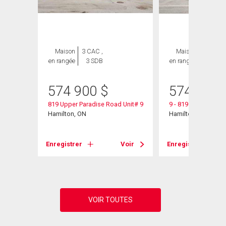
Maison
3 CAC ,
Maison
3 CAC ,
en rangée
3 SDB
en rangée
3 SDB
574 900
$
574 900
819 Upper Paradise Road Unit# 9
9 - 819 Upper Para
Hamilton, ON
Hamilton, ON
Voir
Enregistrer
Voir
Enregistrer