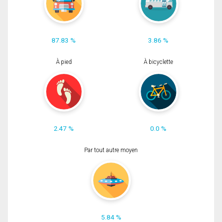
87.83 %
3.86 %
À pied
À bicyclette
2.47 %
0.0 %
Par tout autre moyen
5.84 %