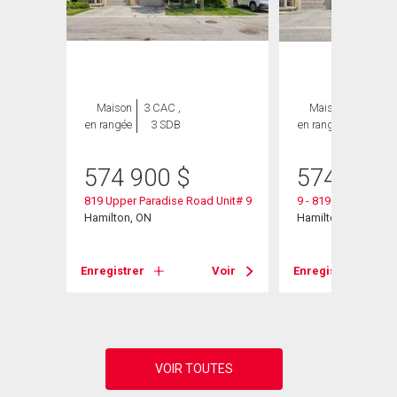
Maison
3 CAC ,
Maison
3 CAC ,
en rangée
3 SDB
en rangée
3 SDB
574 900
$
574 900
819 Upper Paradise Road Unit# 9
9 - 819 Upper Para
Hamilton, ON
Hamilton, ON
Voir
Enregistrer
Voir
Enregistrer