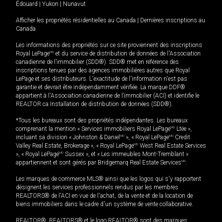
Édouard
|
Yukon
|
Nunavut
Afficher les propriétés résidentielles au Canada
|
Dernières inscriptions au
Canada
Les informations des propriétés sur ce site proviennent des inscriptions
Royal LePage
MD
et du service de distribution de données de l'Association
canadienne de l’immobilier (SDD®). SDD® met en référence des
inscriptions tenues par des agences immobilières autres que Royal
LePage et ses distributeurs. L'exactitude de l'information n'est pas
garantie et devrait être indépendamment vérifiée. La marque DDF®
appartient à l'Association canadienne de l’immobilier (ACI) et identifie le
REALTOR.ca Installation de distribution de données (SDD®).
*Tous les bureaux sont des propriétés indépendantes. Les bureaux
comprenant la mention « Services immobiliers Royal LePage
MD
Ltée »,
incluant sa division « Johnston & Daniel
MD
», « Royal LePage
MD
Credit
Valley Real Estate, Brokerage », « Royal LePage
MD
West Real Estate Services
», « Royal LePage
MD
Sussex », et « Les immeubles Mont-Tremblant »
appartiennent et sont gérés par Bridgemarq Real Estate Services
MD
.
Les marques de commerce MLS® ainsi que les logos qui s'y rapportent
désignent les services professionnels rendus par les membres
REALTORS® de l'ACI en vue de l'achat, de la vente et de la location de
biens immobiliers dans le cadre d'un système de vente collaborative.
REALTOR®, REALTORS® et le logo REALTOR® sont des marques