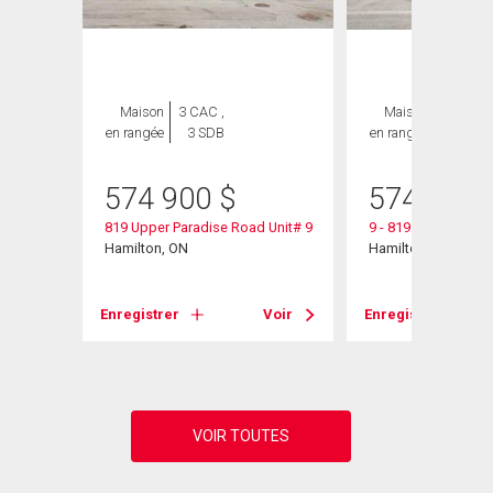
Maison
3 CAC ,
Maison
3 CAC ,
en rangée
3 SDB
en rangée
3 SDB
574 900
$
574 900
819 Upper Paradise Road Unit# 9
9 - 819 Upper Para
Hamilton, ON
Hamilton, ON
Voir
Enregistrer
Voir
Enregistrer