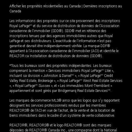
Afficher les propriétés résidentielles au Canada
|
Dernières inscriptions au
Canada
Les informations des propriétés sur ce site proviennent des inscriptions
Royal LePage
MD
et du service de distribution de données de l'Association
canadienne de l’immobilier (SDD®). SDD® met en référence des
inscriptions tenues par des agences immobilières autres que Royal
LePage et ses distributeurs. L'exactitude de l'information n'est pas
garantie et devrait être indépendamment vérifiée. La marque DDF®
appartient à l'Association canadienne de l’immobilier (ACI) et identifie le
REALTOR.ca Installation de distribution de données (SDD®).
*Tous les bureaux sont des propriétés indépendantes. Les bureaux
comprenant la mention « Services immobiliers Royal LePage
MD
Ltée »,
incluant sa division « Johnston & Daniel
MD
», « Royal LePage
MD
Credit
Valley Real Estate, Brokerage », « Royal LePage
MD
West Real Estate Services
», « Royal LePage
MD
Sussex », et « Les immeubles Mont-Tremblant »
appartiennent et sont gérés par Bridgemarq Real Estate Services
MD
.
Les marques de commerce MLS® ainsi que les logos qui s'y rapportent
désignent les services professionnels rendus par les membres
REALTORS® de l'ACI en vue de l'achat, de la vente et de la location de
biens immobiliers dans le cadre d'un système de vente collaborative.
REALTOR®, REALTORS® et le logo REALTOR® sont des marques
déposées de REALTOR® Canada Inc., une compagnie dont la National