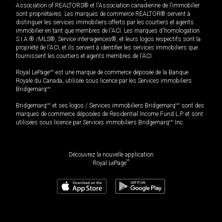
Association of REALTORS® et l'Association canadienne de l’immobilier
sont propriétaires. Les marques de commerce REALTOR® servent à
distinguer les services immobiliers offerts par les courtiers et agents
immobilier en tant que membres de l'ACI. Les marques d'homologation
S.I.A.® /MLS®, Service inter-agences®, et leurs logos respectifs sont la
propriété de l'ACI, et ils servent à identifier les services immobiliers que
fournissent les courtiers et agents membres de l'ACI.
Royal LePage
MD
est une marque de commerce déposée de la Banque
Royale du Canada, utilisée sous licence par les Services immobiliers
Bridgemarq
MD
.
Bridgemarq
MD
et ses logos / Services immobiliers Bridgemarq
MD
sont des
marques de commerce déposées de Residential Income Fund L.P. et sont
utilisées sous licence par Services immobiliers Bridgemarq
MD
Inc.
Découvrez la nouvelle application
MD
Royal LePage