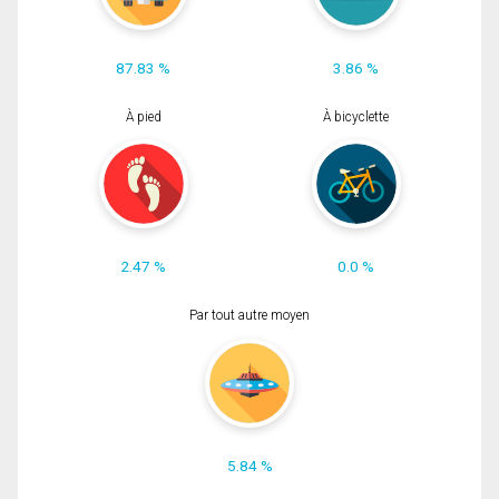
87.83 %
3.86 %
À pied
À bicyclette
2.47 %
0.0 %
Par tout autre moyen
5.84 %