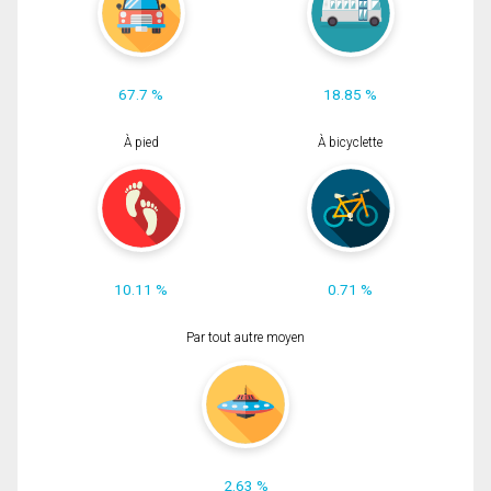
67.7 %
18.85 %
À pied
À bicyclette
10.11 %
0.71 %
Par tout autre moyen
2.63 %