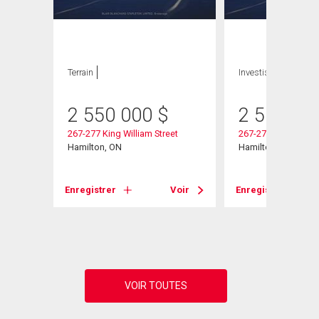
Terrain
Investissement
2 550 000
$
2 550 00
267-277 King William Street
267-277 King Willia
Hamilton, ON
Hamilton, ON
Voir
Enregistrer
Voir
Enregistrer