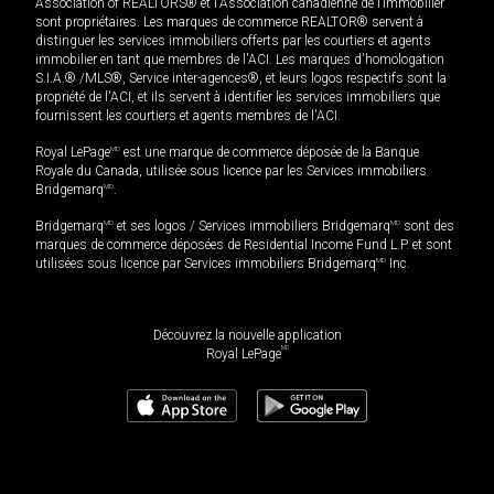
Association of REALTORS® et l'Association canadienne de l’immobilier
sont propriétaires. Les marques de commerce REALTOR® servent à
distinguer les services immobiliers offerts par les courtiers et agents
immobilier en tant que membres de l'ACI. Les marques d'homologation
S.I.A.® /MLS®, Service inter-agences®, et leurs logos respectifs sont la
propriété de l'ACI, et ils servent à identifier les services immobiliers que
fournissent les courtiers et agents membres de l'ACI.
Royal LePage
MD
est une marque de commerce déposée de la Banque
Royale du Canada, utilisée sous licence par les Services immobiliers
Bridgemarq
MD
.
Bridgemarq
MD
et ses logos / Services immobiliers Bridgemarq
MD
sont des
marques de commerce déposées de Residential Income Fund L.P. et sont
utilisées sous licence par Services immobiliers Bridgemarq
MD
Inc.
Découvrez la nouvelle application
MD
Royal LePage