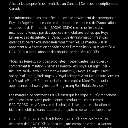
Afficher les propriétés résidentielles au Canada
|
Dernières inscriptions au
Canada
Les informations des propriétés sur ce site proviennent des inscriptions
Royal LePage
MD
et du service de distribution de données de l'Association
canadienne de l’immobilier (SDD®). SDD® met en référence des
inscriptions tenues par des agences immobilières autres que Royal
LePage et ses distributeurs. L'exactitude de l'information n'est pas
garantie et devrait être indépendamment vérifiée. La marque DDF®
appartient à l'Association canadienne de l’immobilier (ACI) et identifie le
REALTOR.ca Installation de distribution de données (SDD®).
*Tous les bureaux sont des propriétés indépendantes. Les bureaux
comprenant la mention « Services immobiliers Royal LePage
MD
Ltée »,
incluant sa division « Johnston & Daniel
MD
», « Royal LePage
MD
Credit
Valley Real Estate, Brokerage », « Royal LePage
MD
West Real Estate Services
», « Royal LePage
MD
Sussex », et « Les immeubles Mont-Tremblant »
appartiennent et sont gérés par Bridgemarq Real Estate Services
MD
.
Les marques de commerce MLS® ainsi que les logos qui s'y rapportent
désignent les services professionnels rendus par les membres
REALTORS® de l'ACI en vue de l'achat, de la vente et de la location de
biens immobiliers dans le cadre d'un système de vente collaborative.
REALTOR®, REALTORS® et le logo REALTOR® sont des marques
déposées de REALTOR® Canada Inc., une compagnie dont la National