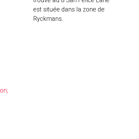
trouve au 8 San Felice Lane
est située dans la zone de
Ryckmans.
on,