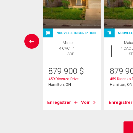
NOUVELLE INSCRIPTION
NOUVELL
errain
Maison
Mais
4 CAC , 4
4 CAC ,
8 888
$
SDB
S
o Court
879 900
$
879 9
on, ON
459 Dicenzo Drive
459 Dicenzo D
Hamilton, ON
Hamilton, ON
strer
Voir
Enregistrer
Voir
Enregistrer