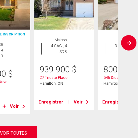
E INSCRIPTION
Maison
Maison
on
4 CAC , 4
3 CAC , 2
 4
SDB
SDB
DB
939 900
$
800 000
00
$
27 Trieste Place
546 Dicenzo Drive
rive
Hamilton, ON
Hamilton, ON
Enregistrer
Voir
Enregistrer
Voir