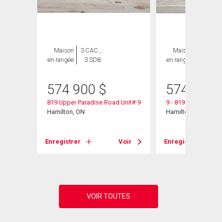
Maison
3 CAC ,
Maison
3 CAC ,
en rangée
3 SDB
en rangée
3 SDB
574 900
$
574 900
819 Upper Paradise Road Unit# 9
9 - 819 Upper Para
Hamilton, ON
Hamilton, ON
Voir
Enregistrer
Voir
Enregistrer