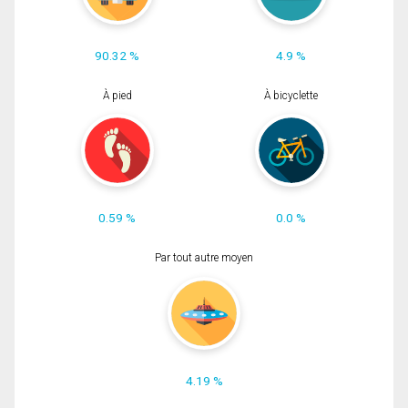
90.32 %
4.9 %
À pied
À bicyclette
0.59 %
0.0 %
Par tout autre moyen
4.19 %