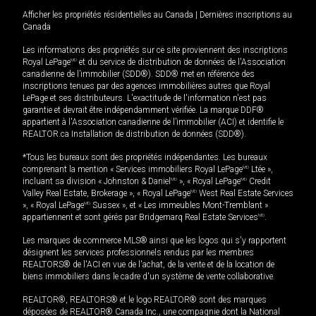
Afficher les propriétés résidentielles au Canada
|
Dernières inscriptions au
Canada
Les informations des propriétés sur ce site proviennent des inscriptions
Royal LePage
MD
et du service de distribution de données de l'Association
canadienne de l’immobilier (SDD®). SDD® met en référence des
inscriptions tenues par des agences immobilières autres que Royal
LePage et ses distributeurs. L'exactitude de l'information n'est pas
garantie et devrait être indépendamment vérifiée. La marque DDF®
appartient à l'Association canadienne de l’immobilier (ACI) et identifie le
REALTOR.ca Installation de distribution de données (SDD®).
*Tous les bureaux sont des propriétés indépendantes. Les bureaux
comprenant la mention « Services immobiliers Royal LePage
MD
Ltée »,
incluant sa division « Johnston & Daniel
MD
», « Royal LePage
MD
Credit
Valley Real Estate, Brokerage », « Royal LePage
MD
West Real Estate Services
», « Royal LePage
MD
Sussex », et « Les immeubles Mont-Tremblant »
appartiennent et sont gérés par Bridgemarq Real Estate Services
MD
.
Les marques de commerce MLS® ainsi que les logos qui s'y rapportent
désignent les services professionnels rendus par les membres
REALTORS® de l'ACI en vue de l'achat, de la vente et de la location de
biens immobiliers dans le cadre d'un système de vente collaborative.
REALTOR®, REALTORS® et le logo REALTOR® sont des marques
déposées de REALTOR® Canada Inc., une compagnie dont la National