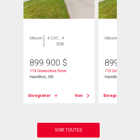
Maison
6 CAC , 4
Maison
6 CAC , 4
SDB
SDB
899 900
$
899 900
W
113 Greenshire Drive
113 Greenshire Driv
Hamilton, ON
Hamilton, ON
Voir
Enregistrer
Voir
Enregistrer