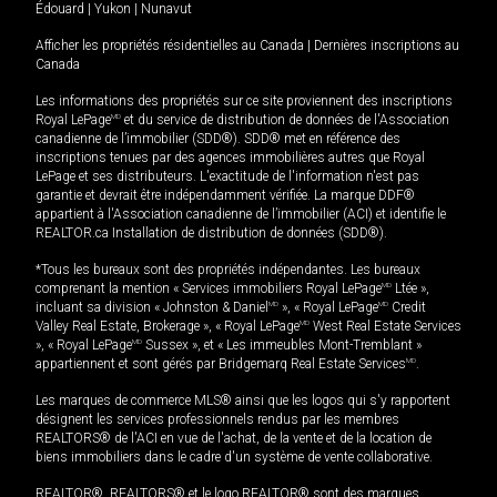
Édouard
|
Yukon
|
Nunavut
Afficher les propriétés résidentielles au Canada
|
Dernières inscriptions au
Canada
Les informations des propriétés sur ce site proviennent des inscriptions
Royal LePage
MD
et du service de distribution de données de l'Association
canadienne de l’immobilier (SDD®). SDD® met en référence des
inscriptions tenues par des agences immobilières autres que Royal
LePage et ses distributeurs. L'exactitude de l'information n'est pas
garantie et devrait être indépendamment vérifiée. La marque DDF®
appartient à l'Association canadienne de l’immobilier (ACI) et identifie le
REALTOR.ca Installation de distribution de données (SDD®).
*Tous les bureaux sont des propriétés indépendantes. Les bureaux
comprenant la mention « Services immobiliers Royal LePage
MD
Ltée »,
incluant sa division « Johnston & Daniel
MD
», « Royal LePage
MD
Credit
Valley Real Estate, Brokerage », « Royal LePage
MD
West Real Estate Services
», « Royal LePage
MD
Sussex », et « Les immeubles Mont-Tremblant »
appartiennent et sont gérés par Bridgemarq Real Estate Services
MD
.
Les marques de commerce MLS® ainsi que les logos qui s'y rapportent
désignent les services professionnels rendus par les membres
REALTORS® de l'ACI en vue de l'achat, de la vente et de la location de
biens immobiliers dans le cadre d'un système de vente collaborative.
REALTOR®, REALTORS® et le logo REALTOR® sont des marques