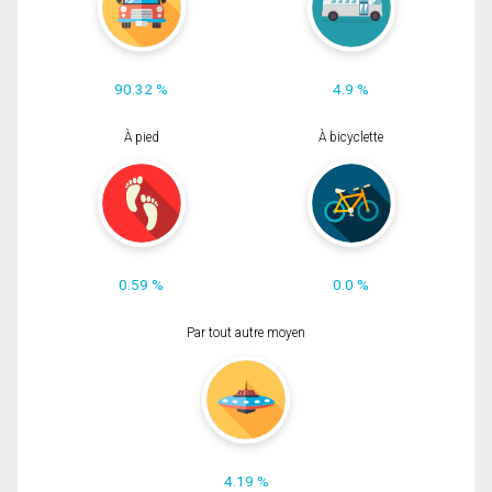
90.32 %
4.9 %
À pied
À bicyclette
0.59 %
0.0 %
Par tout autre moyen
4.19 %