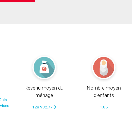
Revenu moyen du
Nombre moyen
ménage
d'enfants
Cols
rvices
128 982.77 $
1.86