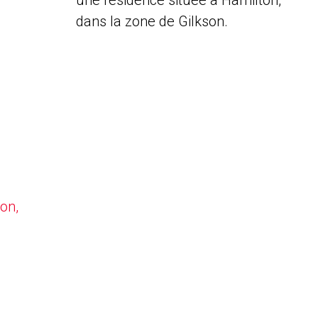
une résidence située à Hamilton,
dans la zone de Gilkson.
on,