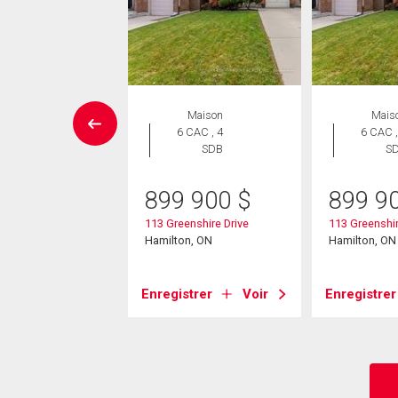
Maison
Maison
Mais
 CAC , 3
6 CAC , 4
6 CAC ,
SDB
SDB
S
9 888
$
899 900
$
899 9
one Church Road W
113 Greenshire Drive
113 Greenshir
on, ON
Hamilton, ON
Hamilton, ON
strer
Voir
Enregistrer
Voir
Enregistrer