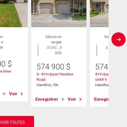
on
Maison en
Maison en
 4
rangée
rangée
DB
3 CAC , 3
3 CAC , 3
SDB
SDB
00
$
574 900
$
574 900
e Drive
9 - 819 Upper Paradise
819 Upper Paradis
Road
Unit# 9
Hamilton, ON
Hamilton, ON
Voir
Enregistrer
Voir
Enregistrer