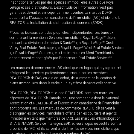
inscriptions tenues par des agences immobilières autres que Royal
LePage et ses distributeurs. L'exactitude de l'information n'est pas
garantie et devrait être indépendamment vérifiée. La marque DDF®
appartient à l'Association canadienne de l’immobilier (ACI) et identifie le
REALTOR.ca Installation de distribution de données (SDD®).
*Tous les bureaux sont des propriétés indépendantes. Les bureaux
comprenant la mention « Services immobiliers Royal LePage
MD
Ltée »,
incluant sa division « Johnston & Daniel
MD
», « Royal LePage
MD
Credit
Valley Real Estate, Brokerage », « Royal LePage
MD
West Real Estate Services
», « Royal LePage
MD
Sussex », et « Les immeubles Mont-Tremblant »
appartiennent et sont gérés par Bridgemarq Real Estate Services
MD
.
Les marques de commerce MLS® ainsi que les logos qui s'y rapportent
désignent les services professionnels rendus par les membres
REALTORS® de l'ACI en vue de l'achat, de la vente et de la location de
biens immobiliers dans le cadre d'un système de vente collaborative.
REALTOR®, REALTORS® et le logo REALTOR® sont des marques
déposées de REALTOR® Canada Inc., une compagnie dont la National
Association of REALTORS® et l'Association canadienne de l’immobilier
sont propriétaires. Les marques de commerce REALTOR® servent à
distinguer les services immobiliers offerts par les courtiers et agents
immobilier en tant que membres de l'ACI. Les marques d'homologation
S.I.A.® /MLS®, Service inter-agences®, et leurs logos respectifs sont la
propriété de l'ACI, et ils servent à identifier les services immobiliers que
fournissent les courtiers et agents membres de l'ACI.