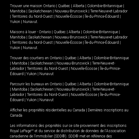
Trouver une maison
Ontario
|
Québec
|
Alberta
|
Colombie-Britannique
|
Manitoba
|
Saskatchewan
|
Nouveau-Brunswick
|
Terre-Neuve-et-Labrador
|
Territoires du Nord-Ouest
|
Nouvelle-Écosse
|
Île-du-Prince-Édouard
|
Yukon
|
Nunavut
.
Maisons à louer -
Ontario
|
Québec
|
Alberta
|
Colombie-Britannique
|
Manitoba
|
Saskatchewan
|
Nouveau-Brunswick
|
Terre-Neuve-et-Labrador
|
Territoires du Nord-Ouest
|
Nouvelle-Écosse
|
Île-du-Prince-Édouard
|
Yukon
|
Nunavut
.
Trouver des courtiers en
Ontario
|
Québec
|
Alberta
|
Colombie-Britannique
|
Manitoba
|
Saskatchewan
|
Nouveau-Brunswick
|
Terre-Neuve-et-
Labrador
|
Territoires du Nord-Ouest
|
Nouvelle-Écosse
|
Île-du-Prince-
Édouard
|
Yukon
|
Nunavut
Parcourir les bureaux en
Ontario
|
Québec
|
Alberta
|
Colombie-Britannique
|
Manitoba
|
Saskatchewan
|
Nouveau-Brunswick
|
Terre-Neuve-et-
Labrador
|
Territoires du Nord-Ouest
|
Nouvelle-Écosse
|
Île-du-Prince-
Édouard
|
Yukon
|
Nunavut
Afficher les propriétés résidentielles au Canada
|
Dernières inscriptions au
Canada
Les informations des propriétés sur ce site proviennent des inscriptions
Royal LePage
MD
et du service de distribution de données de l'Association
canadienne de l’immobilier (SDD®). SDD® met en référence des