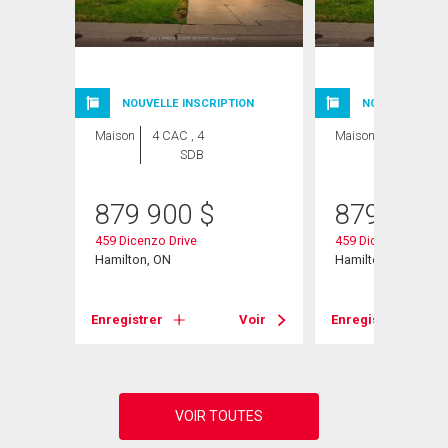
NOUVELLE INSCRIPTION
NOUVELLE INSC
Maison
4 CAC , 4
Maison
4 CAC , 4
SDB
SDB
879 900
$
879 900
459 Dicenzo Drive
459 Dicenzo Drive
Hamilton, ON
Hamilton, ON
Voir
Enregistrer
Voir
Enregistrer