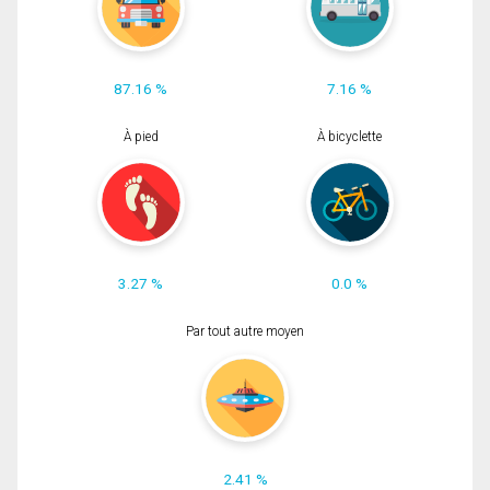
87.16 %
7.16 %
À pied
À bicyclette
3.27 %
0.0 %
Par tout autre moyen
2.41 %