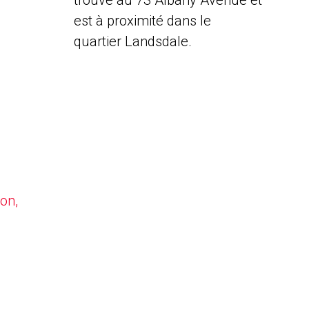
trouve au 73 Albany Avenue et
est à proximité dans le
quartier Landsdale.
on,