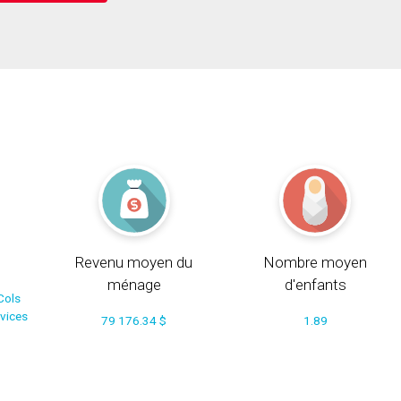
Revenu moyen du
Nombre moyen
ménage
d'enfants
Cols
rvices
79 176.34 $
1.89