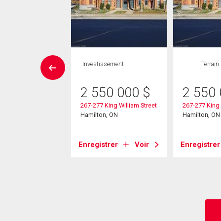
rcial
Investissement
Terrain
99 000
$
2 550 000
$
2 550
 King Street E
267-277 King William Street
267-277 King 
on, ON
Hamilton, ON
Hamilton, ON
strer
Voir
Enregistrer
Voir
Enregistrer