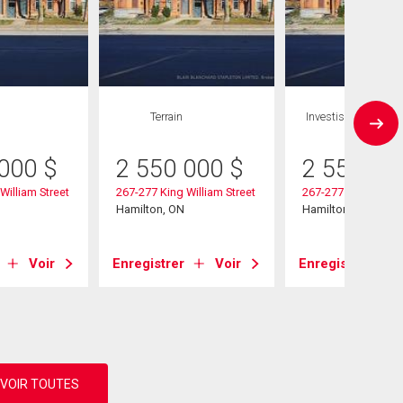
Terrain
Investissement
 000
$
2 550 000
$
2 550 00
William Street
267-277 King William Street
267-277 King Willia
Hamilton, ON
Hamilton, ON
Voir
Enregistrer
Voir
Enregistrer